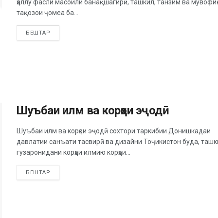
ҳаллу фасли масоили банақшагирӣ, ташкил, танзим ва мувофи
тақозои ҷомеа ба...
БЕШТАР
Шуъбаи илм ва корҳои эҷодӣ
Шуъбаи илм ва корҳои эҷодӣ сохтори таркибии Донишкадаи
давлатии санъати тасвирӣ ва дизайни Тоҷикистон буда, ташк
гузаронидани корҳои илмию корҳои...
БЕШТАР