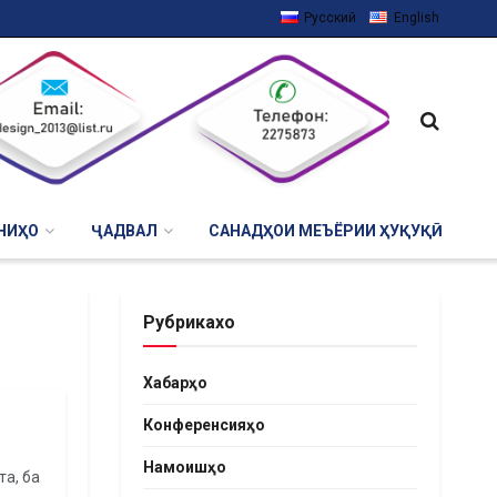
Русский
English
НИҲО
ҶАДВАЛ
САНАДҲОИ МЕЪЁРИИ ҲУҚУҚӢ
Рубрикахо
Хабарҳо
Конференсияҳо
Намоишҳо
а, ба