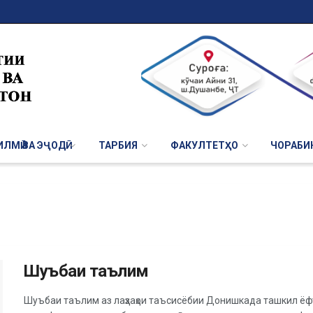
ЛМӢ ВА ЭҶОДӢ
ТАРБИЯ
ФАКУЛТЕТҲО
ЧОРАБИ
Шуъбаи таълим
Шуъбаи таълим аз лаҳзаҳои таъсисёбии Донишкада ташкил ёфт