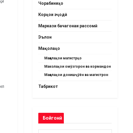
қи
Чорабиниҳо
Корҳои эҷодӣ
Маркази бачагонаи рассомӣ
Эълон
Мақолаҳо
Мақолаҳои магистрҳо
Маколаҳои омӯзгорон ва кормандон
Мақолаҳои донишҷӯён ва магистрон
Табрикот
ил
Бойгонӣ
Бойгонӣ