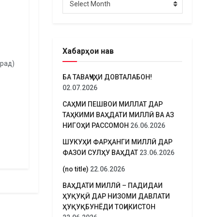
Select Month
Хабарҳои нав
орад)
БА ТАВАҶҶУҲИ ДОВТАЛАБОН!
02.07.2026
САҲМИ ПЕШВОИ МИЛЛАТ ДАР
ТАҲКИМИ ВАҲДАТИ МИЛЛӢ ВА АЗ
НИГОҲИ РАССОМОН
26.06.2026
ШУКУҲИ ФАРҲАНГИ МИЛЛӢ ДАР
ФАЗОИ СУЛҲУ ВАҲДАТ
23.06.2026
(no title)
22.06.2026
ВАҲДАТИ МИЛЛӢ – ПАДИДАИ
ҲУҚУҚӢ ДАР НИЗОМИ ДАВЛАТИ
ҲУҚУҚБУНЁДИ ТОҶИКИСТОН