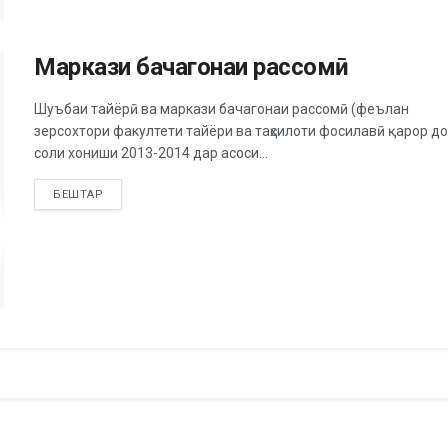
Маркази бачагонаи рассомӣ
Шуъбаи тайёрӣ ва маркази бачагонаи рассомӣ (феълан
зерсохтори факултети тайёри ва таҳсилоти фосилавӣ қарор д
соли хониши 2013-2014 дар асоси...
БЕШТАР