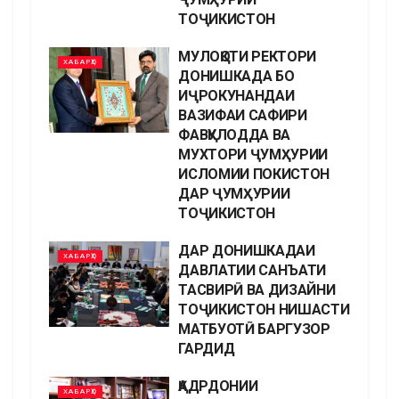
ТОҶИКИСТОН
МУЛОҚОТИ РЕКТОРИ
ХАБАРҲО
ДОНИШКАДА БО
ИҶРОКУНАНДАИ
ВАЗИФАИ САФИРИ
ФАВҚУЛОДДА ВА
МУХТОРИ ҶУМҲУРИИ
ИСЛОМИИ ПОКИСТОН
ДАР ҶУМҲУРИИ
ТОҶИКИСТОН
ДАР ДОНИШКАДАИ
ХАБАРҲО
ДАВЛАТИИ САНЪАТИ
ТАСВИРӢ ВА ДИЗАЙНИ
ТОҶИКИСТОН НИШАСТИ
МАТБУОТӢ БАРГУЗОР
ГАРДИД
ҚАДРДОНИИ
ХАБАРҲО