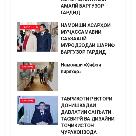
АМАЛӢ БАРГУЗОР
ГАРДИД
НАМОИШИ АСАРҲОИ
НАМОИШҲО
МУҶАССАМАВИИ
САБЗААЛӢ
МУРОДЗОДАИ ШАРИФ
БАРГУЗОР ГАРДИД
Намоиши «Ҳифзи
ХАБАРҲО
пиряхҳо»
ТАБРИКОТИ РЕКТОРИ
ХАБАРҲО
ДОНИШКАДАИ
ДАВЛАТИИ САНЪАТИ
ТАСВИРӢ ВА ДИЗАЙНИ
ТОҶИКИСТОН
ҶУРАХОНЗОДА