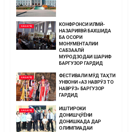
КОНФРОНСИ ИЛМӢ-
ХАБАРҲО
НАЗАРИЯВӢ БАХШИДА
БА ОСОРИ
МОНУМЕНТАЛИИ
САБЗААЛӢ
МУРОДЗОДАИ ШАРИФ
БАРГУЗОР ГАРДИД
ФЕСТИВАЛИ МӮД ТАҲТИ
ХАБАРҲО
УНВОНИ «АЗ НАВРӮЗ ТО
НАВРӮЗ» БАРГУЗОР
ГАРДИД
ИШТИРОКИ
ХАБАРҲО
ДОНИШҶӮЁНИ
ДОНИШКАДА ДАР
ОЛИМПИАДАИ