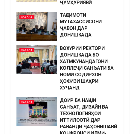
ҶУМҲУРИЯВӢ
ТАҚСИМОТИ
ХАБАРҲО
МУТАХАССИСОНИ
ҶАВОН ДАР
ДОНИШКАДА
ВОХӮРИИ РЕКТОРИ
ХАБАРҲО
ДОНИШКАДА БО
ХАТМКУНАНДАГОНИ
КОЛЛЕҶИ САНЪАТИ БА
НОМИ СОДИРХОН
ҲОФИЗИ ШАҲРИ
ХУҶАНД
ДОИР БА НАҚШИ
ХАБАРҲО
САНЪАТ, ДИЗАЙН ВА
ТЕХНОЛОГИЯҲОИ
ИТТИЛООТӢ ДАР
РАВАНДИ ҶАҲОНИШАВӢ
КОНФРОНСИ ИЛМӢ-