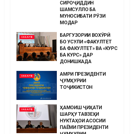
СИРОҶИДДИН
ШАМСУЛЛО БА
МУНОСИБАТИ РӮЗИ
МОДАР
БАРГУЗОРИИ ВОХӮРӢ
ХАБАРҲО
БО УСУЛИ «ФАКУЛТЕТ
БА ФАКУЛТЕТ» ВА «КУРС
БА КУРС» ДАР
ДОНИШКАДА
АМРИ ПРЕЗИДЕНТИ
ХАБАРҲО
ҶУМҲУРИИ
ТОҶИКИСТОН
ҲАМОИШ ҶИҲАТИ
ХАБАРҲО
ШАРҲУ ТАВЗЕҲИ
НУКТАҲОИ АСОСИИ
ПАЁМИ ПРЕЗИДЕНТИ
ҶУМҲУРИИ