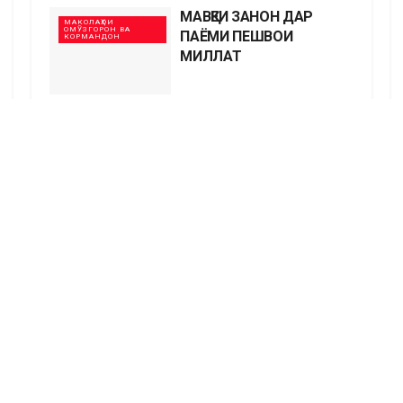
МАВҚЕИ ЗАНОН ДАР
МАКОЛАҲОИ
ОМӮЗГОРОН ВА
ПАЁМИ ПЕШВОИ
КОРМАНДОН
МИЛЛАТ
ТАМОШОИ
ХАБАРҲО
ДАСТАҶАМЪОНАИ
ПАЁМ ДАР ДОНИШКАДА
ИШТИРОКИ ДОНИШҶӮИ
ХАБАРҲО
ДОНИШКАДА ДАР
ЛОИҲАИ
БАЙНАЛМИЛАЛИИ
“ДОНИШГОҲИ
ЗИМИСТОНА-2025»
“ҲАЁТ БИДУНИ
ХАБАРҲО
ЗӮРОВАРӢ”