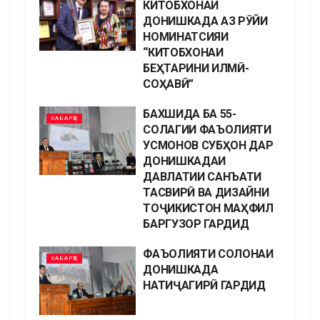
КИТОБХОНАИ
ДОНИШКАДА АЗ РӮЙИ
НОМИНАТСИЯИ
“КИТОБХОНАИ
БЕҲТАРИНИ ИЛМӢ-
СОҲАВӢ”
БАХШИДА БА 55-
ХАБАРҲО
СОЛАГИИ ФАЪОЛИЯТИ
УСМOНОВ СУБҲОН ДАР
ДОНИШКАДАИ
ДАВЛАТИИ САНЪАТИ
ТАСВИРӢ ВА ДИЗАЙНИ
ТОҶИКИСТОН МАҲФИЛ
БАРГУЗОР ГАРДИД
ФАЪОЛИЯТИ СОЛОНАИ
ХАБАРҲО
ДОНИШКАДА
НАТИҶАГИРӢ ГАРДИД