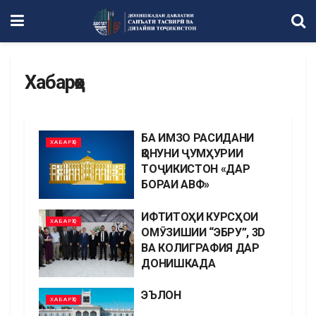
Хабарҳо
БА ИМЗО РАСИДАНИ
ХАБАРҲО
ҚОНУНИ ҶУМҲУРИИ
ТОҶИКИСТОН «ДАР
БОРАИ АВФ»
ИФТИТОҲИ КУРСҲОИ
ХАБАРҲО
ОМӮЗИШИИ “ЭБРУ”, 3D
ВА КОЛИГРАФИЯ ДАР
ДОНИШКАДА
ЭЪЛОН
ХАБАРҲО