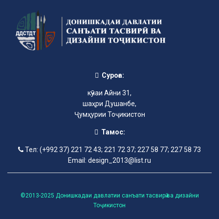
Суроға:
кӯчаи Айни 31,
шаҳри Душанбе,
Ҷумҳурии Тоҷикистон
Тамос:
Тел: (+992 37) 221 72 43; 221 72 37; 227 58 77; 227 58 73
Email: design_2013@list.ru
©2013-2025 Донишкадаи давлатии санъати тасвирӣ ва дизайни
Тоҷикистон