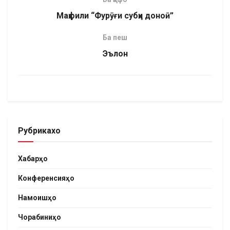
Маҳфили “Фурӯғи субҳи доноӣ”
Ба пеш
Эълон
Рубрикахо
Хабарҳо
Конференсияҳо
Намоишҳо
Чорабиниҳо