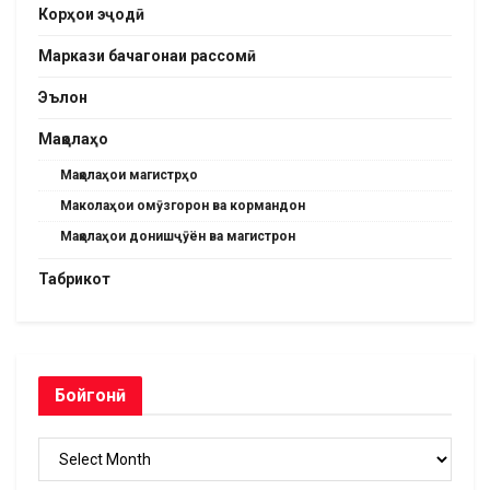
Корҳои эҷодӣ
Маркази бачагонаи рассомӣ
Эълон
Мақолаҳо
Мақолаҳои магистрҳо
Маколаҳои омӯзгорон ва кормандон
Мақолаҳои донишҷӯён ва магистрон
Табрикот
Бойгонӣ
Бойгонӣ