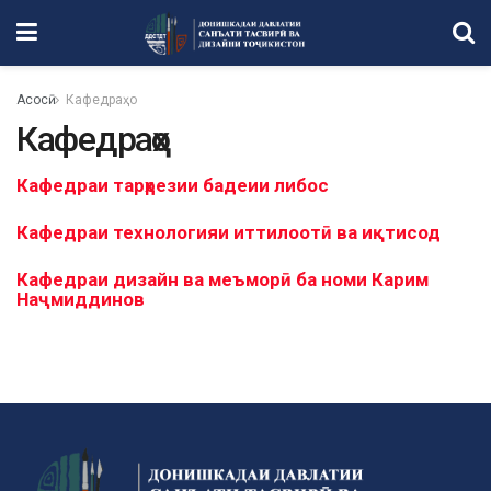
Асосӣ
Кафедраҳо
Кафедраҳо
Кафедраи тарҳрезии бадеии либос
Кафедраи технологияи иттилоотӣ ва иқтисод
Кафедраи дизайн ва меъморӣ ба номи Карим
Наҷмиддинов