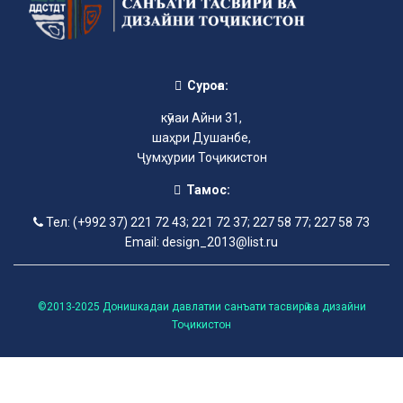
Суроға:
кӯчаи Айни 31,
шаҳри Душанбе,
Ҷумҳурии Тоҷикистон
Тамос:
Тел: (+992 37) 221 72 43; 221 72 37; 227 58 77; 227 58 73
Email: design_2013@list.ru
©2013-2025 Донишкадаи давлатии санъати тасвирӣ ва дизайни
Тоҷикистон