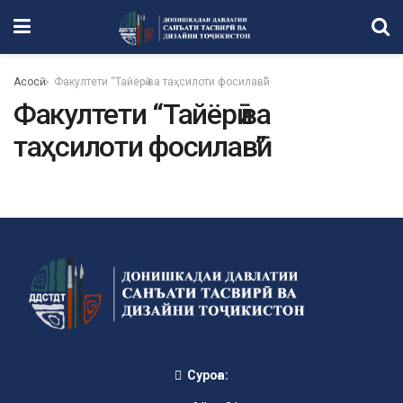
Асосӣ
Факултети “Тайёрӣ ва таҳсилоти фосилавӣ”
Факултети “Тайёрӣ ва
таҳсилоти фосилавӣ”
Суроға: