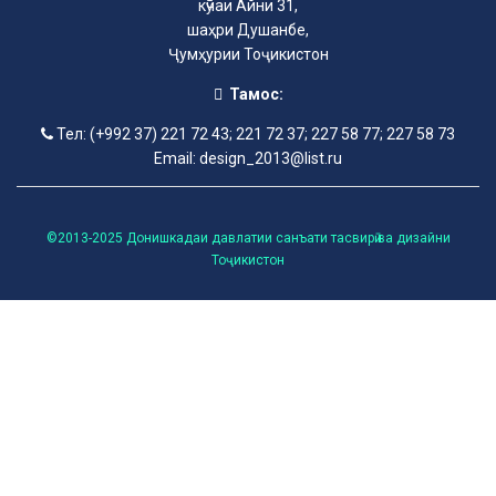
кӯчаи Айни 31,
шаҳри Душанбе,
Ҷумҳурии Тоҷикистон
Тамос:
Тел: (+992 37) 221 72 43; 221 72 37; 227 58 77; 227 58 73
Email: design_2013@list.ru
©2013-2025 Донишкадаи давлатии санъати тасвирӣ ва дизайни
Тоҷикистон