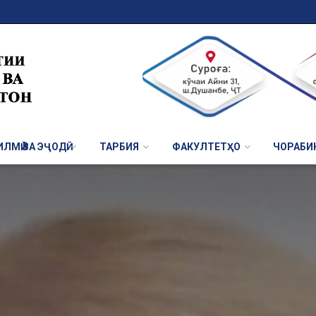
ЛМӢ ВА ЭҶОДӢ
ТАРБИЯ
ФАКУЛТЕТҲО
ЧОРАБИ