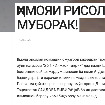
ҲИМОЯИ РИСО
МУБОРАК!
14.03.2023
Ҳимояи рисолаи номзадии омӯзгори кафедраи т
рӯйи ихтисоси “5.6.1. -Илмҳои таърих” дар назди 
бостоншиносӣ ва мардумшиносии ба номи А. До
барои дарёфти дараҷаи илмии номзади илмҳои таъ
Раёсат ва ҳайати профессорону омӯзгорони Дони
Тоҷикистон САИДОВА БИБИРАҶАБ бо ин дастовар
илмиашон барору комёбиҳо орзу менамоянд.