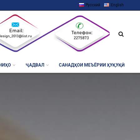
Русский
English
НИҲО
ҶАДВАЛ
САНАДҲОИ МЕЪЁРИИ ҲУҚУҚӢ