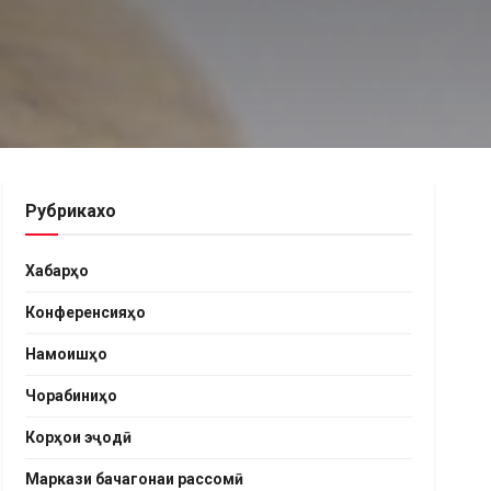
Рубрикахо
Хабарҳо
Конференсияҳо
Намоишҳо
Чорабиниҳо
Корҳои эҷодӣ
Маркази бачагонаи рассомӣ