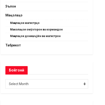
Эълон
Мақолаҳо
Мақолаҳои магистрҳо
Маколаҳои омӯзгорон ва кормандон
Мақолаҳои донишҷӯён ва магистрон
Табрикот
Бойгонӣ
Бойгонӣ
Select Month