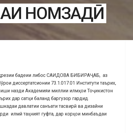
ЛАИ НОМЗАДӢ
арҳрезии бадеии либос САИДОВА БИБИРАҶАБ, аз
Шӯрои диссертатсионии 73.1.017.01 Институти таърих,
ниши назди Академияи миллии илмҳои Тоҷикистон
рих дар сатҳи баланд баргузор гардид.
шкадаи давлатии санъати тасвирӣ ва дизайни
ди илмӣ таҳният гуфта, дар корҳои минбаъдаи