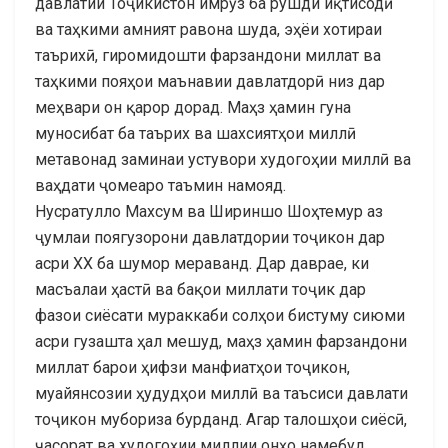
давлатии Тоҷикистон имрӯз ба рушди иқтисодӣ
ва таҳкими амният равона шуда, эҳёи хотираи
таърихӣ, гиромидошти фарзандони миллат ва
таҳкими пояҳои маънавии давлатдорӣ низ дар
меҳвари он қарор дорад. Маҳз ҳамин гуна
муносибат ба таърих ва шахсиятҳои миллӣ
метавонад заминаи устувори худогоҳии миллӣ ва
ваҳдати ҷомеаро таъмин намояд.
Нусратулло Махсум ва Шириншо Шоҳтемур аз
ҷумлаи поягузорони давлатдории тоҷикон дар
асри ХХ ба шумор мераванд. Дар даврае, ки
масъалаи ҳастӣ ва бақои миллати тоҷик дар
фазои сиёсати мураккаби солҳои бистуму сиюми
асри гузашта ҳал мешуд, маҳз ҳамин фарзандони
миллат барои ҳифзи манфиатҳои тоҷикон,
муайянсозии ҳудудҳои миллӣ ва таъсиси давлати
тоҷикон мубориза бурданд. Агар талошҳои сиёсӣ,
ҷасорат ва худогоҳии миллии онҳо намебуд,