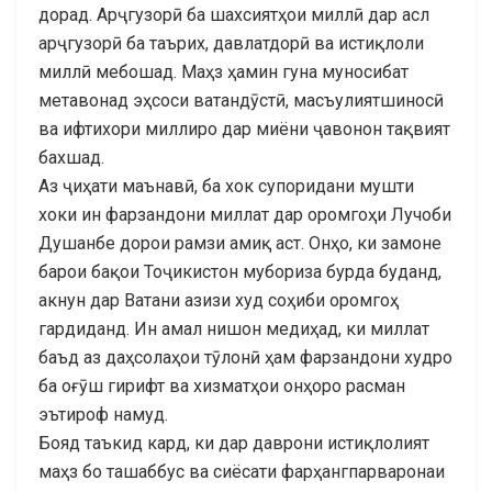
дорад. Арҷгузорӣ ба шахсиятҳои миллӣ дар асл
арҷгузорӣ ба таърих, давлатдорӣ ва истиқлоли
миллӣ мебошад. Маҳз ҳамин гуна муносибат
метавонад эҳсоси ватандӯстӣ, масъулиятшиносӣ
ва ифтихори миллиро дар миёни ҷавонон тақвият
бахшад.
Аз ҷиҳати маънавӣ, ба хок супоридани мушти
хоки ин фарзандони миллат дар оромгоҳи Лучоби
Душанбе дорои рамзи амиқ аст. Онҳо, ки замоне
барои бақои Тоҷикистон мубориза бурда буданд,
акнун дар Ватани азизи худ соҳиби оромгоҳ
гардиданд. Ин амал нишон медиҳад, ки миллат
баъд аз даҳсолаҳои тӯлонӣ ҳам фарзандони худро
ба оғӯш гирифт ва хизматҳои онҳоро расман
эътироф намуд.
Бояд таъкид кард, ки дар даврони истиқлолият
маҳз бо ташаббус ва сиёсати фарҳангпарваронаи