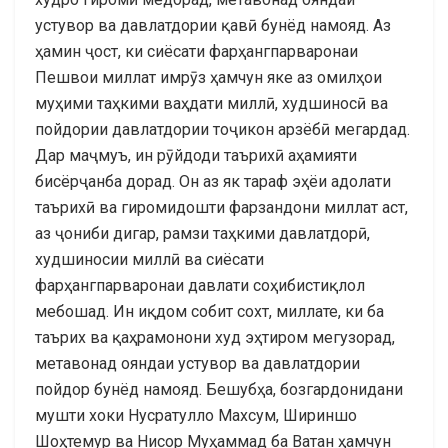
устувор ва давлатдории қавӣ бунёд намояд. Аз
ҳамин ҷост, ки сиёсати фарҳангпарваронаи
Пешвои миллат имрӯз ҳамчун яке аз омилҳои
муҳими таҳкими ваҳдати миллӣ, худшиносӣ ва
пойдории давлатдории тоҷикон арзёбӣ мегардад.
Дар маҷмуъ, ин рӯйдоди таърихӣ аҳамияти
бисёрҷанба дорад. Он аз як тараф эҳёи адолати
таърихӣ ва гиромидошти фарзандони миллат аст,
аз ҷониби дигар, рамзи таҳкими давлатдорӣ,
худшиносии миллӣ ва сиёсати
фарҳангпарваронаи давлати соҳибистиқлол
мебошад. Ин иқдом собит сохт, миллате, ки ба
таърих ва қаҳрамонони худ эҳтиром мегузорад,
метавонад ояндаи устувор ва давлатдории
пойдор бунёд намояд. Бешубҳа, бозгардонидани
мушти хоки Нусратулло Махсум, Шириншо
Шоҳтемур ва Нисор Муҳаммад ба Ватан ҳамчун