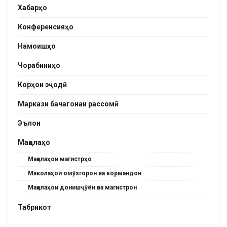
Хабарҳо
Конференсияҳо
Намоишҳо
Чорабиниҳо
Корҳои эҷодӣ
Маркази бачагонаи рассомӣ
Эълон
Мақолаҳо
Мақолаҳои магистрҳо
Маколаҳои омӯзгорон ва кормандон
Мақолаҳои донишҷӯён ва магистрон
Табрикот