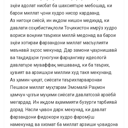
эҳёи адолат нисбат ба шахсиятҳое мебошад, ки
барои миллат ҷони худро нисор кардаанд.
Аз нигоҳи сиёсӣ, ин иқдом нишон медиҳад, ки
давлати соҳибистиқлоли Тоҷикистон имрӯз худро
вориси воқеии таърихи миллӣ медонад ва барои
эҳёи хотираи фарзандони миллат масъулияти
маънавӣ эҳсос мекунад. Дар замони ҷаҳонишавӣ
ва таҳдидҳои гуногуни фарҳангиву идеологӣ
давлатҳое муваффақ мешаванд, ки ба таърих,
ҳувият ва арзишҳои миллии худ такя мекунанд.
Аз ҳамин ҷиҳат, сиёсати таърихпарваронаи
Пешвои миллат муҳтарам Эмомалӣ Раҳмон
ҳамчун ҷузъи муҳими сиёсати давлатсозӣ арзёбӣ
мегардад. Ин иқдом аҳаммияти бузурги тарбиявӣ
дорад. Насли ҷавон дарк мекунад, ки давлат
фарзандони фидокори худро фаромӯш
намекунад ва хизмат ба миллат арзиши ҷовидона