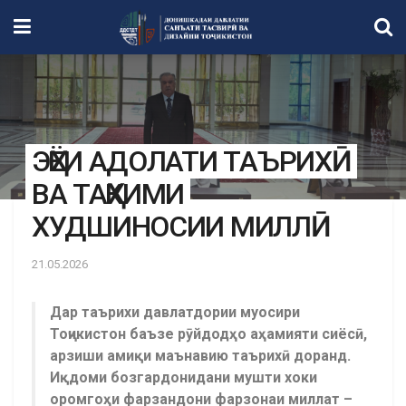
ЭҲЁИ АДОЛАТИ ТАЪРИХӢ
ВА ТАҲКИМИ
ХУДШИНОСИИ МИЛЛӢ
21.05.2026
Дар таърихи давлатдории муосири
Тоҷикистон баъзе рӯйдодҳо аҳамияти сиёсӣ,
арзиши амиқи маънавию таърихӣ доранд.
Иқдоми бозгардонидани мушти хоки
оромгоҳи фарзандони фарзонаи миллат –