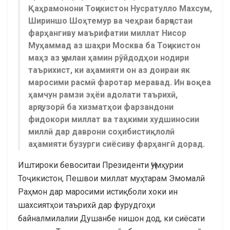
Қаҳрамонони Тоҷикистон Нусратулло Махсум,
Шириншо Шоҳтемур ва чеҳраи барҷастаи
фарҳангиву маърифатии миллат Нисор
Муҳаммад аз шаҳри Москва ба Тоҷикистон
маҳз аз ҷумлаи ҳамин рӯйдодҳои нодири
таърихист, ки аҳамияти он аз доираи як
маросими расмӣ фаротар меравад. Ин воқеа
ҳамчун рамзи эҳёи адолати таърихӣ,
арҷгузорӣ ба хизматҳои фарзандони
фидокори миллат ва таҳкими худшиносии
миллӣ дар даврони соҳибистиқлолӣ
аҳамияти бузурги сиёсиву фарҳангӣ дорад.
Иштироки бевоситаи Президенти Ҷумҳурии
Тоҷикистон, Пешвои миллат муҳтарам Эмомалӣ
Раҳмон дар маросими истиқболи хоки ин
шахсиятҳои таърихӣ дар фурудгоҳи
байналмилалии Душанбе нишон дод, ки сиёсати