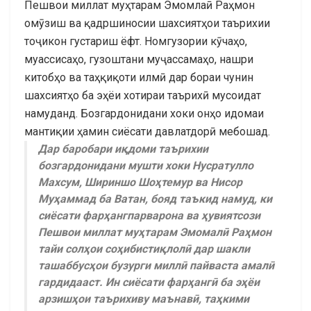
Пешвои миллат муҳтарам Эмомлаӣ Раҳмон
омӯзиш ва қадршиносии шахсиятҳои таърихии
тоҷикон густариш ёфт. Номгузории кӯчаҳо,
муассисаҳо, гузоштани муҷассамаҳо, нашри
китобҳо ва таҳқиқоти илмӣ дар бораи чунин
шахсиятҳо ба эҳёи хотираи таърихӣ мусоидат
намуданд. Бозгардонидани хоки онҳо идомаи
мантиқии ҳамин сиёсати давлатдорӣ мебошад.
Дар баробари иқдоми таърихии
бозгардонидани мушти хоки Нусратулло
Махсум, Шириншо Шоҳтемур ва Нисор
Муҳаммад ба Ватан, бояд таъкид намуд, ки
сиёсати фарҳангпарварона ва ҳувиятсози
Пешвои миллат муҳтарам Эмомалӣ Раҳмон
тайи солҳои соҳибистиқлолӣ дар шакли
ташаббусҳои бузурги миллӣ пайваста амалӣ
гардидааст. Ин сиёсати фарҳангӣ ба эҳёи
арзишҳои таърихиву маънавӣ, таҳкими