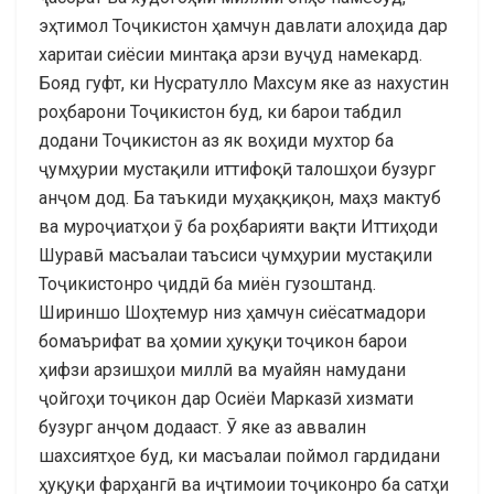
эҳтимол Тоҷикистон ҳамчун давлати алоҳида дар
харитаи сиёсии минтақа арзи вуҷуд намекард.
Бояд гуфт, ки Нусратулло Махсум яке аз нахустин
роҳбарони Тоҷикистон буд, ки барои табдил
додани Тоҷикистон аз як воҳиди мухтор ба
ҷумҳурии мустақили иттифоқӣ талошҳои бузург
анҷом дод. Ба таъкиди муҳаққиқон, маҳз мактуб
ва муроҷиатҳои ӯ ба роҳбарияти вақти Иттиҳоди
Шуравӣ масъалаи таъсиси ҷумҳурии мустақили
Тоҷикистонро ҷиддӣ ба миён гузоштанд.
Шириншо Шоҳтемур низ ҳамчун сиёсатмадори
бомаърифат ва ҳомии ҳуқуқи тоҷикон барои
ҳифзи арзишҳои миллӣ ва муайян намудани
ҷойгоҳи тоҷикон дар Осиёи Марказӣ хизмати
бузург анҷом додааст. Ӯ яке аз аввалин
шахсиятҳое буд, ки масъалаи поймол гардидани
ҳуқуқи фарҳангӣ ва иҷтимоии тоҷиконро ба сатҳи