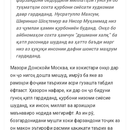
фарзандони бедордили миллатҳои гуногун бо
туҳматҳои сохта қурбони сиёсати худкомаи
давр гардиданд. Нусратулло Махсум,
Шириншо Шоҳтемур ва Нисор Муҳаммад низ
аз ҷумлаи ҳамин қурбониён буданд. Онҳо бо
айбномаҳои сохта ҳамчун “душмани халқ” ба
қатл расонида шуданд ва ҳатто баъди марг
низ аз ҳуқуқи инсонии дафни шоиста маҳрум
гардиданд.
Мазори Донскойи Москва, ки хокистари онҳо дар
он ҷо нигоҳ дошта мешуд, имрӯз ба яке аз
рамзҳои фоҷиаи таърихии асри гузашта табдил
ёфтааст. Ҳазорон нафаре, ки дар он ҷо бидуни
гуноҳ қатл гардиданд, қурбони низоми сиёсие
шуданд, ки инсон, миллат ва арзишҳои
маънавиро нодида мегирифт. Аз ин рӯ,
бозгардонидани мушти хоки фарзандони тоҷик аз
он макон эътирофи расмии ҳақиқати таърих ва