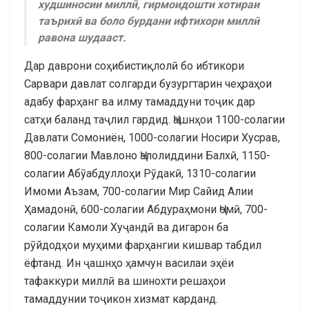
худшиносии миллӣ, гирмоидошти хотираи
таърихӣ ва боло бурдани ифтихори миллӣ
равона шудааст.
Дар даврони соҳибистиқлолӣ бо ибтикори
Сарвари давлат солгарди бузургтарин чеҳраҳои
адабу фарҳанг ва илму тамаддуни тоҷик дар
сатҳи баланд таҷлил гардид. Ҷашнҳои 1100-солагии
Давлати Сомониён, 1000-солагии Носири Хусрав,
800-солагии Мавлоно Ҷалолиддини Балхӣ, 1150-
солагии Абӯабдуллоҳи Рӯдакӣ, 1310-солагии
Имоми Аъзам, 700-солагии Мир Сайид Алии
Ҳамадонӣ, 600-солагии Абдураҳмони Ҷомӣ, 700-
солагии Камоли Хуҷандӣ ва дигарон ба
рӯйдодҳои муҳими фарҳангии кишвар табдил
ёфтанд. Ин ҷашнҳо ҳамчун василаи эҳёи
тафаккури миллӣ ва шинохти решаҳои
тамаддунии тоҷикон хизмат карданд.