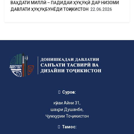
ВАҲДАТИ МИЛЛӢ – ПАДИДАИ ҲУҚУҚӢ ДАР НИЗОМИ
ДАВЛАТИ ҲУҚУҚБУНЁДИ ТОҶИКИСТОН
22.06.2026
Суроға:
кӯчаи Айни 31,
шаҳри Душанбе,
Ҷумҳурии Тоҷикистон
Тамос: