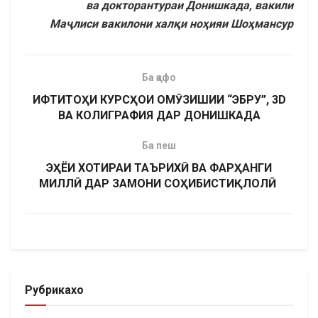
ва докторантураи
Донишкада, вакили
Маҷлиси вакилони халқи ноҳияи Шоҳмансур
Ба қафо
ИФТИТОҲИ КУРСҲОИ ОМӮЗИШИИ “ЭБРУ”, 3D
ВА КОЛИГРАФИЯ ДАР ДОНИШКАДА
Ба пеш
ЭҲЁИ ХОТИРАИ ТАЪРИХӢ ВА ФАРҲАНГИ
МИЛЛӢ ДАР ЗАМОНИ СОҲИБИСТИҚЛОЛӢ
Рубрикахо