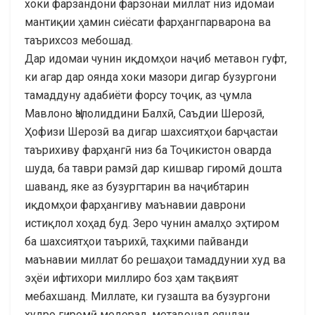
хоки фарзандони фарзонаи миллат низ идомаи
мантиқии ҳамин сиёсати фарҳангпарварона ва
таърихсоз мебошад.
Дар идомаи чунин иқдомҳои наҷиб метавон гуфт,
ки агар дар оянда хоки мазори дигар бузургони
тамаддуну адабиёти форсу тоҷик, аз ҷумла
Мавлоно Ҷалолиддини Балхӣ, Саъдии Шерозӣ,
Ҳофизи Шерозӣ ва дигар шахсиятҳои барҷастаи
таърихиву фарҳангӣ низ ба Тоҷикистон оварда
шуда, ба таври рамзӣ дар кишвар гиромӣ дошта
шаванд, яке аз бузургтарин ва наҷибтарин
иқдомҳои фарҳангиву маънавии даврони
истиқлол хоҳад буд. Зеро чунин амалҳо эҳтиром
ба шахсиятҳои таърихӣ, таҳкими пайванди
маънавии миллат бо решаҳои тамаддунии худ ва
эҳёи ифтихори миллиро боз ҳам тақвият
мебахшанд. Миллате, ки гузашта ва бузургони
худро гиромӣ медорад, метавонад ояндаи