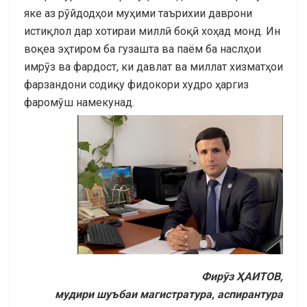
яке аз рӯйдодҳои муҳими таърихии даврони
истиқлол дар хотираи миллӣ боқӣ хоҳад монд. Ин
воқеа эҳтиром ба гузашта ва паём ба наслҳои
имрӯз ва фардост, ки давлат ва миллат хизматҳои
фарзандони содиқу фидокори худро ҳаргиз
фаромӯш намекунад.
Фирӯз ҲАИТОВ,
мудири шуъбаи магистратура, аспирантура