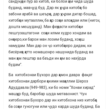
сандуқҳои пур аз китоб, ки болои ҳам чида шуда
буданд, мавҷуд буд. Дар як ҳуҷра китобҳо бо
забони арабӣ ва шеърҳо, дар ҳуҷраи дигар бошад,
китобҳои мутааллиқ ба ҳар соҳаи алоҳидаи илм (нигоҳ
дошта мешуданд). Ман феҳрасти китобҳои
пешгузаштагони соҳаи илми худро хондам ва
онҳоеро,ки барои ман лозим буданд, хоҳиш
намудам. Ман дар он ҷо китобҳоеро дидам, ки
бисёриҳо ҳатто номашонро нашунида буданд ва
ман ҳам пештар ва баъди ин ҳам во нахӯрда
будам”.
Ба китобхонаи Бухоро дар ҳамон давра фақат
китобхонаи дарбори ҳокими маҳаллии Шероз
Адуддавла (949-983), ки бо номи “Хонаи хирад”
машҳур буд, баробар шуда метавонист. Чун
китобхонаи Бухоро дар ин китобхона низ китобҳо
ба соҳаи гуногуни илм ҷудо карда шуда буданд. Ба