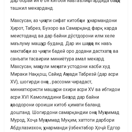
дар бораи ин ё он китоби навтаълифгардида баҳсҳо
ташкил мекарданд.
Махсусан, аз ҷиҳати сифат китобҳои ҳунармандони
Ҳирот, Табрез, Бухоро ва Самарқанд фарқ карда
меистоданд ва дар байни дӯстдорони илм хеле
маълуму машҳур буданд. Дар ин шаҳрҳо як навъ
мактабҳои аз ҷиҳати бадеӣ оро додани дастхатҳо ва
санъати тасвирии миниётура амал мекард.
Махсусан, маҳсули меҳнати устодони касби худ
Мираки Наққош, Сайид Аҳмади Табрезӣ (дар асри
ХV), шогирди онҳо , рассоми чирадаст,
миниатюристи машҳури охири асри ХV ва ибтидои
асри ХVI Камолиддини Беҳзод дар байни
ҳаводорони ороиши китоб қимати баланд
доштанд. Шогирдони самарқандии онҳо Муҳаммад
Мурод, Хоҷа Муҳаммад Муқим, хаттоти дарбори
Абдулазизхон, ҳунарманди ӯзбектабор Ҳоҷӣ Ёдгор