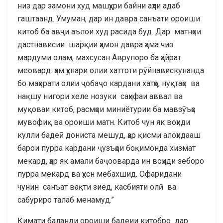
низ дар замони худ машҳури байни аҳли адаб
гаштаанд. Умуман, дар ин давра санъати ороиши
китоб ба авҷи аълои худ расида буд. Дар матнҳои
дастнависии шарқии ҳамон давра ҳама чиз
мардуми олам, махсусан Аврупоро ба ҳайрат
меовард: ҳам ҳунари олии хаттоти рӯйнавискунанда
бо маҳорати олии ҷобаҷо кардани хатҳо, нуқтаҳо ва
нақшу нигори хеле нозуки саҳифаи аввал ва
муқоваи китоб, расмҳои миниётурии ба мавзӯъҳо
мувофиқ ва ороиши матн. Китоб чун як воҳиди
кулли бадеӣ дониста мешуд, ҳар қисми алоҳидааш
барои пурра кардани ҷузъҳои боқимонда хизмат
мекард, ҳар як амали баҷооварда ин воҳиди зеборо
пурра мекард ва ҳусн мебахшид. Офаридани
чунин санъат вақти зиёд, касбияти олӣ ва
сабуриро талаб менамуд.”
Қимати баланди ороиши бадеии китобро дар