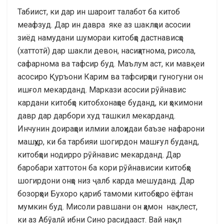
Табиист, ки дар ин шароит талабот ба китоб
меафзуд. Дар ин давра яке аз шаклҳои асосии
зиёд намудани шумораи китобҳо дастнависҳо
(хаттотӣ) дар шакли девон, насиҳатнома, рисола,
сафарнома ва тафсир буд. Маълум аст, ки мавқеи
асосиро Қуръони Карим ва тафсирҳои гуногуни он
ишғол мекарданд. Маркази асосии рӯйнавис
кардани китобҳо китобхонаҳое буданд, ки ҳокимони
давр дар дарбори худ ташкил мекарданд.
Инчунин доираҳои илмии алоҳидаи баъзе нафарони
машҳур, ки ба тарбияи шогирдон машғул буданд,
китобҳои нодирро рӯйнавис мекарданд. Дар
баробари хаттотон ба кори рӯйнависии китобҳо
шогирдони онҳо низ ҷалб карда мешуданд. Дар
бозорҳои Бухоро қариб тамоми китобҳоро ёфтан
мумкин буд. Мисоли равшани он ҳамон нақлест,
ки аз Абӯалӣ ибни Сино расидааст. Вай нақл