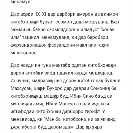
менамуд.
Дар асрҳои IX-XI дар дарбори амирон ва ҳокимон
китобхонаҳои бузург созмон дода мешуданд. Бар
замми ин баъзе сармоядорони илмдӯст “хонаи
илм” ташкил менамуданд, ки дар баробари
фарзандонашон фарзандони маҳал низ таҳсил
мекарданд.
Дар назди ин гуна мактабҳо одатан китобхонаҳои
дорои китобҳои зиёд ташкил карда мешуданд.
Инчунин, мадрасаҳо низ дорои китобхонаҳо буданд.
Махсусан, шаҳри Бухоро дар давраи Сомониҳо ба
китобхонаҳояш машҳур буд. Ибни Сино баъд аз
муолиҷаи амир Ибни Мансур аз вай иҷозати
истифодаи китобхонаи дарборро гирифт. Ӯ
менависад, ки “Ман ба китобхона, ки аз якчанд
ҳуҷра иборат буд, даромадам. Дар ҳар ҳуҷра