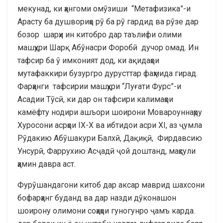
мекунад, ки ҳангоми омӯзиши “Метафизика”-и
Арасту ба душвориҳо рӯ ба рӯ гардид ва рӯзе дар
бозор шарҳи ин китобро дар таълифи олими
машҳури Шарқ Абӯнасри Форобӣ дучор омад. Ин
тафсир ба ӯ имконият дод, ки ақидаҳои
мутафаккири бузургро дурусттар фаҳмида гирад.
Фарҳанги тафсирии машҳури “Луғати Фурс”-и
Асадии Тӯсӣ, ки дар он тафсири калимаҳои
камёфту нодири ашъори шоирони Мовароуннаҳру
Хуросони асрҳои IX-X ва ибтидои асри XI, аз ҷумла
Рӯдакию Абӯшакури Балхӣ, Дақиқӣ, Фирдавсию
Унсурӣ, Фаррухию Асҷадӣ ҷой доштанд, маҳсули
ҳамин давра аст.
Фурӯшандагони китоб дар аксар маврид шахсони
бофарҳанг буданд ва дар назди дӯконашон
шоирону олимони соҳаҳои гуногунро ҷамъ карда.