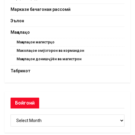
Маркази бачагонаи рассомӣ
Эълон
Мақолаҳо
Мақолаҳои магистрҳо
Маколаҳои омӯзгорон ва кормандон
Мақолаҳои донишҷӯён ва магистрон
Табрикот
Бойгонӣ
Бойгонӣ