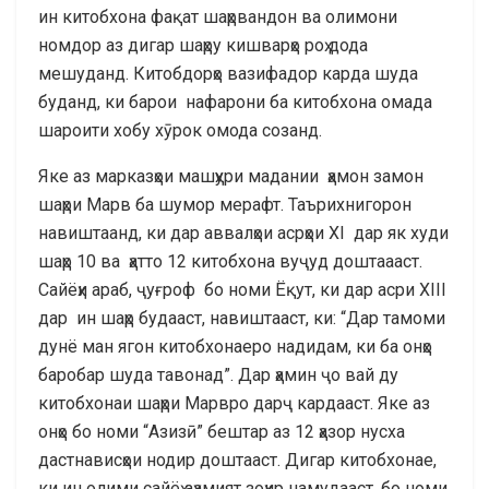
ин китобхона фақат шаҳрвандон ва олимони
номдор аз дигар шаҳру кишварҳо роҳ дода
мешуданд. Китобдорҳо вазифадор карда шуда
буданд, ки барои нафарони ба китобхона омада
шароити хобу хӯрок омода созанд.
Яке аз марказҳои машҳури мадании ҳамон замон
шаҳри Марв ба шумор мерафт. Таърихнигорон
навиштаанд, ки дар аввалҳои асрҳои ХI дар як худи
шаҳр 10 ва ҳатто 12 китобхона вуҷуд доштаааст.
Сайёҳи араб, ҷуғроф бо номи Ёқут, ки дар асри ХIII
дар ин шаҳр будааст, навиштааст, ки: “Дар тамоми
дунё ман ягон китобхонаеро надидам, ки ба онҳо
баробар шуда тавонад”. Дар ҳамин ҷо вай ду
китобхонаи шаҳри Марвро дарҷ кардааст. Яке аз
онҳо бо номи “Азизӣ” бештар аз 12 ҳазор нусха
дастнависҳои нодир доштааст. Дигар китобхонае,
ки ин олими сайёҳ аҳамият зоҳир намудааст, бо номи