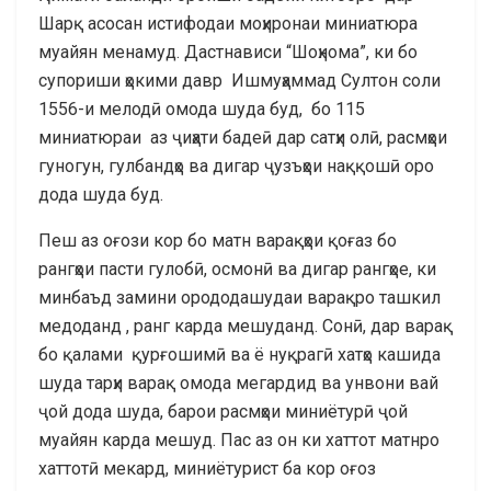
Шарқ асосан истифодаи моҳиронаи миниатюра
муайян менамуд. Дастнависи “Шоҳнома”, ки бо
супориши ҳокими давр Ишмуҳаммад Султон соли
1556-и мелодӣ омода шуда буд, бо 115
миниатюраи аз ҷиҳати бадеӣ дар сатҳи олӣ, расмҳои
гуногун, гулбандҳо ва дигар ҷузъҳои наққошӣ оро
дода шуда буд.
Пеш аз оғози кор бо матн варақҳои қоғаз бо
рангҳои пасти гулобӣ, осмонӣ ва дигар рангҳое, ки
минбаъд замини орододашудаи варақро ташкил
медоданд , ранг карда мешуданд. Сонӣ, дар варақ
бо қалами қурғошимӣ ва ё нуқрагӣ хатҳо кашида
шуда тарҳи варақ омода мегардид ва унвони вай
ҷой дода шуда, барои расмҳои миниётурӣ ҷой
муайян карда мешуд. Пас аз он ки хаттот матнро
хаттотӣ мекард, миниётурист ба кор оғоз