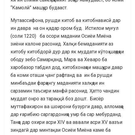
“Камолӣ” машҳур будааст.
Мутаассифона, рушди китоб ва китобнависӣ дар
ин давра на он қадар ором буд. Истилои муғул
(соли 1220) ба осори мадании Осиёи Миёна
зиёни калоне расонид. Халқи бемаданияти аз
китобу китобдорӣ дур дар як муддати кӯтоҳ шаҳрҳои
ободу зебо Самарқанд, Марв ва Хеваро ба
харобазор табдил дод, китобхонаҳои машҳури давр
ба коми оташи ҷанг рафтанд ва ин ба рушди
минбаъдаи фарҳангу маданияти халқҳои ин
сарзамин таъсири манфӣ расонид. Ҳатто чандин
муддат онро аз тараққӣ боз дошт. Бисёр
муттафакирон ва шоирони бузурги давр, алломаҳо
дар ғарибию саргардониҳо умр ба сар мебурданд.
Танҳо дар охири асри XIV ва аввали асри XV вазъи
зиндагӣ дар минтақаи Осиёи Миёна каме ба