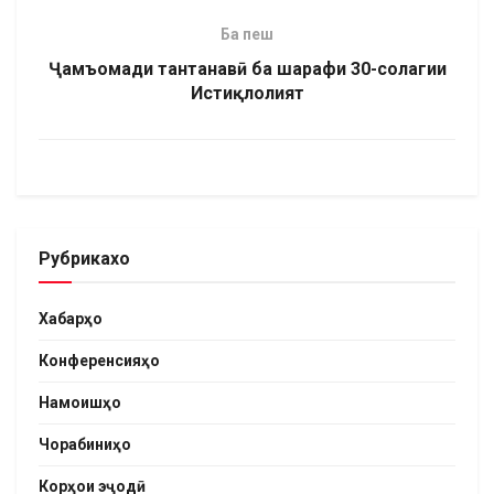
Ба пеш
Ҷамъомади тантанавӣ ба шарафи 30-солагии
Истиқлолият
Рубрикахо
Хабарҳо
Конференсияҳо
Намоишҳо
Чорабиниҳо
Корҳои эҷодӣ