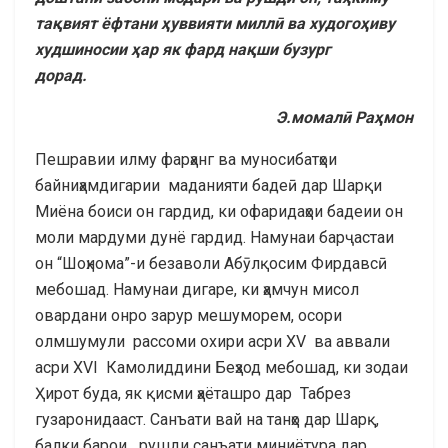
та
қ
вият
ёфтани
ҳ
уввияти
милл
ӣ
ва худого
ҳ
иву
худшиносии
ҳ
ар
як
ф
ард
на
қ
ши
бузург
дорад
.
Э.момал
ӣ
Ра
ҳ
мон
Пешравии илму фарҳанг ва муносибатҳои
байниҳамдигарии маданияти бадеӣ дар Шарқи
Миёна боиси он гардид, ки офаридаҳои бадеии он
моли мардуми дунё гардид. Намунаи барҷастаи
он “Шоҳнома”-и безаволи Абӯлқосим Фирдавсӣ
мебошад. Намунаи дигаре, ки ҳамчун мисол
овардани онро зарур мешуморем, осори
олмшумули рассоми охири асри ХV ва аввали
асри XVI Камолиддини Беҳзод мебошад, ки зодаи
Ҳирот буда, як қисми ҳаёташро дар Табрез
гузаронидааст. Санъати вай на танҳо дар Шарқ,
балки барои рушди санъати миниётура дар