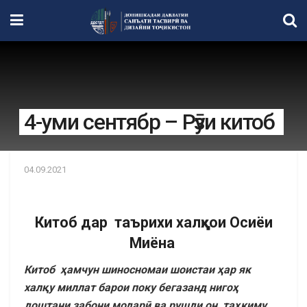
4-уми сентябр – Рӯзи китоб
04.09.2021
Китоб дар таърихи халқҳои Осиёи
Миёна
Китоб
ҳ
амчун
шиносномаи
шоистаи
ҳ
ар
як
х
ал
қ
у
миллат
барои поку бегазанд ниго
ҳ
доштани
заб
они модар
ӣ
ва
рушди
он
, та
ҳ
киму