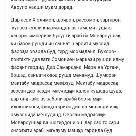
Аврупо нақши муҳим дорад.
Дар асри Х олимон, шоирон, рассомон, заргарон,
хулоса кулли ҳунармандон аз тамоми гӯшаю
канори империяи бузурги араб ба Мовароуннаҳр,
ки барои рушди ин санъат шароити мусоид
фароҳам оварда буд, гирд меомаданд. Бухоро-
пойтахти давлати Сомониён маркази рушди илму
фарҳанг гардид. Дар Самарқанд, Марв ва Урганҷ
бошад, санъати озод рушд менамуд. Шумораи
мактабу мадрасаҳо меафзуд. Мактабу мадрасаҳо
асосан дар назди масҷидҳои калон кушода шуда,
дар онҳо ғайр аз забони арабӣ боз илмҳои
илоҳишиносӣ, фиқҳ, таърихи дин ва монанди инҳо
омӯзонида мешуданд. Овозаи мадрасаҳои
Мовароуннаҳр ва шогирдони он дар сар то сари
хилофати араб маълуму машҳур гардида буд.