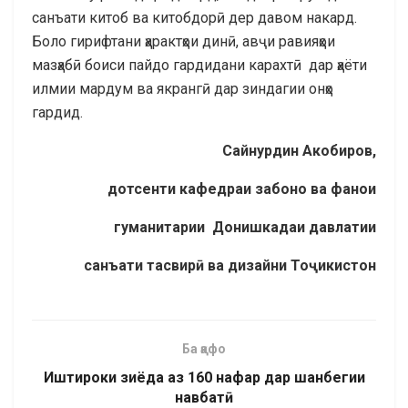
санъати китоб ва китобдорӣ дер давом накард.
Боло гирифтани ҳарактҳои динӣ, авҷи равияҳои
мазҳабӣ боиси пайдо гардидани карахтӣ дар ҳаёти
илмии мардум ва якрангӣ дар зиндагии онҳо
гардид.
Сайнурдин Акобиров,
дотсенти кафедраи забон
о ва фан
ои
гуманит
арии
Донишкадаи давлатии
санъати тасвир
ӣ
ва
дизайни
То
ҷ
икистон
Ба қафо
Иштироки зиёда аз 160 нафар дар шанбегии
навбатӣ