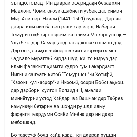
эътидол омад. Ин давраи офаридаҳои безаволи
Мавлоно Ҷомӣ, оғози адабиёти ӯзбек дар симои
Мир Алишер Навоӣ (1441-1501) буданд. Дар ин
давра илм низ ба пешравӣ сар кард. Набераи
Темури соҳибқирон ҳоким ва олими Мовороуннаҳр –
Улуғбек дар Самарқанд расадхонае созмон дод.
Дар он ҷо ҷиҳати ҷойгиршавии ситораҳои осмон
ҷадвале мураттаб карда шуд, ки то имрӯз дар
илми фалакиёт қимати худро гум накардааст.
Нигини санъати китоб “Темуршон”-и Ҳотифӣ,
“Хазоин -ул -асрор”-и Низомӣ, осори Бобонаққош
дар дарбори султон Боязиди II, амалҳои
миниётурии устод Ҳайдар ва Вашҷак дар Табрез
намунаҳои беҳтарин ва шоҳиди рушди илму
фарҳанги мардуми Осиёи Миёна дар ин давр
мебошанд.
Бо таассуф бояд қайд кард, ки давраи рушди