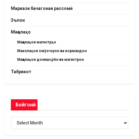
Маркази бачагонаи рассомӣ
Эълон
Мақолаҳо
Мақолаҳои магистрҳо
Маколаҳои омӯзгорон ва кормандон
Мақолаҳои донишҷӯён ва магистрон
Табрикот
Бойгонӣ
Бойгонӣ