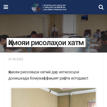
Ҳимояи рисолаҳои хатм
01.06.2022
Ҳимояи рисолаҳои хатмӣ дар ихтисосҳои
донишкада бомуваффақият рафта истодааст.