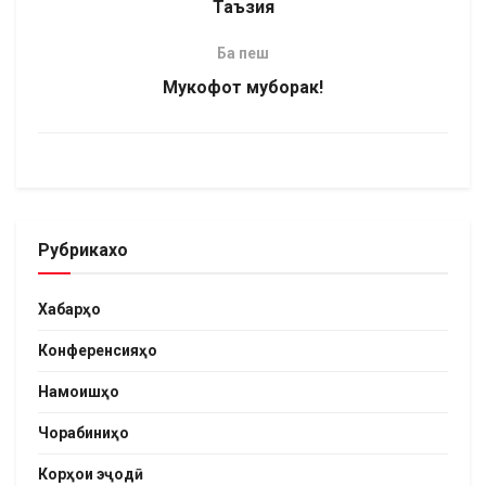
Таъзия
Ба пеш
Мукофот муборак!
Рубрикахо
Хабарҳо
Конференсияҳо
Намоишҳо
Чорабиниҳо
Корҳои эҷодӣ