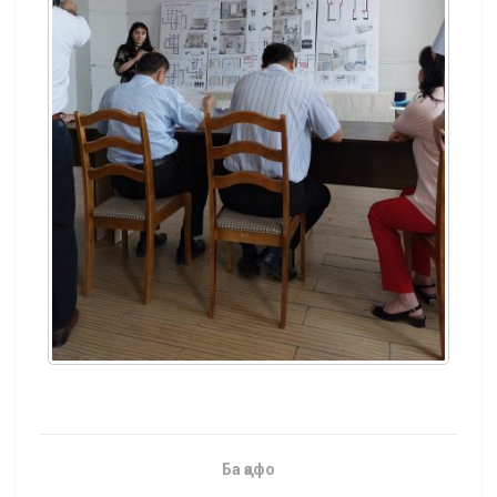
Ба қафо