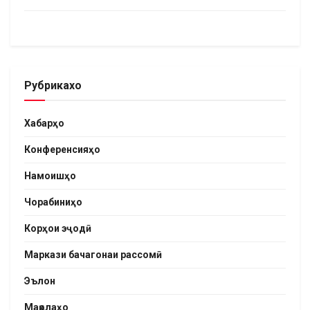
Рубрикахо
Хабарҳо
Конференсияҳо
Намоишҳо
Чорабиниҳо
Корҳои эҷодӣ
Маркази бачагонаи рассомӣ
Эълон
Мақолаҳо