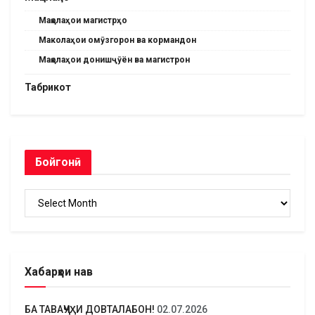
Мақолаҳои магистрҳо
Маколаҳои омӯзгорон ва кормандон
Мақолаҳои донишҷӯён ва магистрон
Табрикот
Бойгонӣ
Бойгонӣ
Хабарҳои нав
БА ТАВАҶҶУҲИ ДОВТАЛАБОН!
02.07.2026