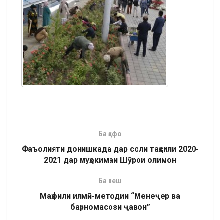
Ба қафо
Фаъолияти донишкада дар соли таҳсили 2020-
2021 дар муҳокимаи Шӯрои олимон
Ба пеш
Маҳфили илмӣ-методии “Менеҷер ва
барномасози ҷавон”