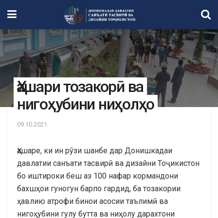
Ҳашари тозакорӣ ва
нигоҳубини ниҳолҳо
09.10.2021
Ҳашаре, ки ин рӯзи шанбе дар Донишкадаи
давлатии санъати тасвирӣ ва дизайни Тоҷикистон
бо иштироки беш аз 100 нафар кормандони
бахшҳои гуногун барпо гардид, ба тозакории
ҳавлию атрофи бинои асосии таълимӣ ва
нигоҳубини гулу бутта ва ниҳолу дарахтони