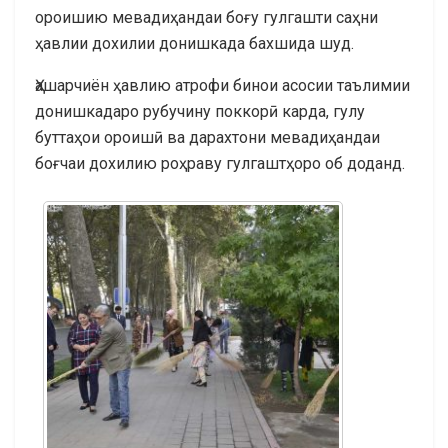
ороишию мевадиҳандаи боғу гулгашти саҳни
ҳавлии дохилии донишкада бахшида шуд.
Ҳашарчиён ҳавлию атрофи бинои асосии таълимии
донишкадаро рубучину поккорӣ карда, гулу
буттаҳои ороишӣ ва дарахтони мевадиҳандаи
боғчаи дохилию роҳраву гулгаштҳоро об доданд.