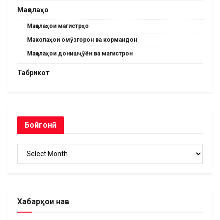
Мақолаҳо
Мақолаҳои магистрҳо
Маколаҳои омӯзгорон ва кормандон
Мақолаҳои донишҷӯён ва магистрон
Табрикот
Бойгонӣ
Бойгонӣ
Хабарҳои нав