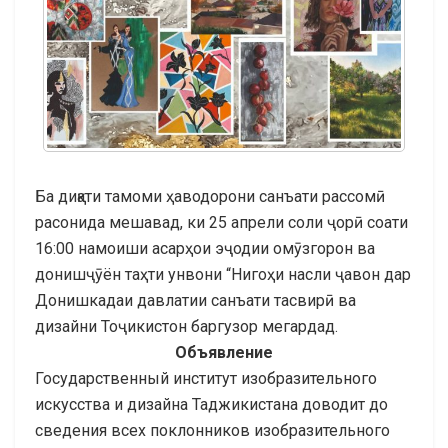
Ба диқати тамоми ҳаводорони санъати рассомӣ
расонида мешавад, ки 25 апрели соли ҷорӣ соати
16:00 намоиши асарҳои эҷодии омӯзгорон ва
донишҷӯён таҳти унвони “Нигоҳи насли ҷавон дар
Донишкадаи давлатии санъати тасвирӣ ва
дизайни Тоҷикистон баргузор мегардад.
Объявление
Государственный институт изобразительного
искусства и дизайна Таджикистана доводит до
сведения всех поклонников изобразительного