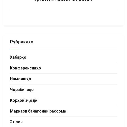
Рубрикахо
Хабарҳо
Конференсияҳо
Намоишҳо
Чорабиниҳо
Корҳои эҷодӣ
Маркази бачагонаи рассомӣ
Эълон