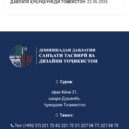
ДАВЛАТИ ҲУҚУҚБУНЁДИ ТОҶИКИСТОН
22.06.2026
Суроға:
кӯчаи Айни 31,
шаҳри Душанбе,
Ҷумҳурии Тоҷикистон
Тамос:
Тел: (+992 37) 221 72 43; 221 72 37; 227 58 77; 227 58 73