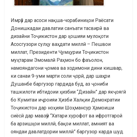
Имрӯз дар асоси нақша-чорабиниҳои Раёсати
Донишкадаи давлатии санъати тасвирӣ ва
дизайни Тоҷикистон дар ҳошияи мулоқоти
Асосгузори сулҳу ваҳдати миллӣ – Пешвои
миллат, Президенти Ҷумҳурии Тоҷикистон
муҳтарам Эмомалӣ Раҳмон бо фаъолон,
намояндагони ҷомеа ва ходимони дини кишвар,
ки санаи 9-уми марти соли ҷорӣ, дар шаҳри
Душанбе баргузор гардида буд, аз ҷониби
ташкилоти ибтидоии ҳизбии “Дизайн” дар якҷоягӣ
бо Кумитаи иҷроияи Ҳизби Халқии Демократии
Тоҷикистон дар ноҳияи Шоҳмансур Ҳамоиши
сиёсӣ дар мавзӯи “Хатари хурофот ва ифротгароӣ
ба арзишҳои миллӣ, бақои миллат, амният ва
ояндаи давлатдории миллӣ” баргузор карда шуд.