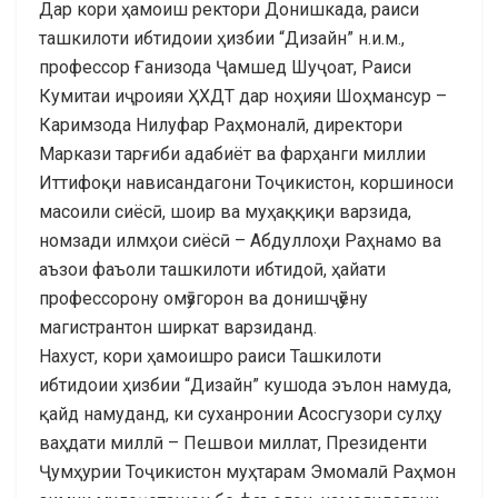
Дар кори ҳамоиш ректори Донишкада, раиси
ташкилоти ибтидоии ҳизбии “Дизайн” н.и.м.,
профессор Ғанизода Ҷамшед Шуҷоат, Раиси
Кумитаи иҷроияи ҲХДТ дар ноҳияи Шоҳмансур –
Каримзода Нилуфар Раҳмоналӣ, директори
Маркази тарғиби адабиёт ва фарҳанги миллии
Иттифоқи нависандагони Тоҷикистон, коршиноси
масоили сиёсӣ, шоир ва муҳаққиқи варзида,
номзади илмҳои сиёсӣ – Абдуллоҳи Раҳнамо ва
аъзои фаъоли ташкилоти ибтидоӣ, ҳайати
профессорону омӯзгорон ва донишҷӯёну
магистрантон ширкат варзиданд.
Нахуст, кори ҳамоишро раиси Ташкилоти
ибтидоии ҳизбии “Дизайн” кушода эълон намуда,
қайд намуданд, ки суханронии Асосгузори сулҳу
ваҳдати миллӣ – Пешвои миллат, Президенти
Ҷумҳурии Тоҷикистон муҳтарам Эмомалӣ Раҳмон