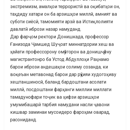
экстремизм, амалҳои террористӣ ва оқибатҳои он,
таҳдиду хатари он ба арзишҳои миллӣ, амният ва
суботи сиёсӣ, тамомияти арзӣ ва Истиқлолияти
давлатӣ ибрози назар намуданд.
Дар фарҷом ректори Донишкада, профессор
Ғанизода Ҷамшед Шуҷоат миннатдории хеш ва
ҳайати профессорону омӯзгорон ва донишҷӯёну
магистрантонро ба Устод Абдуллоҳи Раҳнамо
барои ибрози андешаҳои солиму созанда, ки
воқеъан метавонад барои дар рӯҳияи худогоҳиву
хештаншиносӣ, баланд бардоштани асолати
миллӣ, посдоштани фарҳанги миллии миллати
тамадунофари тоҷик ва ҳифзи арзишҳои
умумибашарӣ тарбия намудани насли ҷавони
кишвар заминаи мусоидеро фароҳам оварад,
расониданд.