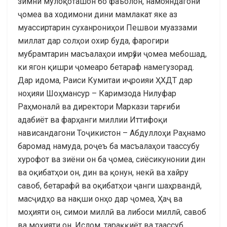
зимни мулоқоташон бо фаъолон, намояндагони
ҷомеа ва ходимони дини мамлакат яке аз
муассиртарин суханрониҳои Пешвои муаззами
миллат дар солҳои охир буда, фарогири
мубрамтарин масъалаҳои имрӯзи ҷомеа мебошад,
ки ягон қишри ҷомеаро бетараф намегузорад.
Дар идома, Раиси Кумитаи иҷроияи ҲХДТ дар
ноҳияи Шоҳмансур – Каримзода Нилуфар
Раҳмоналӣ ва директори Маркази тарғиби
адабиёт ва фарҳанги миллии Иттифоқи
нависандагони Тоҷикистон – Абдуллоҳи Раҳнамо
баромад намуда, роҷеъ ба масъалаҳои таассубу
хурофот ва зиёни он ба ҷомеа, сиёсикунонии дин
ва оқибатҳои он, дин ва қонун, некӣ ва хайру
савоб, бетарафӣ ва оқибатҳои ҷанги шаҳрвандӣ,
масҷидҳо ва нақши онҳо дар ҷомеа, Ҳаҷ ва
моҳияти он, симои миллӣ ва либоси миллӣ, савоб
ва моҳияти он, Ислом, тараққиёт ва таассуб,