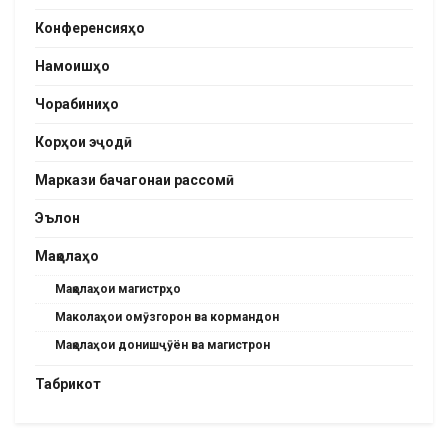
Конференсияҳо
Намоишҳо
Чорабиниҳо
Корҳои эҷодӣ
Маркази бачагонаи рассомӣ
Эълон
Мақолаҳо
Мақолаҳои магистрҳо
Маколаҳои омӯзгорон ва кормандон
Мақолаҳои донишҷӯён ва магистрон
Табрикот