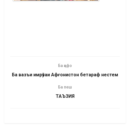
Ба қафо
Ба вазъи имрӯзаи Афғонистон бетараф нестем
Ба пеш
ТАЪЗИЯ