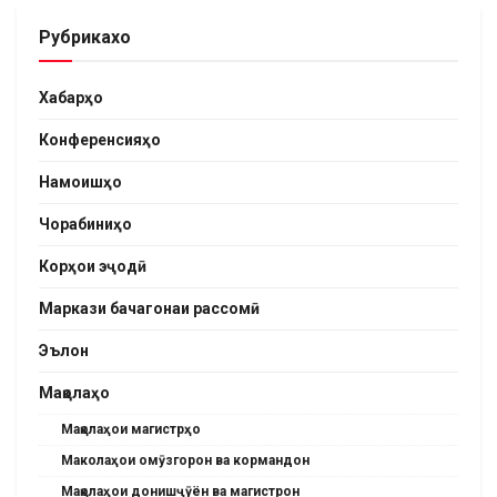
Рубрикахо
Хабарҳо
Конференсияҳо
Намоишҳо
Чорабиниҳо
Корҳои эҷодӣ
Маркази бачагонаи рассомӣ
Эълон
Мақолаҳо
Мақолаҳои магистрҳо
Маколаҳои омӯзгорон ва кормандон
Мақолаҳои донишҷӯён ва магистрон