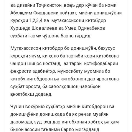
ва дизайни Тоҷикистон, воқеъ дар кӯчаи ба номи
Абулқосим Фирдавсии пойтахт, миёни донишҷӯёни
курсҳои 1,2,3,4 ва мутахассисони китобдор
Хуршеда Шовалиева ва Умед Одинабеков
суҳбати гарму ҷӯшоне барпо гардид.
Мутахассисон китобдор бо донишҷӯён, бахусус
курсҳои якум, ки ҳоло ба тартиби кори китобхона
чандон шинос нестанд, аз тарзи истифодабарии
феҳристи адабиётҳо, муносибату муомила бо
китобу китобдорон ва китобхонон дар қироатхона
суҳбат ороста, ба саволҳояшон ҷавобҳои
қаноатбахш доданд.
Чунин вохӯрию суҳбатҳо миёни китобдорон ва
донишҷӯёни донишкада ба як реҷаи муайян
даромада, зуд-зуд дар китобхонаи хобгоҳ ва ҳам
бинои асосии таълимӣ барпо мегарданд.