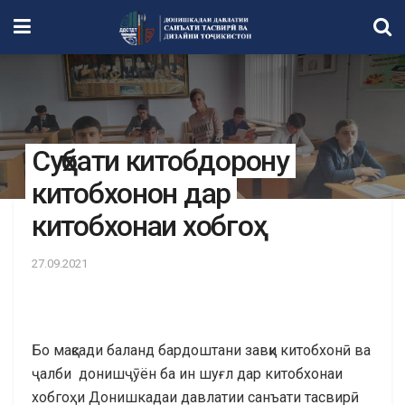
Суҳбати китобдорону
китобхонон дар
китобхонаи хобгоҳ
27.09.2021
Бо мақсади баланд бардоштани завқи китобхонӣ ва
ҷалби донишҷӯён ба ин шуғл дар китобхонаи
хобгоҳи Донишкадаи давлатии санъати тасвирӣ