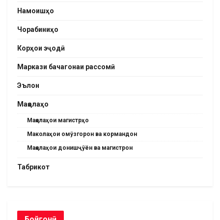
Намоишҳо
Чорабиниҳо
Корҳои эҷодӣ
Маркази бачагонаи рассомӣ
Эълон
Мақолаҳо
Мақолаҳои магистрҳо
Маколаҳои омӯзгорон ва кормандон
Мақолаҳои донишҷӯён ва магистрон
Табрикот
Бойгонӣ