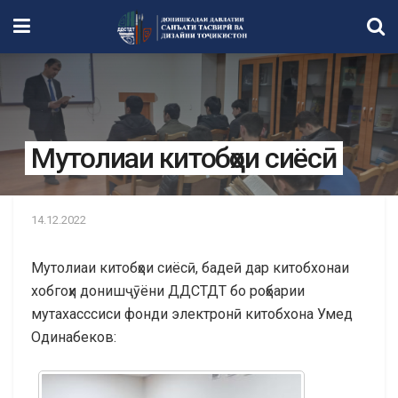
Мутолиаи китобҳои сиёсӣ
14.12.2022
Мутолиаи китобҳои сиёсӣ, бадеӣ дар китобхонаи
хобгоҳи донишҷӯёни ДДСТДТ бо роҳбарии
мутахасссиси фонди электронӣ китобхона Умед
Одинабеков: