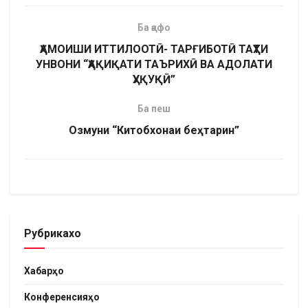
Ба қафо
ҲАМОИШИ ИТТИЛООТӢ- ТАРҒИБОТӢ ТАҲТИ
УНВОНИ “ҲАҚИҚАТИ ТАЪРИХӢ ВА АДОЛАТИ
ҲУҚУҚӢ”
Ба пеш
Озмуни “Китобхонаи беҳтарин”
Рубрикахо
Хабарҳо
Конференсияҳо