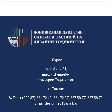
Суроға:
кӯчаи Айни 31,
шаҳри Душанбе,
Ҷумҳурии Тоҷикистон
Тамос:
Тел: (+992 37) 221 72 43; 221 72 37; 227 58 77; 227 58 73
Email: design_2013@list.ru