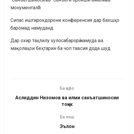
монументалӣ”.
Сипас иштирокдорони конференсия дар бахшҳо
баромад намуданд.
Дар охир таҳлилу хулосабарорӣ намуда ва
мақолаҳои беҳтарин ба чоп тавсия дода шуд.
Ба қафо
Аслиддин Низомов ва илми санъатшиносии
тоҷик
Ба пеш
Эълон