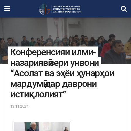
Конференсияи илми-
назариявӣ зери унвони
“Асолат ва эҳёи ҳунарҳои
мардумӣ дар даврони
истиқлолият”
13.11.2024