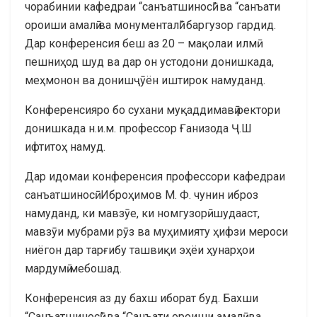
чорабинии кафедраи “санъатшиносӣ” ва “санъати
ороиши амалӣ ва монументалӣ” баргузор гардид.
Дар конференсия беш аз 20 – мақолаи илмӣ
пешниҳод шуд ва дар он устодони донишкада,
меҳмонон ва донишҷӯён иштирок намуданд.
Конференсияро бо сухани муқаддимавӣ ректори
донишкада н.и.м. профессор Ғанизода Ҷ.Ш
ифтитоҳ намуд.
Дар идомаи конференсия профессори кафедраи
санъатшиносӣ Иброҳимов М. Ф. чунин иброз
намуданд, ки мавзӯе, ки номгузорӣ шудааст,
мавзӯи мубрами рӯз ва муҳимияту ҳифзи мероси
ниёгон дар тарғибу ташвиқи эҳёи ҳунарҳои
мардумӣ мебошад.
Конференсия аз ду бахш иборат буд. Бахши
“Санъатшиносӣ” ва “Санъати ороиши амалӣ ва