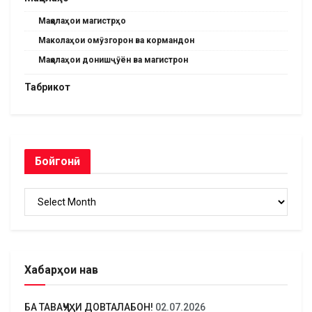
Мақолаҳои магистрҳо
Маколаҳои омӯзгорон ва кормандон
Мақолаҳои донишҷӯён ва магистрон
Табрикот
Бойгонӣ
Бойгонӣ
Хабарҳои нав
БА ТАВАҶҶУҲИ ДОВТАЛАБОН!
02.07.2026