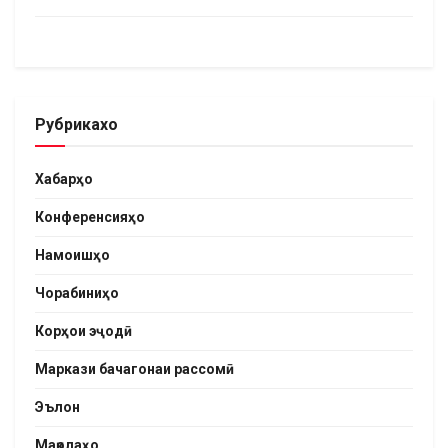
Рубрикахо
Хабарҳо
Конференсияҳо
Намоишҳо
Чорабиниҳо
Корҳои эҷодӣ
Маркази бачагонаи рассомӣ
Эълон
Мақолаҳо