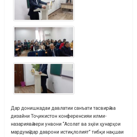
Дар донишкадаи давлатии санъати тасвирӣ ва
дизайни Тоҷикистон конференсияи илми-
назариявӣ зери унвони “Асолат ва эҳёи ҳунарҳои
мардумӣ дар даврони истиқлолият” тибқи нақшаи