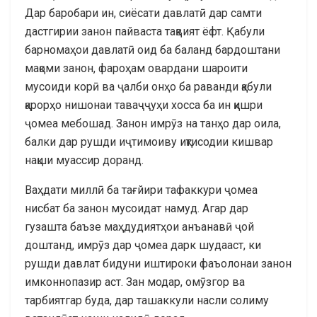
Дар баробари ин, сиёсати давлатӣ дар самти
дастгирии занон пайваста тақвият ёфт. Қабули
барномаҳои давлатӣ оид ба баланд бардоштани
мақоми занон, фароҳам овардани шароити
мусоиди корӣ ва ҷалби онҳо ба раванди қабули
қарорҳо нишонаи таваҷҷуҳи хосса ба ин қишри
ҷомеа мебошад. Занон имрӯз на танҳо дар оила,
балки дар рушди иҷтимоиву иқтисодии кишвар
нақши муассир доранд.
Ваҳдати миллӣ ба тағйири тафаккури ҷомеа
нисбат ба занон мусоидат намуд. Агар дар
гузашта баъзе маҳдудиятҳои анъанавӣ ҷой
доштанд, имрӯз дар ҷомеа дарк шудааст, ки
рушди давлат бидуни иштироки фаъолонаи занон
имконнопазир аст. Зан модар, омӯзгор ва
тарбиятгар буда, дар ташаккули насли солиму