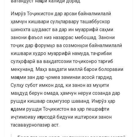
ватандӯст нақши калидӣ дорад.
Имрӯз Тоҷикистон дар арсаи байналмилалӣ
ҳамчун кишвари сулҳпарвару ташаббускор
шинохта шудааст ва дар ин муаррифӣ саҳми
занони фаъол низ назаррас мебошад. Занони
тоҷик дар форумҳо ва созмонҳои байналмилалӣ
кишвари худро муаррифӣ намуда, таҷрибаи
сулҳофарӣ ва ваҳдатсозии тоҷиконро тарғиб
мекунанд. Маҳз ваҳдати миллӣ барои болоравии
мақоми зан дар ҷомеа заминаи асосӣ гардид.
Сулҳу субот имкон дод, ки занон аз муҳити
маҳдуд берун омада, ҳамчун неруи созанда дар
рушди кишвар саҳмгузор шаванд. Имрӯз ҳар
қадами рушди Тоҷикистон ва ҳар пешрафти
иҷтимоиву иқтисодӣ бидуни иштироки занон
тасаввурнопазир аст.