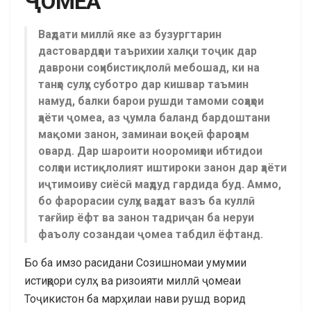
ҶОМЕА
Ваҳдати миллӣ яке аз бузургтарин
дастовардҳои таърихии халқи тоҷик дар
даврони соҳибистиқлолӣ мебошад, ки на
танҳо сулҳу суботро дар кишвар таъмин
намуд, балки барои рушди тамоми соҳаҳои
ҳаёти ҷомеа, аз ҷумла баланд бардоштани
мақоми занон, заминаи воқеӣ фароҳам
овард. Дар шароити нооромиҳои ибтидои
солҳои истиқлолият иштироки занон дар ҳаёти
иҷтимоиву сиёсӣ маҳдуд гардида буд. Аммо,
бо фарорасии сулҳу ваҳдат вазъ ба куллӣ
тағйир ёфт ва занон тадриҷан ба неруи
фаъолу созандаи ҷомеа табдил ёфтанд.
Бо ба имзо расидани Созишномаи умумии
истиқрори сулҳ ва ризоияти миллӣ ҷомеаи
Тоҷикистон ба марҳилаи нави рушд ворид