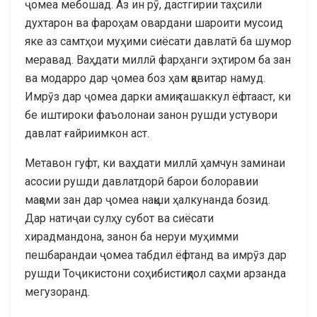
ҷомеа мебошад. Аз ин рӯ, дастгирии таҳсили
духтарон ва фароҳам овардани шароити мусоид
яке аз самтҳои муҳими сиёсати давлатӣ ба шумор
меравад. Ваҳдати миллӣ фарҳанги эҳтиром ба зан
ва модарро дар ҷомеа боз ҳам қавитар намуд.
Имрӯз дар ҷомеа дарки амиқ ташаккул ёфтааст, ки
бе иштироки фаъолонаи занон рушди устувори
давлат ғайриимкон аст.
Метавон гуфт, ки ваҳдати миллӣ ҳамчун заминаи
асосии рушди давлатдорӣ барои болоравии
мақоми зан дар ҷомеа нақши ҳалкунанда бозид.
Дар натиҷаи сулҳу субот ва сиёсати
хирадмандона, занон ба неруи муҳимми
пешбарандаи ҷомеа табдил ёфтанд ва имрӯз дар
рушди Тоҷикистони соҳибистиқлол саҳми арзанда
мегузоранд.