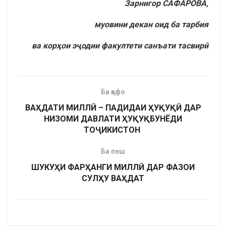
Зарнигор САФАРОВА,
муовини декан оид ба тарбия
ва корҳои эҷодии факултети санъати тасвирӣ
Ба қафо
ВАҲДАТИ МИЛЛӢ – ПАДИДАИ ҲУҚУҚӢ ДАР
НИЗОМИ ДАВЛАТИ ҲУҚУҚБУНЁДИ
ТОҶИКИСТОН
Ба пеш
ШУКУҲИ ФАРҲАНГИ МИЛЛӢ ДАР ФАЗОИ
СУЛҲУ ВАҲДАТ