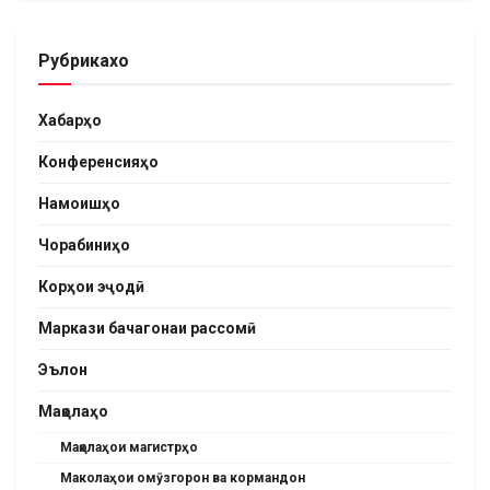
Рубрикахо
Хабарҳо
Конференсияҳо
Намоишҳо
Чорабиниҳо
Корҳои эҷодӣ
Маркази бачагонаи рассомӣ
Эълон
Мақолаҳо
Мақолаҳои магистрҳо
Маколаҳои омӯзгорон ва кормандон