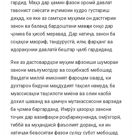
гардид. Маҳз дар ҳамин фазои оромӣ давлат
тавонист сиёсати иҷтимоии худро густариш
диҳад, ки яке аз самтҳои муҳими он дастгирии
занон ва баланд бардоштани мавқеи онҳо дар
ҷомеа ба ҳисоб меравад. Дар натиҷа, занон ба
соҳаҳои маориф, тандурустӣ, илм, фарҳанг ва
идоракунии давлатӣ бештар ҷалб гардиданд.
Яке аз дастовардҳои муҳим афзоиши шумораи
занони маълумотдор ва соҳибкасб мебошад.
Ваҳдати миллӣ имконият фароҳам овард, ки
духтарон бидуни маҳдудият таҳсил намуда, ба
муассисаҳои таҳсилоти миёна ва олии касбӣ
дохил шаванд ва ҳамчун мутахассисони варзида
ба ҷомеа баргарданд. Имрӯз ҳазорҳо занони
тоҷик дар вазифаҳои роҳбарикунанда, омӯзгорӣ,
тиббӣ ва муҳандисӣ фаъолият доранд, ки ин
натиҷаи бевоситаи фазои сулҳу субот мебошад.