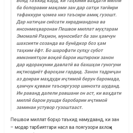
Бояд таъкид кард, ки таҳкими ваҳдати миллӣ
ба болоравии мақоми зан дар сатҳи тағйири
тафаккури ҷомеа низ таъсири амиқ гузошт.
Дар натиҷаи сиёсати хирадмандона ва
инсонмеҳваронаи Пешвои миллат муҳтарам
Эмомалӣ Раҳмон, муносибат ба зан ҳамчун
шахсияти созанда ва бунёдкор боз ҳам
таҳким ёфт. Бо шарофати сулҳу субот
имкониятҳои воқеӣ барои иштироки занон
дар идоракунии давлатӣ ва бахшҳои гуногуни
иқтисодиёт фароҳам гардид. Занон тадриҷан
аз доираи маҳдуди иҷтимоӣ берун баромада,
ҳамчун қувваи таъсиргузор шинохта шуданд.
Ин раванд далели равшани он аст, ки ваҳдати
миллӣ барои рушди баробарии иҷтимоӣ
заминаи устувор гузоштааст.
Пешвои миллат борҳо таъкид намудаанд, ки зан
– модар тарбиятгари насл ва поягузори ахлоқи