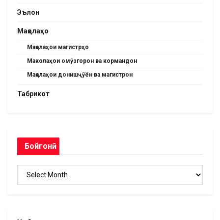
Эълон
Мақолаҳо
Мақолаҳои магистрҳо
Маколаҳои омӯзгорон ва кормандон
Мақолаҳои донишҷӯён ва магистрон
Табрикот
Бойгонӣ
Бойгонӣ