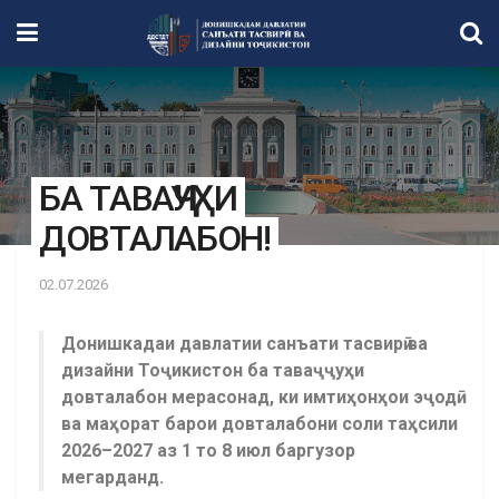
БА ТАВАҶҶУҲИ
ДОВТАЛАБОН!
02.07.2026
Донишкадаи давлатии санъати тасвирӣ ва
дизайни Тоҷикистон ба таваҷҷуҳи
довталабон мерасонад, ки имтиҳонҳои эҷодӣ
ва маҳорат барои довталабони соли таҳсили
2026–2027 аз 1 то 8 июл баргузор
мегарданд.