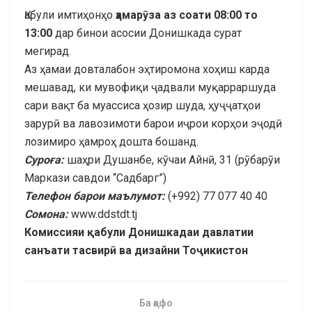
Қабули имтиҳонҳо
ҳамарӯза аз соати 08:00 то
13:00
дар бинои асосии Донишкада сурат
мегирад.
Аз ҳамаи довталабон эҳтиромона хоҳиш карда
мешавад, ки мувофиқи ҷадвали муқарраршуда
сари вақт ба муассиса ҳозир шуда, ҳуҷҷатҳои
зарурӣ ва лавозимоти барои иҷрои корҳои эҷодӣ
лозимиро ҳамроҳ дошта бошанд.
Суроға:
шаҳри Душанбе, кӯчаи Айнӣ, 31 (рӯбарӯи
Маркази савдои “Садбарг”)
Телефон барои маълумот:
(+992) 77 077 40 40
Сомона:
www.ddstdt.tj
Комиссияи қабули Донишкадаи давлатии
санъати тасвирӣ ва дизайни Тоҷикистон
Ба қафо