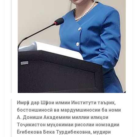
Имрӯз дар Шӯрои илмии Институти таърих,
бостоншиносӣ ва мардумшиносии ба номи
А. Дониши Академияи миллии илмҳои
Тоҷикистон муҳокимаи рисолаи номзадии
Ёғибекова Бека Турдибековна, мудири