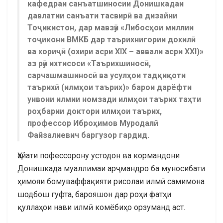
кафедраи санъатшиносии Донишкадаи
давлатии санъати тасвирӣ ва дизайни
Тоҷикистон, дар мавзӯи «Либосҳои миллии
тоҷикони ВМКБ дар таърихнигории дохилӣ
ва хориҷӣ (охири асри XIX – аввали асри XXI)»
аз рӯи ихтисоси «Таърихшиносӣ,
сарчашмашиносӣ ва усулҳои тадқиқоти
таърихӣ (илмҳои таърих)» барои дарёфти
унвони илмии номзади илмҳои таърих таҳти
роҳбарии доктори илмҳои таърих,
профессор Иброҳимов Муродалӣ
Файзалиевич баргузор гардид.
Ҳайати пофессорону устодон ва кормандони
Донишкада муаллимаи арҷмандро ба муносибати
ҳимояи бомуваффақияти рисолаи илмӣ самимона
шодбош гуфта, барояшон дар роҳи фатҳи
қуллаҳои нави илмӣ комёбиҳо орзуманд аст.