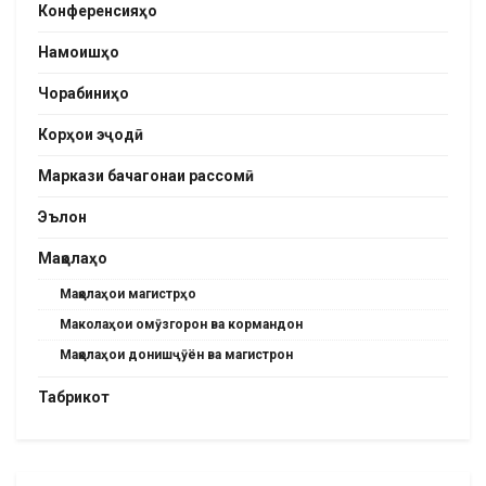
Конференсияҳо
Намоишҳо
Чорабиниҳо
Корҳои эҷодӣ
Маркази бачагонаи рассомӣ
Эълон
Мақолаҳо
Мақолаҳои магистрҳо
Маколаҳои омӯзгорон ва кормандон
Мақолаҳои донишҷӯён ва магистрон
Табрикот