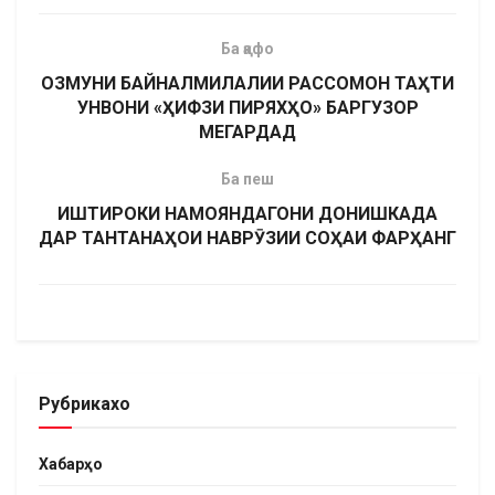
Ба қафо
ОЗМУНИ БАЙНАЛМИЛАЛИИ РАССОМОН ТАҲТИ
УНВОНИ «ҲИФЗИ ПИРЯХҲО» БАРГУЗОР
МЕГАРДАД
Ба пеш
ИШТИРОКИ НАМОЯНДАГОНИ ДОНИШКАДА
ДАР ТАНТАНАҲОИ НАВРӮЗИИ СОҲАИ ФАРҲАНГ
Рубрикахо
Хабарҳо