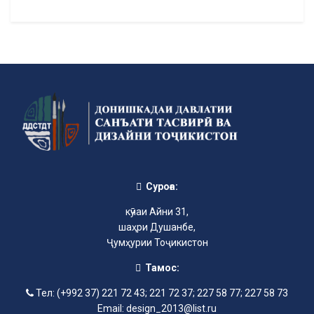
Суроға:
кӯчаи Айни 31,
шаҳри Душанбе,
Ҷумҳурии Тоҷикистон
Тамос:
Тел: (+992 37) 221 72 43; 221 72 37; 227 58 77; 227 58 73
Email: design_2013@list.ru