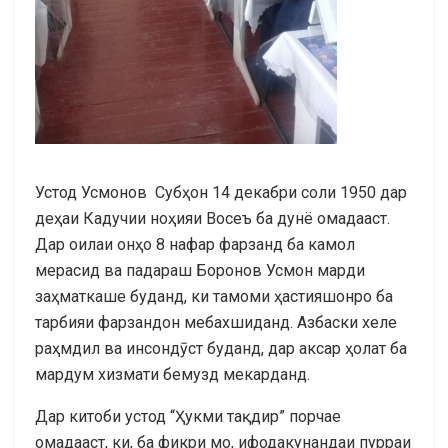
Устод Усмонов Субҳон 14 декабри соли 1950 дар
деҳаи Кадучии ноҳияи Восеъ ба дунё омадааст.
Дар оилаи онҳо 8 нафар фарзанд ба камол
мерасид ва падараш Боронов Усмон марди
заҳматкаше буданд, ки тамоми ҳастияшонро ба
тарбияи фарзандон мебахшиданд. Азбаски хеле
раҳмдил ва инсондӯст буданд, дар аксар ҳолат ба
мардум хизмати бемузд мекарданд.
Дар китоби устод “Ҳукми тақдир” порчае
омадааст, ки, ба фикри мо, ифодакунандаи пурраи