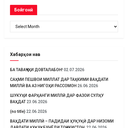
Бойгонӣ
Бойгонӣ
Хабарҳои нав
БА ТАВАҶҶУҲИ ДОВТАЛАБОН!
02.07.2026
САҲМИ ПЕШВОИ МИЛЛАТ ДАР ТАҲКИМИ ВАҲДАТИ
МИЛЛӢ ВА АЗ НИГОҲИ РАССОМОН
26.06.2026
ШУКУҲИ ФАРҲАНГИ МИЛЛӢ ДАР ФАЗОИ СУЛҲУ
ВАҲДАТ
23.06.2026
(no title)
22.06.2026
ВАҲДАТИ МИЛЛӢ – ПАДИДАИ ҲУҚУҚӢ ДАР НИЗОМИ
ДАВЛАТИ ҲУҚУҚБУНЁДИ ТОҶИКИСТОН
22.06.2026