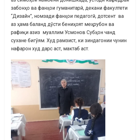
забонҳо ва фанҳои гуманитарӣ, декани факултети
“Дизайн”, номзади фанҳои педагогӣ, дотсент ва
аз ҳама баланд дӯсти бениҳоят меҳрубон ва
рафиқи азиз муаллим Усмонов Субҳон чанд
сухане бигӯям. Худ рамзист, ки зиндагонии чунин
нафарон худ дарс аст, мактаб аст.