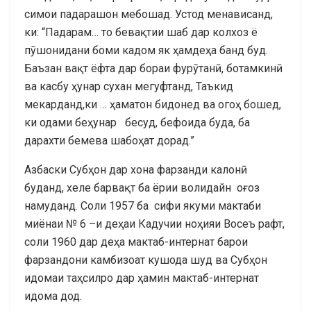
симои падарашон мебошад. Устод менависанд,
ки: “Падарам… то бевақтии шаб дар колхоз ё
пӯшонидани боми кадом як ҳамдеҳа банд буд.
Баъзан вақт ёфта дар бораи фурӯтанӣ, ботамкинӣ
ва касбу ҳунар сухан мегуфтанд, Таъкид
мекарданд,ки … ҳаматон бидонед ва огоҳ бошед,
ки одами беҳунар бесуд, бефоида буда, ба
дарахти бемева шабоҳат дорад.”
Азбаски Субҳон дар хона фарзанди калонӣ
буданд, хеле барвақт ба ёрии волидайн оғоз
намуданд. Соли 1957 ба сифи якуми мактаби
миёнаи № 6 –и деҳаи Кадучии ноҳияи Восеъ рафт,
соли 1960 дар деҳа мактаб-интернат барои
фарзандони камбизоат кушода шуд ва Субҳон
идомаи таҳсилро дар ҳамин мактаб-интернат
идома дод.