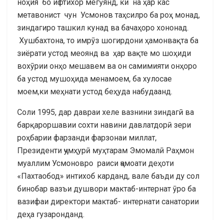
ноҳия бо ифтихор мегӯянд, ки на ҳар кас
метавонист чун Усмонов таҳсилро ба роҳ монад,
зиндагиро ташкил кунад ва бачаҳоро хононад.
Хушбахтона, то имрӯз шогирдони ҳамонвақта ба
зиёрати устод меоянд ва ҳар вақте мо шоҳиди
вохӯрии онҳо мешавем ва он самимияти онҳоро
ба устод мушоҳида менамоем, ба хулосае
моем,ки меҳнати устод беҳуда набудаанд.
Соли 1995, дар давраи хеле вазнини зиндагӣ ва
барқароршавии сохти навини давлатдорӣ зери
роҳбарии фарзанди фарзонаи миллат,
Президенти ҷумҳурӣ муҳтарам Эмомалӣ Раҳмон
муаллим Усмоновро раиси ҷамоати деҳоти
«Пахтаобод» интихоб карданд, вале баъди ду сол
бинобар вазъи душвори мактаб-интернат ӯро ба
вазифаи директори мактаб- интернати санатории
деҳа гузаронданд.