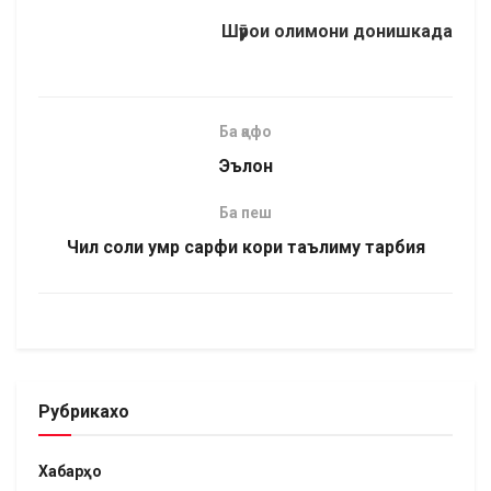
Шӯрои олимони донишкада
Ба қафо
Эълон
Ба пеш
Чил соли умр сарфи кори таълиму тарбия
Рубрикахо
Хабарҳо