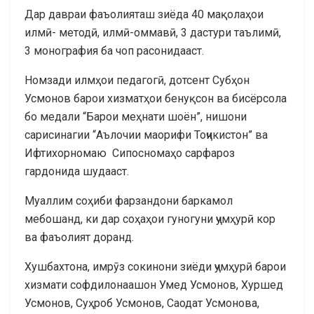
Дар давраи фаъолияташ зиёда 40 мақолаҳои
илмӣ- методӣ, илмӣ-оммавӣ, 3 дастури таълимӣ,
3 монография ба чоп расонидааст.
Номзади илмҳои педагогӣ, дотсент Субҳон
Усмонов барои хизматҳои бенуқсон ва бисёрсола
бо медали “Барои меҳнати шоён”, нишони
сарисинагии “Аълочии маорифи Тоҷикистон” ва
Ифтихорномаю Сипосномаҳо сарфароз
гардонида шудааст.
Муаллим соҳиби фарзандони баркамол
мебошанд, ки дар соҳаҳои гуногуни ҷумҳурӣ кор
ва фаъолият доранд.
Хушбахтона, имрӯз сокинони зиёди ҷумҳурӣ барои
хизмати софдилонаашон Умед Усмонов, Хуршед
Усмонов, Суҳроб Усмонов, Саодат Усмонова,