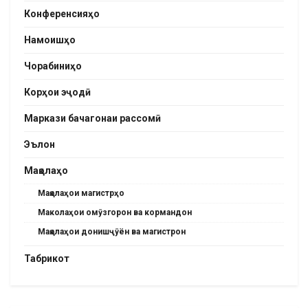
Конференсияҳо
Намоишҳо
Чорабиниҳо
Корҳои эҷодӣ
Маркази бачагонаи рассомӣ
Эълон
Мақолаҳо
Мақолаҳои магистрҳо
Маколаҳои омӯзгорон ва кормандон
Мақолаҳои донишҷӯён ва магистрон
Табрикот