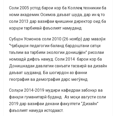
Соли 2005 устод барои кор ба Коллеҷи техникии ба
номи академик Осимов даъват шуда, дар ин ҷо то
соли 2013 дар вазифаи ҷонишини директор оид ба
корҳои тарбиявӣ фаъолият намуданд.
Субҳон Усмонов соли 2010 (26 ноябр) дар мавзӯи
“Ҷабҳаҳои педагогии баланд бардоштани сатҳи
таълим ва тарбияи экологии донишҷӯён” рисолаи
номзадӣ дифоъ намуд. Соли 2014 барои кор ба
Донишкадаи давлатии санъати тасвирӣ ва дизайн
даъват шудаанд. Ба шогирдон аз фанни
география ва демография дарс мегӯянд.
Солҳои 2014-2019 мудири кафедраи забонҳо ва
фанҳои гуманитарӣ буданд. Аз моҳи августи соли
2019 дар вазифаи декани факултети “Дизайн”
фаъолият намуда истодааст.