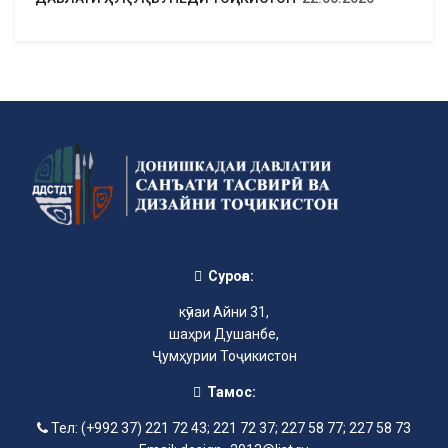
Суроға:
кӯчаи Айни 31,
шаҳри Душанбе,
Ҷумҳурии Тоҷикистон
Тамос:
Тел: (+992 37) 221 72 43; 221 72 37; 227 58 77; 227 58 73