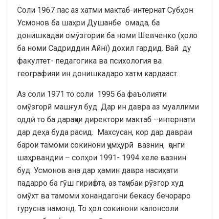
Соли 1967 пас аз хатми мактаб-интернат Субҳон
Усмонов ба шаҳри Душанбе омада, ба
донишкадаи омӯзгории ба номи Шевченко (ҳоло
ба номи Садриддин Айнї) дохил гардид. Вай ду
факултет- педагогика ва психология ва
географияи ин донишкадаро хатм кардааст.
Аз соли 1971 то соли 1995 ба фаъолияти
омӯзгорӣ машғул буд. Дар ин давра аз муаллими
оддӣ то ба дараҷаи директори мактаб –интернати
дар деҳа буда расид. Махсусан, кор дар давраи
барои тамоми сокинони ҷумҳурӣ вазнин, ҷанги
шаҳрвандии – солҳои 1991- 1994 хеле вазнин
буд. Усмонов ана дар ҳамин давра насиҳати
падарро ба гӯш гирифта, аз таҷибаи рӯзгор худ
омӯхт ва тамоми хонандагони бекасу бечораро
гурусна намонд. То ҳол сокинони калонсоли