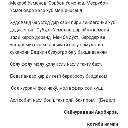
Меҳроб Усмонов, Сорбон Усмонов, Меҳрубон
Усмоновро хеле хуб мешиносанд.
Худованд ба устод дар сари пирӣ зиндагонии хуб
додааст ва Субҳон Усмонов дар айни камоли
эҷодӣ қарор доранд. Ман ба дӯст , бародар ва
устоди муҳтарам тансиҳатӣ орзу намуда, ин
суханони Бедили бузургро ба ӯ бахшиданиям.
Солу фолу молу ҳолу аслу наслу тахту бахт,
Бодат андар ҳар ду гетӣ барқарору бардавом
Сол хуррам, фол накӯ, мол вофир, ҳол хуш,
Асл собит, насл боқӣ, тахт олӣ, бахт ром. (Бедил)
Сайнуриддин Акобиров,
котиби илмии