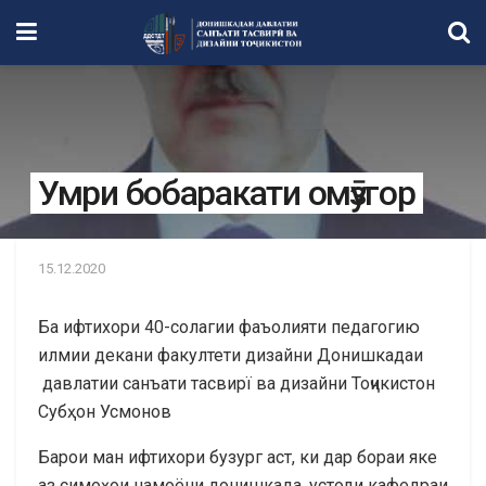
Умри бобаракати омӯзгор
15.12.2020
Ба ифтихори 40-солагии фаъолияти педагогию
илмии декани факултети дизайни Донишкадаи
давлатии санъати тасвирї ва дизайни Тоҷикистон
Субҳон Усмонов
Барои ман ифтихори бузург аст, ки дар бораи яке
аз симоҳои намоёни донишкада, устоди кафедраи