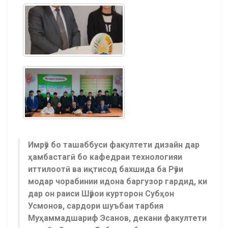
Имрӯз бо ташаббуси факултети дизайн дар
ҳамбастагӣ бо кафедраи технологияи
иттилоотӣ ва иқтисод бахшида ба Рӯзи
модар чорабинии идона баргузор гардид, ки
дар он раиси Шӯрои курторон Субҳон
Усмонов, сардори шуъбаи тарбия
Муҳаммадшариф Эсанов, декани факултети