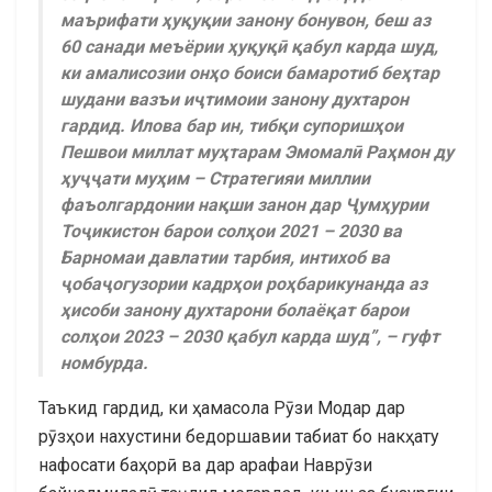
маърифати ҳуқуқии занону бонувон, беш аз
60 санади меъёрии ҳуқуқӣ қабул карда шуд,
ки амалисозии онҳо боиси бамаротиб беҳтар
шудани вазъи иҷтимоии занону духтарон
гардид. Илова бар ин, тибқи супоришҳои
Пешвои миллат муҳтарам Эмомалӣ Раҳмон ду
ҳуҷҷати муҳим – Стратегияи миллии
фаъолгардонии нақши занон дар Ҷумҳурии
Тоҷикистон барои солҳои 2021 – 2030 ва
Барномаи давлатии тарбия, интихоб ва
ҷобаҷогузории кадрҳои роҳбарикунанда аз
ҳисоби занону духтарони болаёқат барои
солҳои 2023 – 2030 қабул карда шуд”, – гуфт
номбурда.
Таъкид гардид, ки ҳамасола Рӯзи Модар дар
рӯзҳои нахустини бедоршавии табиат бо накҳату
нафосати баҳорӣ ва дар арафаи Наврӯзи