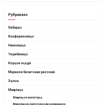
Рубрикахо
Хабарҳо
Конференсияҳо
Намоишҳо
Чорабиниҳо
Корҳои эҷодӣ
Маркази бачагонаи рассомӣ
Эълон
Мақолаҳо
Мақолаҳои магистрҳо
Маколаҳои омӯзгорон ва кормандон