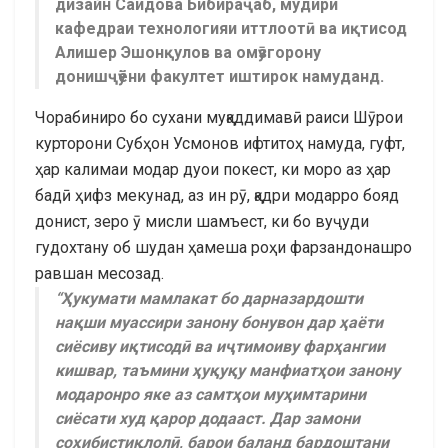
дизайн Саидова Бибираҷаб, мудири
кафедраи технологияи иттлоотӣ ва иқтисод
Алишер Эшонқулов ва омӯзгорону
донишҷӯёни факултет иштирок намуданд.
Чорабиниро бо сухани муқаддимавӣ раиси Шӯрои
курторони Субҳон Усмонов ифтитоҳ намуда, гуфт,
ҳар калимаи модар дуои покест, ки моро аз ҳар
бадӣ ҳифз мекунад, аз ин рӯ, қадри модарро бояд
донист, зеро ӯ мисли шамъест, ки бо вуҷуди
гудохтану об шудан ҳамеша роҳи фарзандонашро
равшан месозад.
“Ҳукумати мамлакат бо дарназардошти
нақши муассири занону бонувон дар ҳаёти
сиёсиву иқтисодӣ ва иҷтимоиву фарҳангии
кишвар, таъмини ҳуқуқу манфиатҳои занону
модаронро яке аз самтҳои муҳимтарини
сиёсати худ қарор додааст. Дар замони
соҳибистиқлолӣ, барои баланд бардоштани