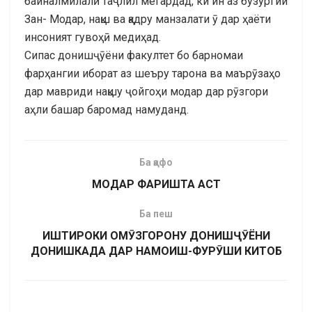
байналмилалӣ таҷлил мегардад, ки ин аз бузургии
Зан- Модар, нақш ва қадру манзалати ӯ дар ҳаёти
инсоният гувоҳӣ медиҳад.
Сипас донишҷӯёни факултет бо барномаи
фарҳангии иборат аз шеъру тарона ва маърӯзаҳо
дар мавриди нақшу ҷойгоҳи модар дар рӯзгори
аҳли башар баромад намуданд.
Ба қафо
МОДАР ФАРИШТА АСТ
Ба пеш
ИШТИРОКИ ОМӮЗГОРОНУ ДОНИШҶӮЁНИ
ДОНИШКАДА ДАР НАМОИШ-ФУРӮШИ КИТОБ