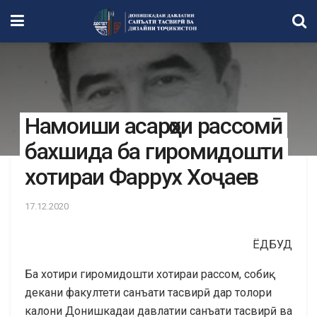
Намоиши асарҳои рассомӣ
бахшида ба гиромидошти
хотираи Фаррух Хоҷаев
17.12.2020
ЁДБУД
Ба хотири гиромидошти хотираи рассом, собиқ
декани факултети санъати тасвирӣ дар толори
калони Донишкадаи давлатии санъати тасвирӣ ва