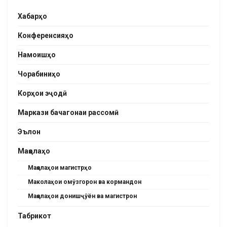
Хабарҳо
Конференсияҳо
Намоишҳо
Чорабиниҳо
Корҳои эҷодӣ
Маркази бачагонаи рассомӣ
Эълон
Мақолаҳо
Мақолаҳои магистрҳо
Маколаҳои омӯзгорон ва кормандон
Мақолаҳои донишҷӯён ва магистрон
Табрикот