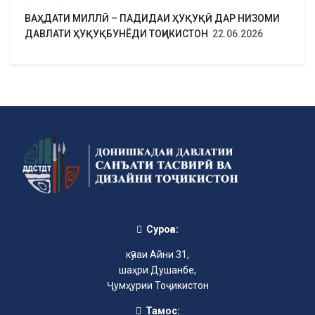
ВАҲДАТИ МИЛЛӢ – ПАДИДАИ ҲУҚУҚӢ ДАР НИЗОМИ
ДАВЛАТИ ҲУҚУҚБУНЁДИ ТОҶИКИСТОН
22.06.2026
Суроға:
кӯчаи Айни 31,
шаҳри Душанбе,
Ҷумҳурии Тоҷикистон
Тамос: