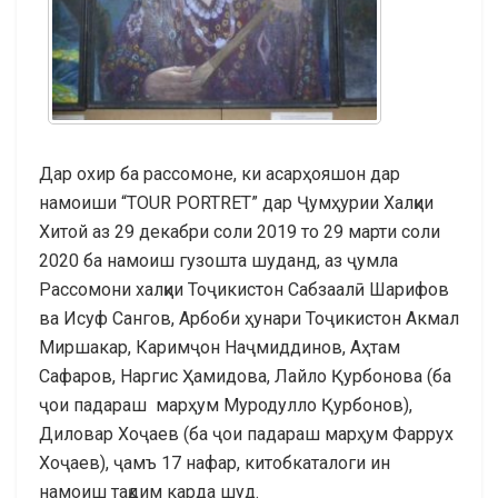
Дар охир ба рассомоне, ки асарҳояшон дар
намоиши “TOUR PORTRET” дар Ҷумҳурии Халқии
Хитой аз 29 декабри соли 2019 то 29 марти соли
2020 ба намоиш гузошта шуданд, аз ҷумла
Рассомони халқии Тоҷикистон Сабзаалӣ Шарифов
ва Исуф Сангов, Арбоби ҳунари Тоҷикистон Акмал
Миршакар, Каримҷон Наҷмиддинов, Аҳтам
Сафаров, Наргис Ҳамидова, Лайло Қурбонова (ба
ҷои падараш марҳум Муродулло Қурбонов),
Диловар Хоҷаев (ба ҷои падараш марҳум Фаррух
Хоҷаев), ҷамъ 17 нафар, китобкаталоги ин
намоиш тақдим карда шуд.