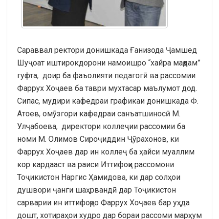
Сараввал ректори донишкада Ғанизода Ҷамшед
Шуҷоат иштирокдорони намоишро “хайра мақдам”
гуфта, доир ба фаъолияти педагогӣ ва рассомии
Фаррух Хоҷаев ба таври мухтасар маълумот дод.
Сипас, мудири кафедраи графикаи донишкада Ф.
Атоев, омӯзгори кафедраи санъатшиносӣ М.
Улҷабоева, директори коллеҷии рассомии ба
номи М. Олимов Сироҷиддин Ҷӯрахонов, ки
Фаррух Хоҷаев дар ин коллеҷ ба ҳайси муаллим
кор кардааст ва раиси Иттифоқи рассомони
Тоҷикистон Наргис Ҳамидова, ки дар солҳои
душвори ҷанги шаҳрвандӣ дар Тоҷикистон
сарварии ин иттифоқро Фаррух Хоҷаев бар уҳда
дошт, хотираҳои худро дар бораи рассоми марҳум