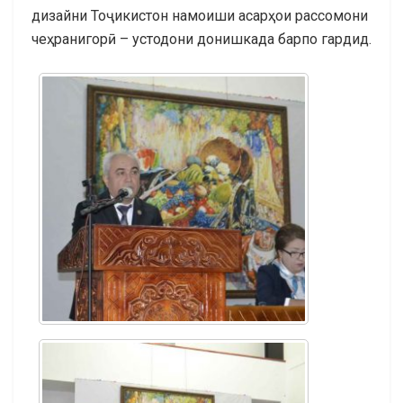
дизайни Тоҷикистон намоиши асарҳои рассомони
чеҳранигорӣ – устодони донишкада барпо гардид.