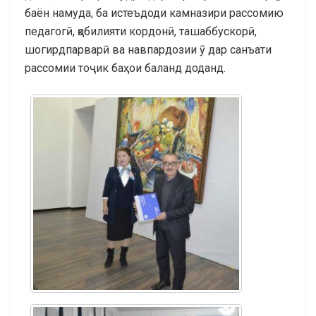
баён намуда, ба истеъдоди камназири рассомию
педагогӣ, қобилияти кордонӣ, ташаббускорӣ,
шогирдпарварӣ ва навпардозии ӯ дар санъати
рассомии тоҷик баҳои баланд доданд.