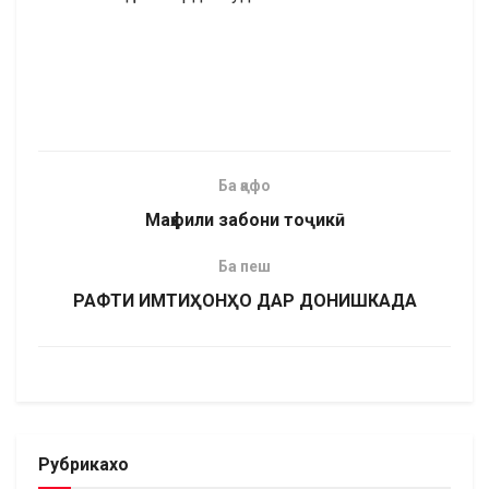
Ба қафо
Маҳфили забони тоҷикӣ
Ба пеш
РАФТИ ИМТИҲОНҲО ДАР ДОНИШКАДА
Рубрикахо