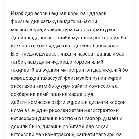
Имрӯз дар асоси нақшаи корӣ ва ҷадвали
фоизбандии хатмкунандагони бахши
магистратура, аспирантура ва докторантураи
Донишкада, ки аз ҷониби муовини ректор оид ба
илм ва корҳои эҷодӣ н.и.т., дотсент Одиназода
Б.Э., тасдиқ шудааст, ҷиҳати назорат ва дар амал
татбиқ намудани иҷроиши корҳои илмӣ-
таҳқиқотӣ ва эҷодии магистрантон дар якҷоягӣ бо
кафедраҳои тахассусӣ фоизмуайянкунии иҷрои
рисолаҳои хатм бо ҳузури ҳайати комиссия ва
роҳбарони илмӣ ташкил карда шуд.
Ҳайати комиссия рафти иҷроиши қисмати корҳои
илмӣ ва эҷодии рисолаи хатми магистрантони
ихтисосҳои дизайни костюм ва газвор, дизайни
дохили бино, дизайни робитавӣ дар соҳаи
истеҳсолӣ ва хизматрасонӣ, санъати тасвирӣ ва