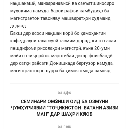
нақшакашӣ, манзаранависӣ ва санъатшиносиро
муҳокима намуда, барои рафъи камбудиҳо ба
магистрантон тавсияву машваратҳои судманд
доданд.
Бахш дар асоси нақшаи корӣ бо ҳамоҳангии
кафедраҳои тахассусӣ тасмим дорад, ки то санаи
пешдифоъи рисолаҳои магистрӣ, яъне 20-уми
майи соли ҷорӣ як маротибаи дигар фоизбандӣ
дар сатҳи раёсати Донишкада баргузор намуда,
магистрантонро пурра ба ҳимоя омода намояд.
Ба қафо
СЕМИНАРИ ОМӮЗИШИ ОИД БА ОЗМУНИ
ҶУМҲУРИЯВИИ “ТОҶИКИСТОН- ВАТАНИ АЗИЗИ
МАН” ДАР ШАҲРИ КӮЛОБ
Ба пеш