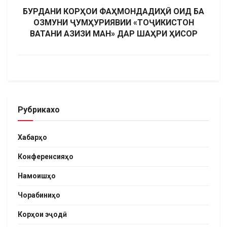
БУРДАНИ КОРҲОИ ФАҲМОНДАДИҲӢ ОИД БА
ОЗМУНИ ҶУМҲУРИЯВИИ «ТОҶИКИСТОН
ВАТАНИ АЗИЗИ МАН» ДАР ШАҲРИ ҲИСОР
Рубрикахо
Хабарҳо
Конференсияҳо
Намоишҳо
Чорабиниҳо
Корҳои эҷодӣ