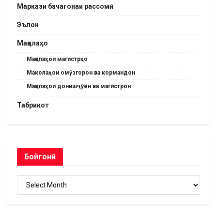
Маркази бачагонаи рассомӣ
Эълон
Мақолаҳо
Мақолаҳои магистрҳо
Маколаҳои омӯзгорон ва кормандон
Мақолаҳои донишҷӯён ва магистрон
Табрикот
Бойгонӣ
Бойгонӣ