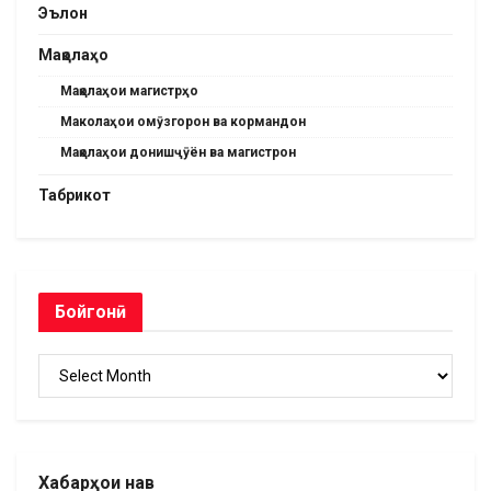
Эълон
Мақолаҳо
Мақолаҳои магистрҳо
Маколаҳои омӯзгорон ва кормандон
Мақолаҳои донишҷӯён ва магистрон
Табрикот
Бойгонӣ
Бойгонӣ
Хабарҳои нав