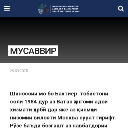
МУСАВВИР
29.09.2025
Шиносоии мо бо Бахтиёр тобистони
соли 1984 дур аз Ватан ҳангоми адои
хизмати ҳарбӣ дар яке аз қисмҳои
низомии вилояти Москва сурат гирифт.
Рӯзе баъди бозгашт аз навбатдории