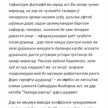
тафаккури фалсафӣ ва хирад аст.Ба назар чунин
мерасад, ки хар як чузъиёти тасвири ӯ:
пичирроси ороми насими субҳ, шуълаи офтоб,
шӯриши дарё, садои оромкунандаи баргхои
сафедор, чинорҳо, шохахои ба ҳам печидаи
дарахти анор – ифодакунандаи ҳаёт суҳбати
хосае доранд… дар паси нақшу рангҳои нозук ва
хеле дурахшон маҳорати баланди касбӣ, асолати
дурахшон, дасти устувори устоди пухтакор ба
назар мерасад. Рассом забони бадеиятро хеле
хуб аз худ кардааст ва аз ин рӯ асарҳои
эҷоднамудаи вай бо мусиқии ҳайратангези ранга
фаро гирифта шудаанд”
– ин иқтибос аз нигоштаи
олими шинохта Сайнурдин Акобиров аст, ки дар
китоби “Таззоди рангҳо” дарҷ шудааст.
Дар ин маҷмуа маводи конфронси ҷумҳуриявии