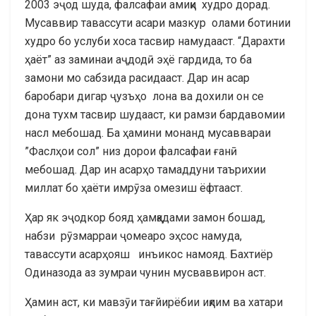
2003 эҷод шуда, фалсафаи амиқи худро дорад.
Мусаввир тавассути асари мазкур олами ботинии
худро бо услуби хоса тасвир намудааст. “Дарахти
ҳаёт” аз заминаи аҷдодӣ эҳё гардида, то ба
замони мо сабзида расидааст. Дар ин асар
баробари дигар ҷузъҳо лона ва дохили он се
дона тухм тасвир шудааст, ки рамзи бардавомии
насл мебошад. Ба ҳамини монанд мусаввараи
”Фаслҳои сол” низ дорои фалсафаи ғанӣ
мебошад. Дар ин асарҳо тамаддуни таърихии
миллат бо ҳаёти имрӯза омезиш ёфтааст.
Ҳар як эҷодкор бояд ҳамқадами замон бошад,
набзи рӯзмарраи ҷомеаро эҳсос намуда,
тавассути асарҳояш инъикос намояд. Бахтиёр
Одиназода аз зумраи чунин мусваввирон аст.
Ҳамин аст, ки мавзӯи тағйирёбии иқлим ва хатари