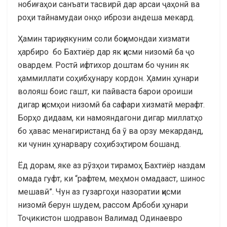
нобиғаҳои санъати тасвирӣ дар арсаи ҷаҳонӣ ва
роҳи тайнамудаи онҳо ибрози андеша мекард.
Ҳамин тариқ, якуним соли боқимондаи хизмати
ҳарбиро бо Бахтиёр дар як қисми низомӣ ба ҷо
овардем. Ростӣ ифтихор доштам бо чунин як
ҳаммиллати соҳибҳунару кордон. Ҳамин ҳунари
волояш боис гашт, ки пайваста барои ороиши
дигар қисмҳои низомӣ ба сафари хизматӣ мерафт.
Борҳо дидаам, ки намояндагони дигар миллатҳо
бо ҳавас менагиристанд ба ӯ ва орзу мекарданд,
ки чунин ҳунарвару соҳибэҳтиром бошанд.
Ёд дорам, яке аз рӯзҳои тирамоҳ Бахтиёр наздам
омада гуфт, ки “рафтем, меҳмон омадааст, шинос
мешавӣ”. Чун аз гузаргоҳи назоратии қисми
низомӣ берун шудем, рассом Арбоби ҳунари
Тоҷикистон шодравон Валимад Одинаевро