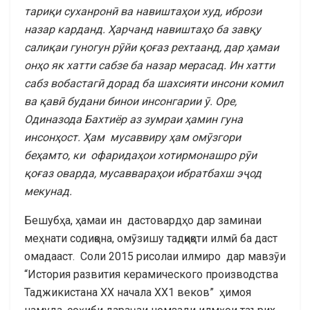
тариқи суханронӣ ва навиштаҳои худ, ибрози
назар карданд. Ҳарчанд навиштаҳо ба завқу
салиқаи гуногун рӯйи қоғаз рехтаанд, дар ҳамаи
онҳо як хатти сабзе ба назар мерасад. Ин хатти
сабз вобастагӣ дорад ба шахсияти инсони комил
ва қавӣ будани бинои инсонгарии ӯ. Оре,
Одиназода Бахтиёр аз зумраи ҳамин гуна
инсонҳост. Ҳам мусаввиру ҳам омӯзгори
беҳамто, ки офаридаҳои хотирмонашро рӯи
қоғаз оварда, мусаввараҳои ибратбахш эҷод
мекунад.
Бешубҳа, ҳамаи ин дастовардҳо дар заминаи
меҳнати содиқона, омӯзишу тадқиқоти илмӣ ба даст
омадааст. Соли 2015 рисолаи илмиро дар мавзӯи
“История развития керамического производства
Таджикистана ХХ начала ХХ1 веков” ҳимоя