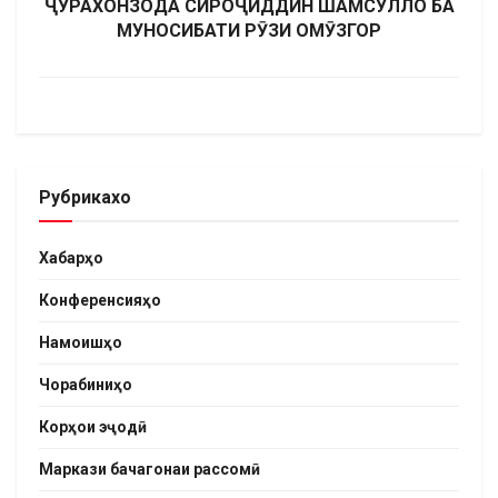
ҶУРАХОНЗОДА СИРОҶИДДИН ШАМСУЛЛО БА
МУНОСИБАТИ РӮЗИ ОМӮЗГОР
Рубрикахо
Хабарҳо
Конференсияҳо
Намоишҳо
Чорабиниҳо
Корҳои эҷодӣ
Маркази бачагонаи рассомӣ