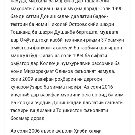
набуда, марҳила ба марҳила дар ташаккули
маҳорати эҷодиаш нақши муҳим дорад. Соли 1990
баъди хатми Донишкадаи давлатии бадеӣ-
театрии ба номи Николай Островскийи шаҳри
Тошканд ба шаҳри Душанбе баргашта, муддате
дар Омӯзишгоҳи касбӣ-техникии рақами 37 ҳамчун
омӯзгори фанҳои тахассусӣ ба тарбияи шогирдон
машғул буд. Сипас, аз соли 1994 ба сифати
омӯзгор дар Коллеҷи ҷумҳуриявии рассомии ба
номи Мирзораҳмат Олимов фаъолият намуда,
соли 2009 вазифаи роҳбарии ин даргоҳи
ҳунаромӯзиро ба зимма гирифт. Аз соли 2016
инҷониб дар вазифаи муовини ректор оид ба илм
ва корҳои эҷодии Донишкадаи давлатии санъати
тасвирӣ ва дизайни Тоҷикистон фаъолияти
босамар дорад.
Аз соли 2006 аъзои фаъоли Ҳизби халқии