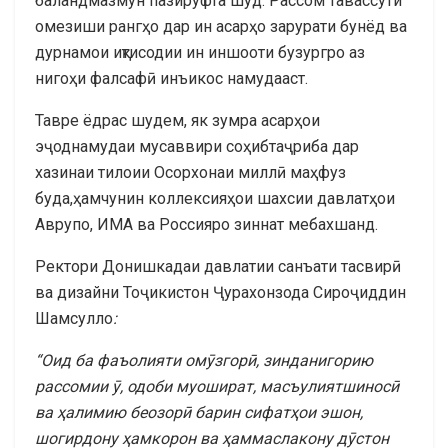
баландмазмун пазируфта шуд. Рассом тавассути
омезиши рангҳо дар ин асарҳо зарурати бунёд ва
дурнамои иқтисодии ин иншооти бузургро аз
нигоҳи фалсафӣ инъикос намудааст.
Тавре ёдрас шудем, як зумра асарҳои
эҷоднамудаи мусаввири соҳибтаҷриба дар
хазинаи тилоии Осорхонаи миллӣ маҳфуз
буда,ҳамчунин коллексияҳои шахсии давлатҳои
Аврупо, ИМА ва Россияро зиннат мебахшанд.
Ректори Донишкадаи давлатии санъати тасвирӣ
ва дизайни Тоҷикистон Ҷурахонзода Сироҷиддин
Шамсулло
:
“Оид ба фаъолияти омӯзгорӣ, зинданигорию
рассомии ӯ, одоби муошират, масъулиятшиносӣ
ва ҳалимию беозорӣ барин сифатҳои эшон,
шогирдону ҳамкорон ва ҳаммаслакону дӯстон