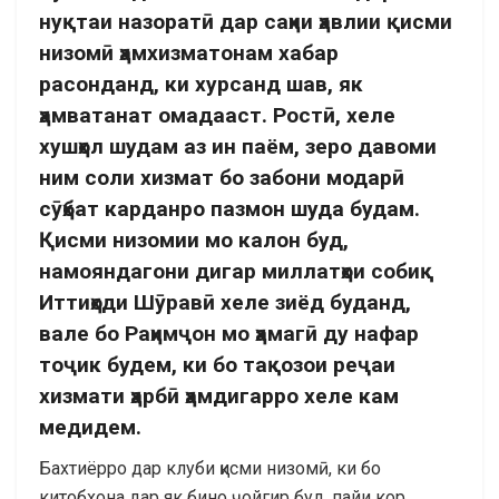
нуқтаи назоратӣ дар саҳни ҳавлии қисми
низомӣ ҳамхизматонам хабар
расонданд, ки хурсанд шав, як
ҳамватанат омадааст. Ростӣ, хеле
хушҳол шудам аз ин паём, зеро давоми
ним соли хизмат бо забони модарӣ
сӯҳбат карданро пазмон шуда будам.
Қисми низомии мо калон буд,
намояндагони дигар миллатҳои собиқ
Иттиҳоди Шӯравӣ хеле зиёд буданд,
вале бо Раҳимҷон мо ҳамагӣ ду нафар
тоҷик будем, ки бо тақозои реҷаи
хизмати ҳарбӣ ҳамдигарро хеле кам
медидем.
Бахтиёрро дар клуби қисми низомӣ, ки бо
китобхона дар як бино ҷойгир буд, пайи кор