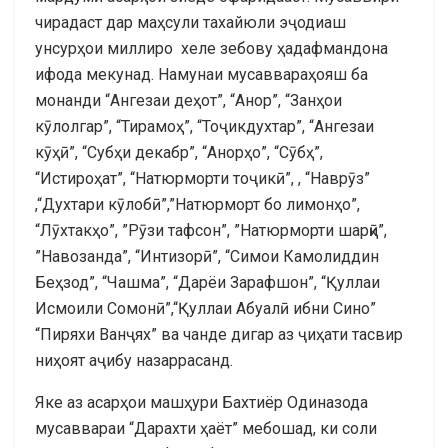
чирадаст дар маҳсули тахайюли эҷодиаш
унсурҳои миллиро хеле зебову ҳадафмандона
ифода мекунад. Намунаи мусаввараҳояш ба
монанди “Ангезаи деҳот”, “Анор”, “Занҳои
кӯлолгар”, “Тирамоҳ”, “Тоҷикдухтар”, “Ангезаи
кӯҳӣ”, “Субҳи декабр”, “Анорҳо”, “Сӯбҳ”,
“Истироҳат”, “Натюрморти тоҷикӣ”, , “Наврӯз”
,“Духтари кӯлобӣ”,”Натюрморт бо лимонҳо”,
“Лӯхтакҳо”, ”Рӯзи тафсон”, ”Натюрморти шарқӣ”,
”Навозанда”, “Интизорӣ”, “Симои Камолиддин
Беҳзод”, “Чашма”, “Дарёи Зарафшон”, “Қуллаи
Исмоили Сомонӣ”,“Қуллаи Абуалӣ ибни Сино”
“Пиряхи Ванҷях” ва чанде дигар аз ҷиҳати тасвир
ниҳоят аҷибу назаррасанд.
Яке аз асарҳои машҳури Бахтиёр Одиназода
мусаввараи “Дарахти ҳаёт” мебошад, ки соли