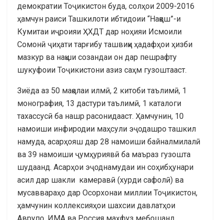
демократии Тоҷикистон буда, солҳои 2009-2016
ҳамчун раиси Ташкилоти ибтидоии “Наққош”-и
Кумитаи иҷроияи ҲХДТ дар ноҳияи Исмоили
Сомонӣ ҷиҳати тарғибу ташвиқи ҳадафҳои ҳизби
мазкур ва нақши созандаи он дар пешрафту
шукуфоии Тоҷикистони азиз саҳм гузоштааст.
Зиёда аз 50 мақолаи илмӣ, 2 китоби таълимӣ, 1
монография, 13 дастури таълимӣ, 1 каталоги
тахассусӣ ба нашр расонидааст. Ҳамчунин, 10
намоиши инфиродии маҳсули эҷодашро ташкил
намуда, асарҳояш дар 28 намоиши байналмилалӣ
ва 39 намоиши ҷумҳуриявӣ ба маъраз гузошта
шудаанд. Асарҳои эҷоднамудаи ин соҳибҳунари
асил дар шакли камеравӣ (хурди сафолӣ) ва
мусаввараҳо дар Осорхонаи миллии Тоҷикистон,
ҳамчунин коллексияҳои шахсии давлатҳои
Аврупо, ИМА ва Россия маҳфуз мебошанд.