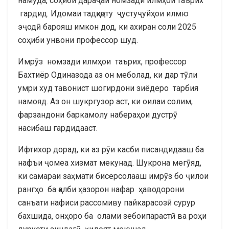
намуда, соҳиби дараҷаи номзади илмҳои таърих
гардид. Идомаи тадқиқоту ҷустуҷуйҳои илмю
эҷодӣ барояш имкон дод, ки ахиран соли 2025
соҳиби унвони профессор шуд.
Имрӯз номзади илмҳои таърих, профессор
Бахтиёр Одиназода аз он меболад, ки дар тӯли
умри худ тавонист шогирдони зиёдеро тарбия
намояд. Аз он шукргузор аст, ки оилаи солим,
фарзандони баркамолу набераҳои дустрӯ
насибаш гардидааст.
Ифтихор дорад, ки аз рӯи касби писандидааш ба
нафъи ҷомеа хизмат мекунад. Шукрона мегӯяд,
ки самараи заҳмати бисерсолааш имрӯз бо ҷилои
рангҳо ба қалби ҳазорон нафар ҳаводорони
санъати нафиси рассомиву пайкарасозӣ сурур
бахшида, онҳоро ба олами зебоипарастӣ ва роҳи