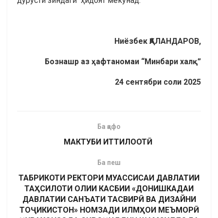
дурусти зиндагӣ ҳидоят мекунад.
Ниёзбек ҚАЛАНДАРОВ,
Бознашр аз ҳафтаномаи “Минбари халқ”
24 сентябри соли 2025
Ба қафо
МАКТУБИ ИТТИЛООТӢ
Ба пеш
ТАБРИКОТИ РЕКТОРИ МУАССИСАИ ДАВЛАТИИ
ТАҲСИЛОТИ ОЛИИ КАСБИИ «ДОНИШКАДАИ
ДАВЛАТИИ САНЪАТИ ТАСВИРӢ ВА ДИЗАЙНИ
ТОҶИКИСТОН» НОМЗАДИ ИЛМҲОИ МЕЪМОРӢ