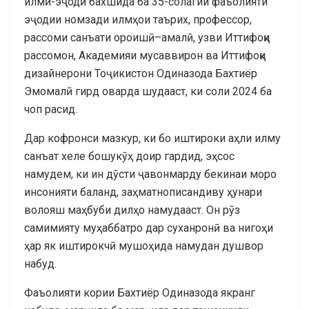
илмӣ-эҷодӣ бахшида ба 35-солагии фаъолияти
эҷодии номзади илмҳои таърих, профессор,
рассоми санъати ороишӣ–амалӣ, узви Иттифоқи
рассомон, Академияи мусаввирон ва Иттифоқи
дизайнерони Тоҷикистон Одиназода Бахтиёр
Эмомалӣ гирд оварда шудааст, ки соли 2024 ба
чоп расид.
Дар кофронси мазкур, ки бо иштироки аҳли илму
санъат хеле бошукӯҳ доир гардид, эҳсос
намудем, ки ин дӯсти ҷавонмарду бекинаи моро
инсонияти баланд, заҳматнописандиву ҳунари
волояш маҳбуби дилҳо намудааст. Он рӯз
самимияту муҳаббатро дар суханронӣ ва нигоҳи
ҳар як иштирокчӣ мушоҳида намудан душвор
набуд.
Фаъолияти кории Бахтиёр Одиназода якранг