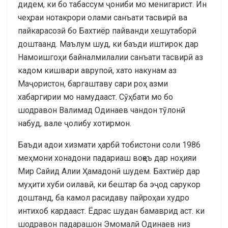
дидем, ки бо табассум ҷониби мо менигарист. Ин
чеҳраи нотакрори олами санъати тасвирӣ ва
пайкарасозӣ бо Бахтиёр пайванди хешутаборӣ
доштаанд. Маълум шуд, ки баъди иштирок дар
Намоишгоҳи байналмилалии санъати тасвирӣ аз
кадом кишвари аврупоӣ, хато накунам аз
Маҷористон, баргаштаву сари роҳ азми
хабаргирии мо намудааст. Сӯҳбати мо бо
шодравон Валимад Одинаев чандон тӯлонӣ
набуд, вале ҷолибу хотирмон.
Баъди адои хизмати ҳарбӣ тобистони соли 1986
меҳмони хонадони падариаш воқеъ дар ноҳияи
Мир Сайид Алии Ҳамадонӣ шудем. Бахтиёр дар
муҳити хуби оилавӣ, ки бештар ба эҷод сарукор
доштанд, ба камол расидаву пайроҳаи худро
интихоб кардааст. Ёдрас шудан бамаврид аст. ки
шодравон падарашон Эмомалӣ Одинаев низ