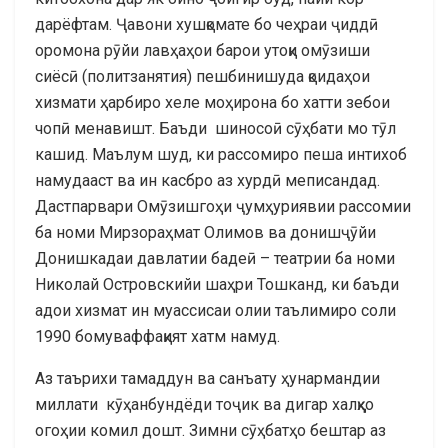
дарёфтам. Ҷавони хушқомате бо чеҳраи ҷиддӣ
оромона рӯйи лавҳаҳои барои утоқи омӯзиши
сиёсӣ (политзанятия) пешбинишуда қоидаҳои
хизмати ҳарбиро хеле моҳирона бо хатти зебои
чопӣ менавишт. Баъди шиносоӣ сӯҳбати мо тӯл
кашид. Маълум шуд, ки рассомиро пеша интихоб
намудааст ва ин касбро аз хурдӣ меписандад.
Дастпарвари Омӯзишгоҳи ҷумҳуриявии рассомии
ба номи Мирзораҳмат Олимов ва донишҷӯйи
Донишкадаи давлатии бадеӣ – театрии ба номи
Николай Островскийи шаҳри Тошканд, ки баъди
адои хизмат ин муассисаи олии таълимиро соли
1990 бомуваффақият хатм намуд.
Аз таърихи тамаддун ва санъату ҳунармандии
миллати кӯҳанбундёди тоҷик ва дигар халқҳо
огоҳии комил дошт. Зимни сӯҳбатҳо бештар аз