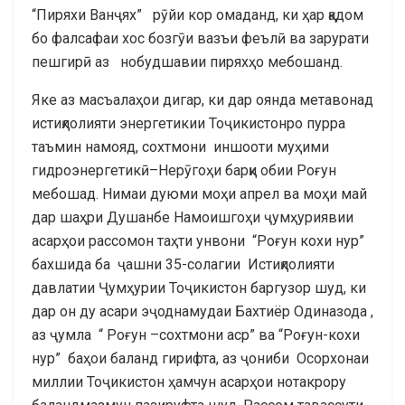
“Пиряхи Ванҷях” рӯйи кор омаданд, ки ҳар қадом
бо фалсафаи хос бозгӯи вазъи феълӣ ва зарурати
пешгирӣ аз нобудшавии пиряхҳо мебошанд.
Яке аз масъалаҳои дигар, ки дар оянда метавонад
истиқлолияти энергетикии Тоҷикистонро пурра
таъмин намояд, сохтмони иншооти муҳими
гидроэнергетикӣ–Нерӯгоҳи барқи обии Роғун
мебошад. Нимаи дуюми моҳи апрел ва моҳи май
дар шаҳри Душанбе Намоишгоҳи ҷумҳуриявии
асарҳои рассомон таҳти унвони “Роғун кохи нур”
бахшида ба ҷашни 35-солагии Истиқлолияти
давлатии Ҷумҳурии Тоҷикистон баргузор шуд, ки
дар он ду асари эҷоднамудаи Бахтиёр Одиназода ,
аз ҷумла “ Роғун –сохтмони аср” ва “Роғун-кохи
нур” баҳои баланд гирифта, аз ҷониби Осорхонаи
миллии Тоҷикистон ҳамчун асарҳои нотакрору