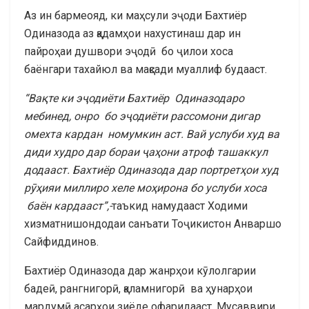
Аз ин бармеояд, ки маҳсули эҷоди Бахтиёр
Одиназода аз қадамҳои нахустинаш дар ин
пайроҳаи душвори эҷодӣ бо ҷилои хоса
баёнгари тахайюл ва мақсади муаллиф будааст.
“Вақте ки эҷодиёти Бахтиёр Одиназодаро
мебинед, онро бо эҷодиёти рассомони дигар
омехта кардан номумкин аст. Вай услуби худ ва
диди худро дар бораи ҷаҳони атроф ташаккул
додааст. Бахтиёр Одиназода дар портретҳои худ
рӯҳияи миллиро хеле моҳирона бо услуби хоса
баён кардааст”,-
таъкид намудааст Ходими
хизматнишондодаи санъати Тоҷикистон Анваршо
Сайфиддинов.
Бахтиёр Одиназода дар жанрҳои кӯлолгарии
бадеӣ, рангнигорӣ, қаламнигорӣ ва ҳунарҳои
мардумӣ асарҳои зиёде офаридааст. Мусаввири