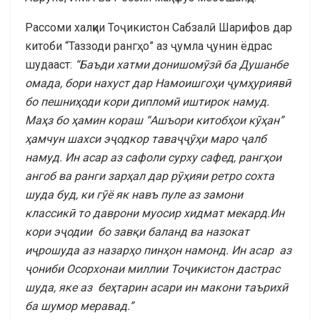
Рассоми халқии Тоҷикистон Сабзалӣ Шарифов дар
китоби “Таззоди рангҳо” аз ҷумла ҷунин ёдрас
шудааст:
“Баъди хатми донишомӯзӣ ба Душанбе
омада, бори нахуст дар Намоишгоҳи ҷумҳуриявӣ
бо пешниҳоди кори дипломӣ иштирок намуд.
Маҳз бо ҳамин кораш “Ашъори китобҳои кӯҳан”
ҳамчун шахси эҷодкор таваҷҷӯҳи маро ҷалб
намуд. Ин асар аз сафоли сурху сафед, рангҳои
ангоб ва ранги зарҳал дар рӯҳияи ретро сохта
шуда буд, ки гӯё як навъ пуле аз замони
классикӣ то даврони муосир хидмат мекард.Ин
кори эҷодии бо завқи баланд ва назокат
иҷрошуда аз назарҳо пинҳон намонд. Ин асар аз
ҷониби Осорхонаи миллии Тоҷикистон дастрас
шуда, яке аз беҳтарин асари ин макони таърихӣ
ба шумор меравад.”