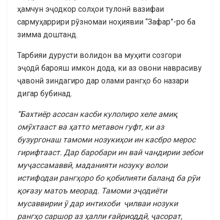
ҳамчун эҷодкор солҳои тулонӣ вазифаи
сармуҳаррири рӯзномаи ноҳиявии “Зафар”-ро ба
зимма доштанд.
Тарбияи дурусти волидон ва муҳити созгори
эҷодӣ барояш имкон дода, ки аз овони наврасиву
ҷавонӣ зиндагиро дар олами рангҳо бо назари
дигар бубинад.
“
Бахтиёр асосан касби кулолиро хеле амиқ
омӯхтааст ва ҳатто метавон гуфт, ки аз
бузургонаш тамоми нозукиҳои ин касбро мерос
гирифтааст. Дар баробари ин вай чандирии зебои
муҷассамаввӣ, маданияти нозуку волои
истифодаи рангҳоро бо қобилияти баланд ба рӯи
қоғазу матоъ меорад. Тамоми эҷодиёти
мусаввирии ӯ дар интихоби ҷилваи нозуки
рангҳо саршор аз ҳалли ғайриоддӣ, ҷасорат,