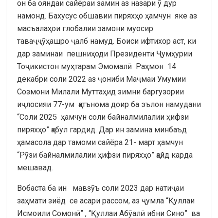
он ба ояндаи сайёраи замин аз назари ӯ дур
намонд. Бахусус обшавии пиряхҳо ҳамчун яке аз
масъалаҳои глобалии замони муосир
таваҷҷӯҳашро ҷалб намуд. Боиси ифтихор аст, ки
дар заминаи пешниҳоди Президенти Ҷумҳурии
Тоҷикистон муҳтарам Эмомалӣ Раҳмон 14
декабри соли 2022 аз ҷониби Маҷмаи Умумии
Созмони Милали Муттаҳид зимни баргузории
иҷлосияи 77-ум қатънома доир ба эълон намудани
“Соли 2025 ҳамчун соли байналмилалии ҳифзи
пиряхҳо” қабул гардид. Дар ин замина минбаъд
ҳамасола дар тамоми сайёра 21- март ҳамчун
“Рӯзи байналмилалии ҳифзи пиряхҳо” қайд карда
мешавад.
Вобаста ба ин мавзӯъ соли 2023 дар натиҷаи
заҳмати зиёд се асари рассом, аз ҷумла “Қуллаи
Исмоили Сомонӣ” , “Қуллаи Абӯалӣ ибни Сино” ва