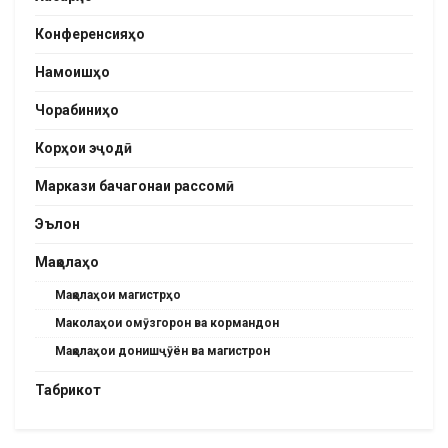
Конференсияҳо
Намоишҳо
Чорабиниҳо
Корҳои эҷодӣ
Маркази бачагонаи рассомӣ
Эълон
Мақолаҳо
Мақолаҳои магистрҳо
Маколаҳои омӯзгорон ва кормандон
Мақолаҳои донишҷӯён ва магистрон
Табрикот