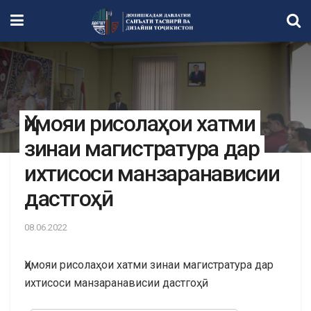
Ҳимояи рисолаҳои хатми
зинаи магистратура дар
ихтисоси манзаранависии
дастгоҳӣ
08.06.2022
Ҳимояи рисолаҳои хатми зинаи магистратура дар
ихтисоси манзаранависии дастгоҳӣ