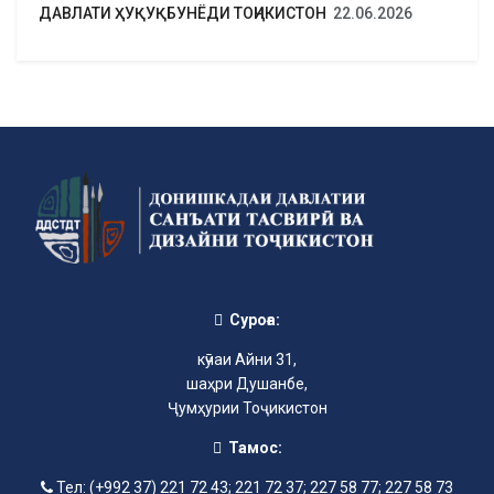
ДАВЛАТИ ҲУҚУҚБУНЁДИ ТОҶИКИСТОН
22.06.2026
Суроға:
кӯчаи Айни 31,
шаҳри Душанбе,
Ҷумҳурии Тоҷикистон
Тамос:
Тел: (+992 37) 221 72 43; 221 72 37; 227 58 77; 227 58 73