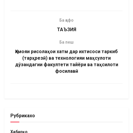
Ба қафо
ТАЪЗИЯ
Ба пеш
Ҳимояи рисолаҳои хатм дар ихтисоси таркиб
(тарҳрезӣ) ва технологияи маҳсулоти
дӯзандагии факултети тайёри ва таҳсилоти
фосилавӣ
Рубрикахо
Хабарҳо