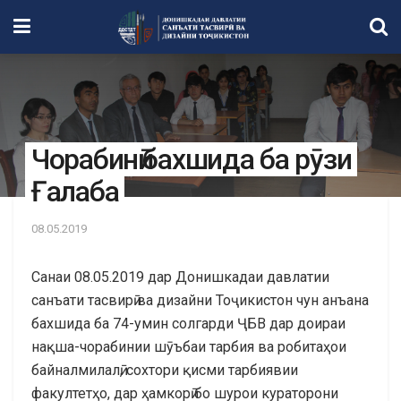
Чорабинӣ бахшида ба рӯзи
Ғалаба
08.05.2019
Санаи 08.05.2019 дар Донишкадаи давлатии
санъати тасвирӣ ва дизайни Тоҷикистон чун анъана
бахшида ба 74-умин солгарди ҶБВ дар доираи
нақша-чорабинии шӯъбаи тарбия ва робитаҳои
байналмилалӣ, сохтори қисми тарбиявии
факултетҳо, дар ҳамкорӣ бо шурои кураторони