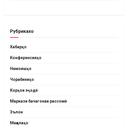
Рубрикахо
Хабарҳо
Конференсияҳо
Намоишҳо
Чорабиниҳо
Корҳои эҷодӣ
Маркази бачагонаи рассомӣ
Эълон
Мақолаҳо