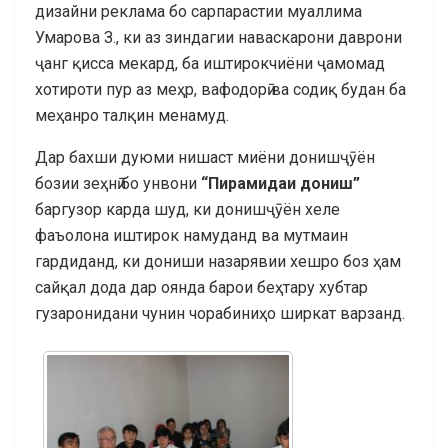
дизайни реклама бо сарпарастии муаллима
Умарова З., ки аз зиндагии наваскарони даврони
ҷанг қисса мекард, ба иштирокчиёни ҷамомад
хотироти пур аз меҳр, вафодорӣ ва содиқ будан ба
меҳанро талқин менамуд.
Дар бахши дуюми нишаст миёни донишҷӯён
бозии зеҳнӣ бо унвони
“Пирамидаи дониш”
баргузор карда шуд, ки донишҷӯён хеле
фаъолона иштирок намуданд ва мутмаин
гардиданд, ки дониши назарявии хешро боз ҳам
сайқал дода дар оянда барои беҳтару хубтар
гузаронидани чунин чорабиниҳо ширкат варзанд.