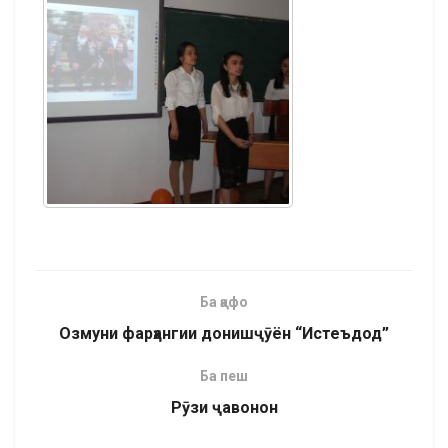
Ба қафо
Озмуни фарҳангии донишҷӯён “Истеъдод”
Ба пеш
Рӯзи ҷавонон