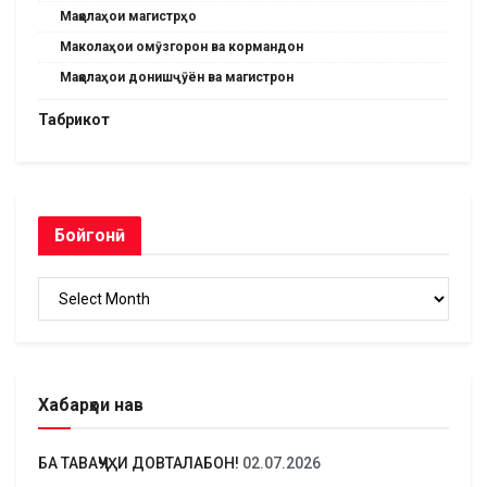
Мақолаҳои магистрҳо
Маколаҳои омӯзгорон ва кормандон
Мақолаҳои донишҷӯён ва магистрон
Табрикот
Бойгонӣ
Бойгонӣ
Хабарҳои нав
БА ТАВАҶҶУҲИ ДОВТАЛАБОН!
02.07.2026