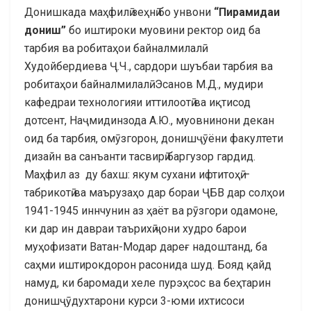
Донишкада маҳфилӣ зеҳнӣ бо унвони
“Пирамидаи
дониш”
бо иштироки муовини ректор оид ба
тарбия ва робитаҳои байналмилалӣ
Худойбердиева Ҷ.Ч., сардори шуъбаи тарбия ва
робитаҳои байналмилалӣ Эсанов М.Д., мудири
кафедраи технологияи иттилоотӣ ва иқтисод
дотсент, Наҷмидинзода А.Ю., муовнинони декан
оид ба тарбия, омӯзгорон, донишҷӯёни факултети
дизайн ва санъанти тасвирӣ баргузор гардид.
Маҳфил аз ду бахш: якум сухани ифтитоҳӣ –
табрикотӣ ва маърузаҳо дар бораи ҶБВ дар солҳои
1941-1945 иннчунин аз ҳаёт ва рӯзгори одамоне,
ки дар ин давраи таърихӣ ҷони худро барои
муҳофизати Ватан-Модар дареғ надоштанд, ба
саҳми иштирокдорон расонида шуд. Бояд қайд
намуд, ки баромади хеле пурэҳсос ва беҳтарин
донишҷӯдухтарони курси 3-юми ихтисоси