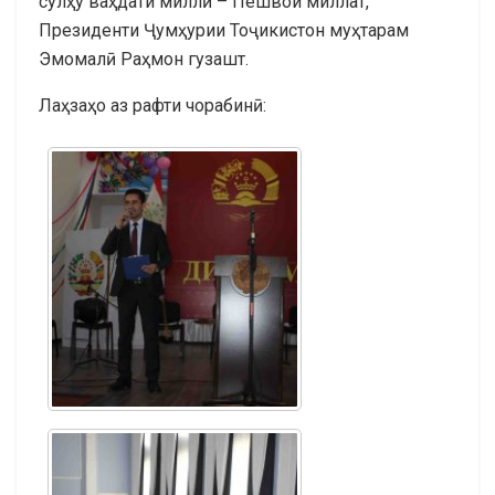
сулҳу ваҳдати миллӣ – Пешвои миллат,
Президенти Ҷумҳурии Тоҷикистон муҳтарам
Эмомалӣ Раҳмон гузашт.
Лаҳзаҳо аз рафти чорабинӣ: