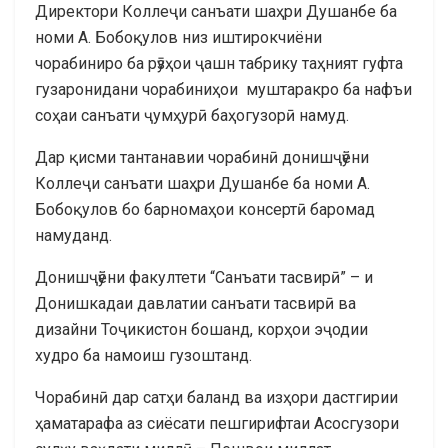
Директори Коллеҷи санъати шаҳри Душанбе ба
номи А. Бобоқулов низ иштирокчиёни
чорабиниро ба рӯзҳои ҷашн табрику таҳният гуфта
гузаронидани чорабиниҳои муштаракро ба нафъи
соҳаи санъати ҷумҳурӣ баҳогузорӣ намуд.
Дар қисми тантанавии чорабинӣ донишҷӯёни
Коллеҷи санъати шаҳри Душанбе ба номи А.
Бобоқулов бо барномаҳои консертӣ баромад
намуданд.
Донишҷӯёни факултети “Санъати тасвирӣ” – и
Донишкадаи давлатии санъати тасвирӣ ва
дизайни Тоҷикистон бошанд, корҳои эҷодии
худро ба намоиш гузоштанд.
Чорабинӣ дар сатҳи баланд ва изҳори дастгирии
ҳаматарафа аз сиёсати пешгирифтаи Асосгузори