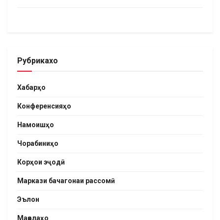
Рубрикахо
Хабарҳо
Конференсияҳо
Намоишҳо
Чорабиниҳо
Корҳои эҷодӣ
Маркази бачагонаи рассомӣ
Эълон
Мақолаҳо