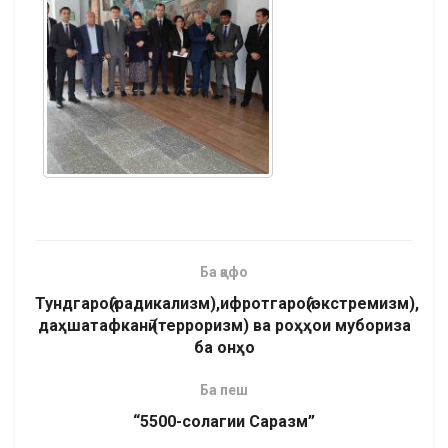
Ба қафо
Тундгароӣ(радикализм),ифротгароӣ(экстремизм),
даҳшатафканӣ (терроризм) ва роҳҳои мубориза
ба онҳо
Ба пеш
“5500-солагии Саразм”