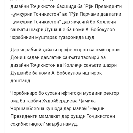
дизайни Тоҷикистон бахшида ба “Рӯзи Президенти
Ҷумҳурии Тоҷикистон” ва “Рӯзи Парчами давлатии
Ҷумҳурии Тоҷикистон” дар якҷоягӣ бо Коллеҷи
санъати шаҳри Душанбе ба номи А. Бобоқулов
чорабинии муштарак гузаронида шуд.
Дар чорабинӣ ҳайати профессорон ва омӯзгорони
Донишкадаи давлатии санъати тасвирӣ ва
дизайни Тоҷикистон ва Коллеҷи санъати шаҳри
Душанбе ба номи А. Бобоқулов иштирок
доштанд.
Чорабиниро бо сухани ифтитоҳи муовини ректор
оид ба тарбия Худойбердиева Ҷамила
Чоршанбеевна кушода дар мавзӯи “Нақши
Президенти мамлакат дар рушди Тоҷикистони
соҳибистиқлол”маърӯза намуд.