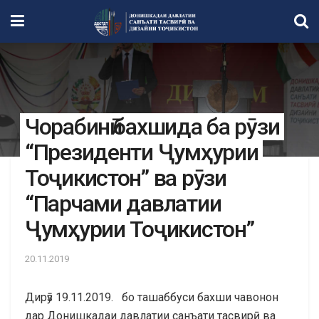
Чорабинӣ бахшида ба рӯзи
“Президенти Ҷумҳурии
Тоҷикистон” ва рӯзи
“Парчами давлатии
Ҷумҳурии Тоҷикистон”
20.11.2019
Дирӯз 19.11.2019. бо ташаббуси бахши чавонон
дар Донишкадаи давлатии санъати тасвирӣ ва