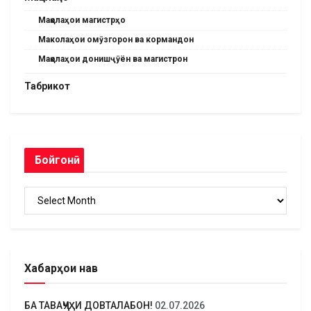
Мақолаҳои магистрҳо
Маколаҳои омӯзгорон ва кормандон
Мақолаҳои донишҷӯён ва магистрон
Табрикот
Бойгонӣ
Бойгонӣ
Хабарҳои нав
БА ТАВАҶҶУҲИ ДОВТАЛАБОН!
02.07.2026