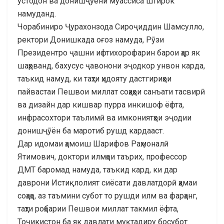
устодон ва донишҷӯёни муассиса штирок
намуданд.
Чорабиниро Ҷурахонзода Сироҷиддин Шамсулло,
ректори Донишкада оғоз намуда, Рӯзи
Президентро ҷашни ифтихорофарин барои ҳар як
шаҳрванд, бахусус ҷавонони эҷодкор унвон карда,
таъкид намуд, ки таҳти ҳидояту дастгириҳои
пайвастаи Пешвои миллат соҳаҳои санъати тасвирӣ
ва дизайн дар кишвар пурра инкишоф ёфта,
инфрасохтори таълимӣ ва имкониятҳои эҷодии
донишҷӯён ба маротиб рушд кардааст.
Дар идомаи ҳамоиш Шарифов Раҳмоналӣ
Ятимович, доктори илмҳои таърих, профессор
ДМТ баромад намуда, таъкид кард, ки дар
даврони Истиқлолият сиёсати давлатдорӣ ҳамаи
соҳаҳо, аз таъмини субот то рушди илм ва фарҳанг,
таҳти роҳбарии Пешвои миллат такмил ёфта,
Тоҷикистон ба як давлати муқтадиру босубот