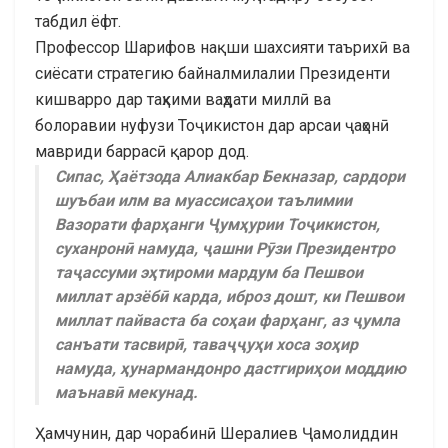
табдил ёфт.
Профессор Шарифов нақши шахсияти таърихӣ ва
сиёсати стратегию байналмилалии Президенти
кишварро дар таҳкими ваҳдати миллӣ ва
болоравии нуфузи Тоҷикистон дар арсаи ҷаҳонӣ
мавриди баррасӣ қарор дод.
Сипас, Ҳаётзода Алиакбар Бекназар, сардори
шуъбаи илм ва муассисаҳои таълимии
Вазорати фарҳанги Ҷумҳурии Тоҷикистон,
суханронӣ намуда, ҷашни Рӯзи Президентро
таҷассуми эҳтироми мардум ба Пешвои
миллат арзёбӣ карда, иброз дошт, ки Пешвои
миллат пайваста ба соҳаи фарҳанг, аз ҷумла
санъати тасвирӣ, таваҷҷуҳи хоса зоҳир
намуда, ҳунармандонро дастгириҳои моддию
маънавӣ мекунад.
Ҳамчунин, дар чорабинӣ Шералиев Ҷамолиддин