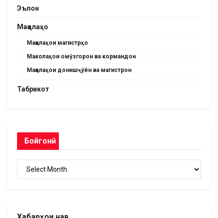
Эълон
Мақолаҳо
Мақолаҳои магистрҳо
Маколаҳои омӯзгорон ва кормандон
Мақолаҳои донишҷӯён ва магистрон
Табрикот
Бойгонӣ
Бойгонӣ
Хабарҳои нав