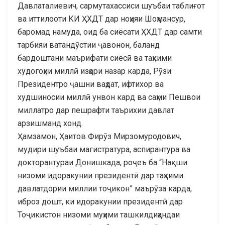
Давлаталиевич, сармутахассиси шуъбаи таблиғот
ва иттилооти КИ ҲХДТ дар ноҳияи Шоҳмансур,
баромад намуда, оид ба сиёсати ҲХДТ дар самти
тарбияи ватандӯстии ҷавонон, баланд
бардоштани маърифати сиёсӣ ва таҳкими
худогоҳии миллӣ изҳори назар карда, Рӯзи
Президентро ҷашни ваҳдат, ифтихор ва
худшиносии миллӣ унвон кард ва саҳми Пешвои
миллатро дар пешрафти таърихии давлат
арзишманд хонд.
Ҳамзамон, Ҳаитов Фирӯз Мирзомуродович,
мудири шуъбаи магистратура, аспирантура ва
докторантураи Донишкада, роҷеъ ба “Нақши
низоми идоракунии президентӣ дар таҳкими
давлатдории миллии тоҷикон” маърӯза карда,
иброз дошт, ки идоракунии президентӣ дар
Тоҷикистон низоми муҳими ташкилдиҳандаи