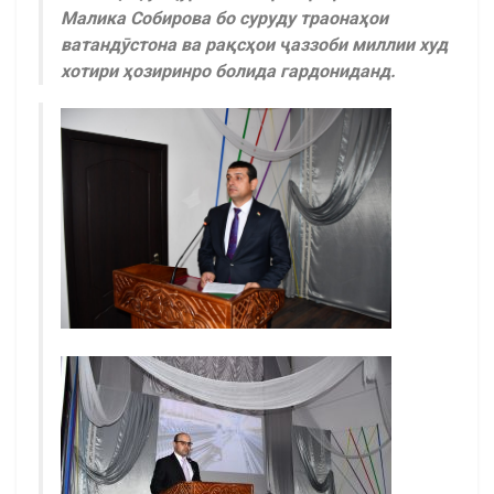
Малика Собирова бо суруду траонаҳои
ватандӯстона ва рақсҳои ҷаззоби миллии худ
хотири ҳозиринро болида гардониданд.