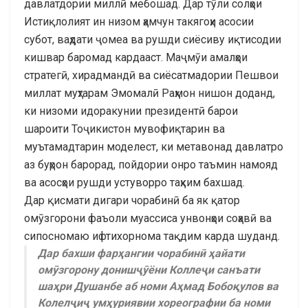
давлатдории миллӣ мебошад. Дар тӯли солҳои
Истиқлолият ин низом ҳамчун такягоҳи асосии
субот, ваҳдати ҷомеа ва рушди сиёсиву иқтисодии
кишвар баромад кардааст. Маҷмӯи амалҳои
стратегӣ, хирадмандӣ ва сиёсатмадории Пешвои
миллат муҳтарам Эмомалӣ Раҳмон нишон доданд,
ки низоми идоракунии президентӣ барои
шароити Тоҷикистон мувофиқтарин ва
муътамадтарин моделест, ки метавонад давлатро
аз буҳрон барорад, пойдории онро таъмин намояд
ва асосҳои рушди устуворро таҳким бахшад.
Дар қисмати дигари чорабинӣ ба як қатор
омӯзгорони фаъоли муассиса унвонҳои соҳавӣ ва
сипосномаю ифтихорнома тақдим карда шуданд.
Дар бахши фарҳангии чорабинӣ ҳайати
омӯзгорону донишҷӯёни Коллеҷи санъати
шаҳри Душанбе аб номи Аҳмад Бобоқулов ва
Колелҷиҷ умҳуриявии хореографии ба номи