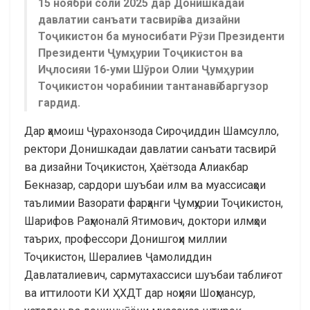
15 ноябри соли 2025 дар Донишкадаи
давлатии санъати тасвирӣ ва дизайни
Тоҷикистон ба муносибати Рӯзи Президенти
Президенти Ҷумҳурии Тоҷикистон ва
Иҷлосияи 16-уми Шӯрои Олии Ҷумҳурии
Тоҷикистон чорабинии тантанавӣ баргузор
гардид.
Дар ҳамоиш Ҷурахонзода Сироҷиддин Шамсулло,
ректори Донишкадаи давлатии санъати тасвирӣ
ва дизайни Тоҷикистон, Ҳаётзода Алиакбар
Бекназар, сардори шуъбаи илм ва муассисаҳои
таълимии Вазорати фарҳанги Ҷумҳурии Тоҷикистон,
Шарифов Раҳмоналӣ Ятимович, доктори илмҳои
таърих, профессори Донишгоҳи миллии
Тоҷикистон, Шералиев Ҷамолиддин
Давлаталиевич, сармутахассиси шуъбаи таблиғот
ва иттилооти КИ ҲХДТ дар ноҳияи Шоҳмансур,