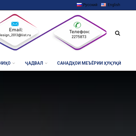
Русский
English
НИҲО
ҶАДВАЛ
САНАДҲОИ МЕЪЁРИИ ҲУҚУҚӢ