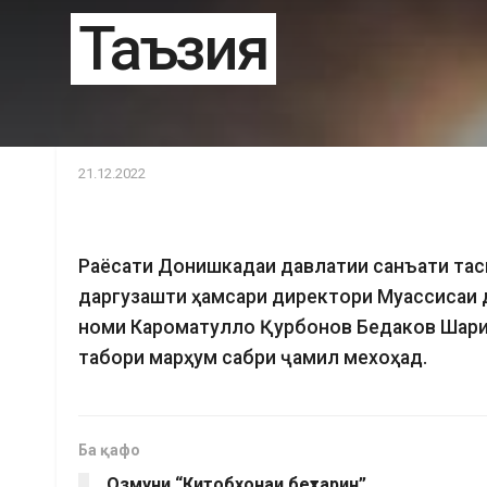
Таъзия
21.12.2022
Раёсати Донишкадаи давлатии санъати тасв
даргузашти ҳамсари директори Муассисаи 
номи Кароматулло Қурбонов Бедаков Шариф
табори марҳум сабри ҷамил мехоҳад.
Ба қафо
Озмуни “Китобхонаи беҳтарин”