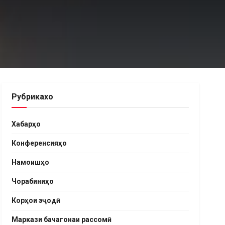
Рубрикахо
Хабарҳо
Конференсияҳо
Намоишҳо
Чорабиниҳо
Корҳои эҷодӣ
Маркази бачагонаи рассомӣ