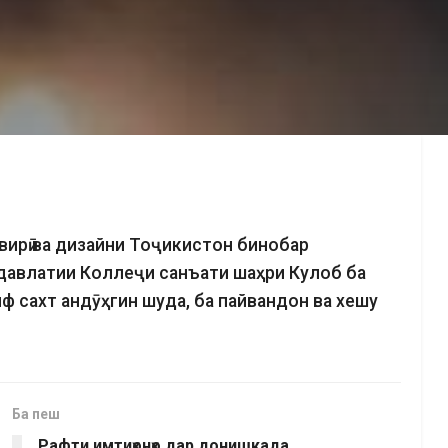
ирӣ ва дизайни Тоҷикистон бинобар
давлатии Коллеҷи санъати шаҳри Кулоб ба
 сахт андӯҳгин шуда, ба пайвандон ва хешу
Ба пеш
Рафти имтиҳонҳо дар донишкада