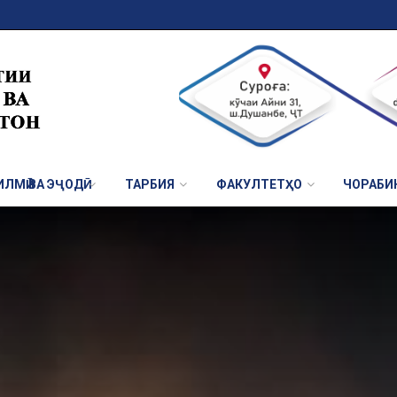
ЛМӢ ВА ЭҶОДӢ
ТАРБИЯ
ФАКУЛТЕТҲО
ЧОРАБИ