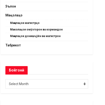
Эълон
Мақолаҳо
Мақолаҳои магистрҳо
Маколаҳои омӯзгорон ва кормандон
Мақолаҳои донишҷӯён ва магистрон
Табрикот
Бойгонӣ
Бойгонӣ
Select Month