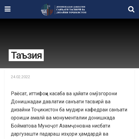
Таъзия
24.02.2022
Раёсат, иттифоқи касаба ва ҳайати омӯзгорони
Донишкадаи давлатии санъати тасвирӣ ва
дизайни Тоҷикистон ба мудири кафедраи санъати
ороиши амалӣ ва монументалии донишкада
Бойматова Муноҷот Азамҷоновна нисбати
даргузашти падараш изҳори ҳамдардӣ ва