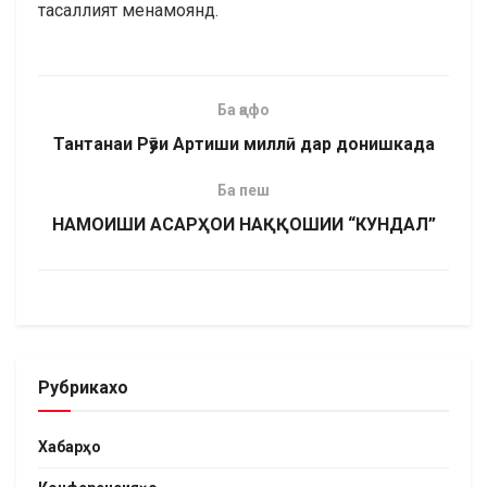
тасаллият менамоянд.
Ба қафо
Тантанаи Рӯзи Артиши миллӣ дар донишкада
Ба пеш
НАМОИШИ АСАРҲОИ НАҚҚОШИИ “КУНДАЛ”
Рубрикахо
Хабарҳо