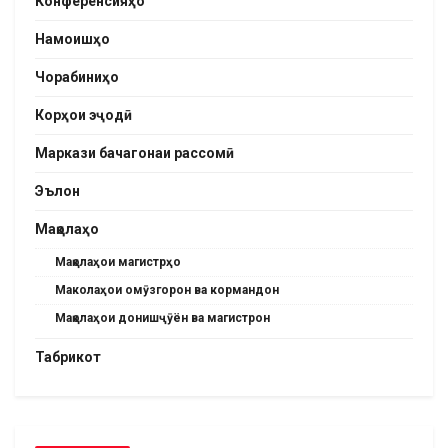
Конференсияҳо
Намоишҳо
Чорабиниҳо
Корҳои эҷодӣ
Маркази бачагонаи рассомӣ
Эълон
Мақолаҳо
Мақолаҳои магистрҳо
Маколаҳои омӯзгорон ва кормандон
Мақолаҳои донишҷӯён ва магистрон
Табрикот