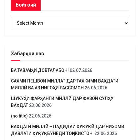
Бойгонӣ
Бойгонӣ
Хабарҳои нав
БА ТАВАҶҶУҲИ ДОВТАЛАБОН!
02.07.2026
САҲМИ ПЕШВОИ МИЛЛАТ ДАР ТАҲКИМИ ВАҲДАТИ
МИЛЛӢ ВА АЗ НИГОҲИ РАССОМОН
26.06.2026
ШУКУҲИ ФАРҲАНГИ МИЛЛӢ ДАР ФАЗОИ СУЛҲУ
ВАҲДАТ
23.06.2026
(no title)
22.06.2026
ВАҲДАТИ МИЛЛӢ – ПАДИДАИ ҲУҚУҚӢ ДАР НИЗОМИ
ДАВЛАТИ ҲУҚУҚБУНЁДИ ТОҶИКИСТОН
22.06.2026