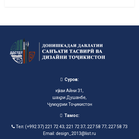
Суроға:
кӯчаи Айни 31,
шаҳри Душанбе,
Ҷумҳурии Тоҷикистон
Тамос:
Тел: (+992 37) 221 72 43; 221 72 37; 227 58 77; 227 58 73
Email: design_2013@list.ru