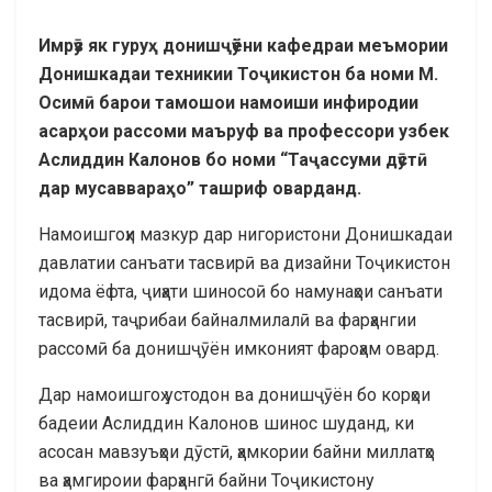
Имрӯз як гуруҳ донишҷӯёни кафедраи меъмории
Донишкадаи техникии Тоҷикистон ба номи М.
Осимӣ барои тамошои намоиши инфиродии
асарҳои рассоми маъруф ва профессори узбек
Аслиддин Калонов бо номи “Таҷассуми дӯстӣ
дар мусаввараҳо” ташриф оварданд.
Намоишгоҳи мазкур дар нигористони Донишкадаи
давлатии санъати тасвирӣ ва дизайни Тоҷикистон
идома ёфта, ҷиҳати шиносоӣ бо намунаҳои санъати
тасвирӣ, таҷрибаи байналмилалӣ ва фарҳангии
рассомӣ ба донишҷӯён имконият фароҳам овард.
Дар намоишгоҳ устодон ва донишҷӯён бо корҳои
бадеии Аслиддин Калонов шинос шуданд, ки
асосан мавзуъҳои дӯстӣ, ҳамкории байни миллатҳо
ва ҳамгироии фарҳангӣ байни Тоҷикистону