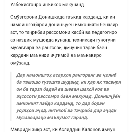
Узбекистонро инъикос мекунанд.
Омӯзгорони Донишкада таъкид карданд, ки ин
намоишгоҳ барои донишҷӯён имконияти беназир
аст, то таҷрибаи рассомони касбӣ ва педагогиро
аз наздик мушоҳида кунанд, техникаҳои гуногуни
мусаввара ва рангсозӣ, ҳамчунин тарзи баён
кардани маъниҳои иҷтимоӣ ва маънавиро
омӯзанд.
Дар намоишгоҳ асарҳои рангоранг ва ҷолиб
ба тамошо гузошта шуданд, ки ҳар як тасвири
он ба тарзи бадеӣ ва шеваи шахсӣ ғоя ва
эҳсосоти рассомро баён мекунад. Донишҷӯён
имконият пайдо карданд, то дар бораи
усулҳои эҷод, интихоб ва таҷриба дар эҷоди
мусаввараҳо маълумот гиранд.
Мавриди зикр аст, ки Аслиддин Калонов ҳамчун