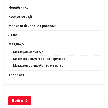
Чорабиниҳо
Корҳои эҷодӣ
Маркази бачагонаи рассомӣ
Эълон
Мақолаҳо
Мақолаҳои магистрҳо
Маколаҳои омӯзгорон ва кормандон
Мақолаҳои донишҷӯён ва магистрон
Табрикот
Бойгонӣ