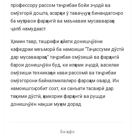
профессору рассом таҷрибаи бойи эҷодӣ ва
омӯзгорӣ дошта, асарҳои ӯ таваҷҷуҳи бинандагонро
ба муҳтавои фарҳангӣ ва маънавии мусаввараҳо
ҷалб намудааст.
Ҳамин тавр, ташрифи ҳайати донишҷӯёни
кафедраи меъморӣ ба намоиши “Таҷассуми дӯстӣ
дар мусаввараҳо” таҷрибаи омӯзишӣ ва фарҳангӣ
барои донишҷӯён буд, ки илҳоми эҷодӣ, василаи
омӯзиши техникаҳои нави рассомӣ ва таҷрибаи
омӯзгорони байналмилалиро фароҳам овард. Ин
намоишгоҳ собит сохт, ки санъати тасвирӣ дар
таҳкими дӯстӣ, ҳамкории фарҳангӣ ва рушди
донишҷӯён нақши муҳим дорад.
Ба қафо