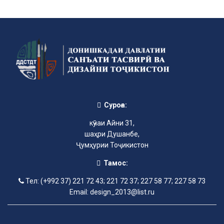
Суроға:
кӯчаи Айни 31,
шаҳри Душанбе,
Ҷумҳурии Тоҷикистон
Тамос:
Тел: (+992 37) 221 72 43; 221 72 37; 227 58 77; 227 58 73
Email: design_2013@list.ru