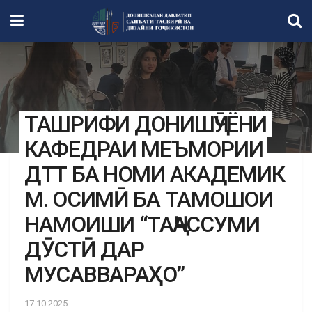
ТАШРИФИ ДОНИШҶӮЁНИ
КАФЕДРАИ МЕЪМОРИИ
ДТТ БА НОМИ АКАДЕМИК
М. ОСИМӢ БА ТАМОШОИ
НАМОИШИ “ТАҶАССУМИ
ДӮСТӢ ДАР
МУСАВВАРАҲО”
17.10.2025