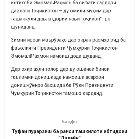
интихоби Эмомалӣ Раҳмон ба сифати сардори
давлати Тоҷикистон – ду омили муҳим дар
ташаккули давлатдории нави тоҷикон”- ро
шуниданд.
Зимни ироаи маърӯзаҳо дар экран расмҳо оид ба
фаъолияти Президенти Ҷумҳурии Тоҷикистон
Эмомалӣ Раҳмон намоиш дода шуданд.
Дар охир аҳли толор дар ду ошёнаи бинои
таълимии донишкада намоиши асарҳои
донишҷӯёнро бахшида ба Рӯзи Президенти
Ҷумҳурии Тоҷикистон тамошо карданд.
Ба қафо
Туҳфаи пурарзиш ба раиси ташкилоти ибтидоии
“Дизайн”