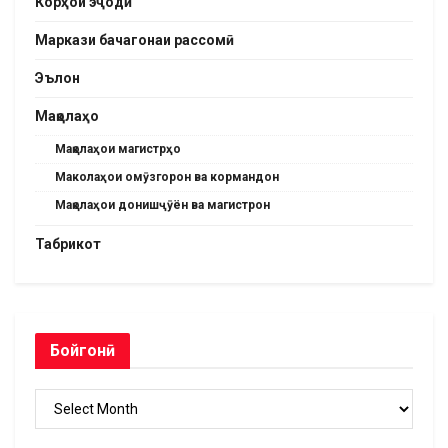
Корҳои эҷодӣ
Маркази бачагонаи рассомӣ
Эълон
Мақолаҳо
Мақолаҳои магистрҳо
Маколаҳои омӯзгорон ва кормандон
Мақолаҳои донишҷӯён ва магистрон
Табрикот
Бойгонӣ
Бойгонӣ