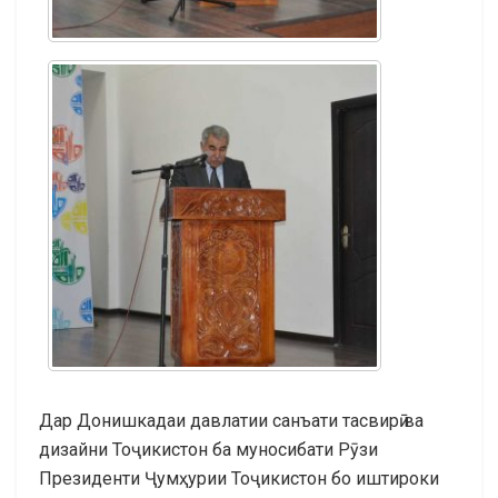
Дар Донишкадаи давлатии санъати тасвирӣ ва
дизайни Тоҷикистон ба муносибати Рӯзи
Президенти Ҷумҳурии Тоҷикистон бо иштироки