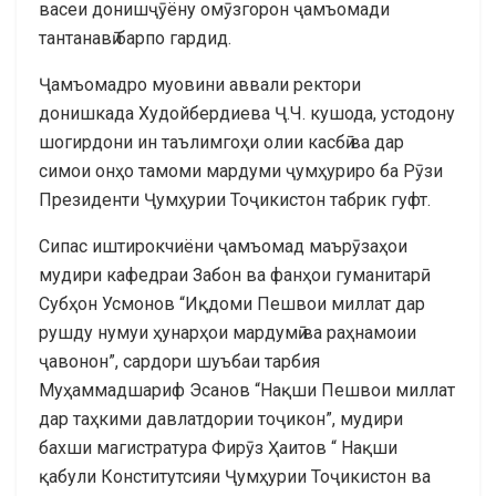
васеи донишҷӯёну омӯзгорон ҷамъомади
тантанавӣ барпо гардид.
Ҷамъомадро муовини аввали ректори
донишкада Худойбердиева Ҷ.Ч. кушода, устодону
шогирдони ин таълимгоҳи олии касбӣ ва дар
симои онҳо тамоми мардуми ҷумҳуриро ба Рӯзи
Президенти Ҷумҳурии Тоҷикистон табрик гуфт.
Сипас иштирокчиёни ҷамъомад маърӯзаҳои
мудири кафедраи Забон ва фанҳои гуманитарӣ
Субҳон Усмонов “Иқдоми Пешвои миллат дар
рушду нумуи ҳунарҳои мардумӣ ва раҳнамоии
ҷавонон”, сардори шуъбаи тарбия
Муҳаммадшариф Эсанов “Нақши Пешвои миллат
дар таҳкими давлатдории тоҷикон”, мудири
бахши магистратура Фирӯз Ҳаитов “ Нақши
қабули Конститутсияи Ҷумҳурии Тоҷикистон ва