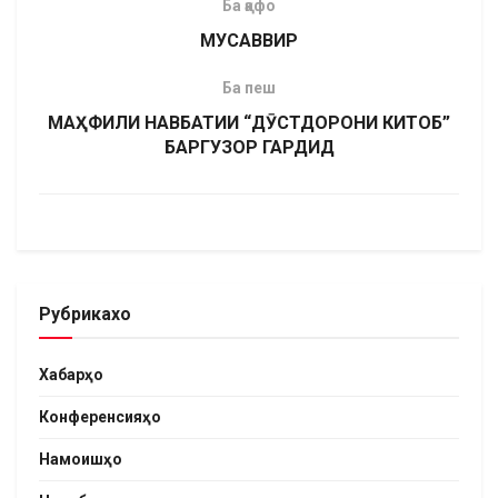
Ба қафо
МУСАВВИР
Ба пеш
МАҲФИЛИ НАВБАТИИ “ДӮСТДОРОНИ КИТОБ”
БАРГУЗОР ГАРДИД
Рубрикахо
Хабарҳо
Конференсияҳо
Намоишҳо