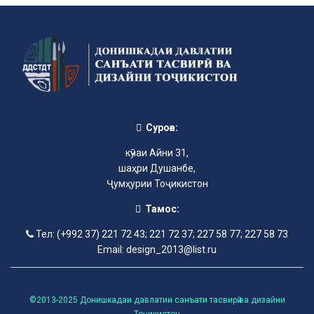
Суроға:
кӯчаи Айни 31,
шаҳри Душанбе,
Ҷумҳурии Тоҷикистон
Тамос:
Тел: (+992 37) 221 72 43; 221 72 37; 227 58 77; 227 58 73
Email: design_2013@list.ru
©2013-2025 Донишкадаи давлатии санъати тасвирӣ ва дизайни