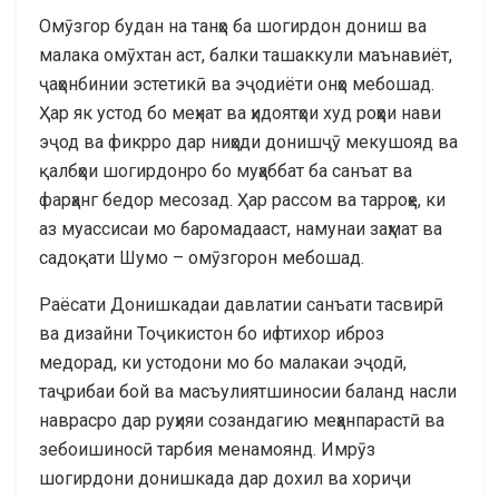
Омӯзгор будан на танҳо ба шогирдон дониш ва
малака омӯхтан аст, балки ташаккули маънавиёт,
ҷаҳонбинии эстетикӣ ва эҷодиёти онҳо мебошад.
Ҳар як устод бо меҳнат ва ҳидоятҳои худ роҳҳои нави
эҷод ва фикрро дар ниҳоди донишҷӯ мекушояд ва
қалбҳои шогирдонро бо муҳаббат ба санъат ва
фарҳанг бедор месозад. Ҳар рассом ва тарроҳе, ки
аз муассисаи мо баромадааст, намунаи заҳмат ва
садоқати Шумо – омӯзгорон мебошад.
Раёсати Донишкадаи давлатии санъати тасвирӣ
ва дизайни Тоҷикистон бо ифтихор иброз
медорад, ки устодони мо бо малакаи эҷодӣ,
таҷрибаи бой ва масъулиятшиносии баланд насли
наврасро дар руҳияи созандагию меҳанпарастӣ ва
зебоишиносӣ тарбия менамоянд. Имрӯз
шогирдони донишкада дар дохил ва хориҷи