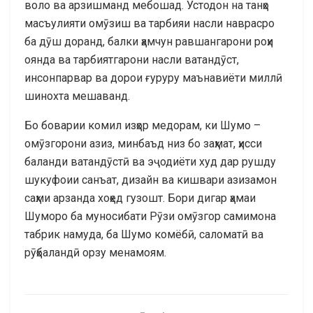
воло ва арзишманд мебошад. Устодон на танҳо
масъулияти омӯзиш ва тарбияи насли наврасро
ба дӯш доранд, балки ҳамчун равшангарони роҳи
оянда ва тарбиятгарони насли ватандӯст,
инсонпарвар ва дорои ғуруру маънавиёти миллӣ
шинохта мешаванд.
Бо боварии комил изҳор медорам, ки Шумо –
омӯзгорони азиз, минбаъд низ бо заҳмат, ҳисси
баланди ватандӯстӣ ва эҷодиёти худ дар рушду
шукуфоии санъат, дизайн ва кишвари азизамон
саҳми арзанда хоҳед гузошт. Бори дигар ҳамаи
Шуморо ба муносибати Рӯзи омӯзгор самимона
табрик намуда, ба Шумо комёбӣ, саломатӣ ва
рӯҳбаландӣ орзу менамоям.