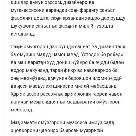
кишвар ҳамчун рассом, дизайнерҳо ва
мутахассисони варзидаи соҳаи фарҳангу санъат
фаъолият дошта, саҳми арзандаи хешро дар рушду
шукуфоии санъат ва фарҳанги миллӣ гузошта
истодаанд.
Саҳми омӯзгорон дар рушди санъат ва дизайн танҳо
ба омӯзиш маҳдуд намешавад. Устодон бо роҳбарӣ
ва машваратҳои худ донишҷӯёнро ба эҷоди бадеӣ
водор мекунанд, тарзи фикр ва навовариро ба
онҳо меомӯзанд, ҳамчунин барояшон илҳоми эҷодӣ
ва ҳисси масъулиятшиносии миллӣ мебахшанд.
Ҳар як асари рассом ва ҳар як лоиҳаи тарроҳи ҷавон
натиҷаи меҳнат, ҳидоят ва машваратии омӯзгорон
мебошад.
Маҳз заҳмати омӯзгорони муассиса имрӯз садҳо
эҷодкорони ҷавонро ба арсаи муаррифӣ