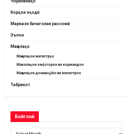
Чорабиниҳо
Корҳои эҷодӣ
Маркази бачагонаи рассомӣ
Эълон
Мақолаҳо
Мақолаҳои магистрҳо
Маколаҳои омӯзгорон ва кормандон
Мақолаҳои донишҷӯён ва магистрон
Табрикот
Бойгонӣ
Бойгонӣ