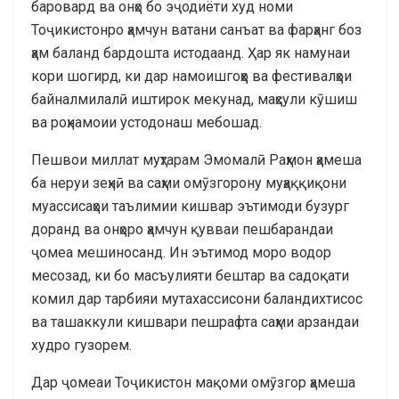
баровард ва онҳо бо эҷодиёти худ номи
Тоҷикистонро ҳамчун ватани санъат ва фарҳанг боз
ҳам баланд бардошта истодаанд. Ҳар як намунаи
кори шогирд, ки дар намоишгоҳҳо ва фестивалҳои
байналмилалӣ иштирок мекунад, маҳсули кӯшиш
ва роҳнамоии устодонаш мебошад.
Пешвои миллат муҳтарам Эмомалӣ Раҳмон ҳамеша
ба неруи зеҳнӣ ва саҳми омӯзгорону муҳаққиқони
муассисаҳои таълимии кишвар эътимоди бузург
доранд ва онҳоро ҳамчун қувваи пешбарандаи
ҷомеа мешиносанд. Ин эътимод моро водор
месозад, ки бо масъулияти бештар ва садоқати
комил дар тарбияи мутахассисони баландихтисос
ва ташаккули кишвари пешрафта саҳми арзандаи
худро гузорем.
Дар ҷомеаи Тоҷикистон мақоми омӯзгор ҳамеша