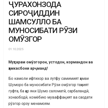
ҶУРАХОНЗОДА
СИРОҶИДДИН
ШАМСУЛЛО БА
МУНОСИБАТИ РӮЗИ
ОМӮЗГОР
01.10.2025
Муҳтарам омӯзгорон, устодон, кормандон ва
ҳамкасбони арҷманд!
Бо камоли ифтихор ва лутфу самимият ҳамаи
Шуморо ба муносибати Рӯзи омӯзгор таҳният
гуфта, ба ҳар яки Шумо саломатӣ, сарбаландӣ,
хонаободӣ, комёбию муваффақият ва саодати
рӯзгор орзу менамоям.