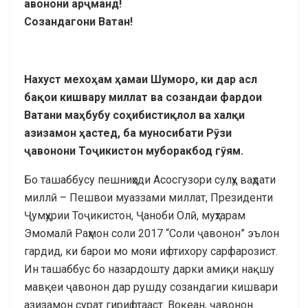
авонони
ар
ҷ
манд
!
Созандагони Ватан!
Нахуст мехо
ҳ
ам
ҳ
амаи
Шуморо
,
ки
дар
асл
ба
қ
ои
кишвару
миллат
ва
созандаи
фардои
Ватани
ма
ҳ
бубу
со
ҳ
ибисти
қ
лол
ва
хал
қ
и
азизамон
ҳ
астед
,
ба
муно
сибати
Р
ӯ
зи
ҷ
авонони
То
ҷ
икистон
муборакбод
г
ӯ
ям
.
Бо ташаббусу пешниҳоди Асосгузори сулҳу ваҳдати
миллӣ – Пешвои муаззами миллат, Президенти
Ҷумҳурии Тоҷикистон, Ҷаноби Олӣ, муҳтарам
Эмомалӣ Раҳмон соли 2017 “Соли ҷавонон” эълон
гардид, ки барои мо мояи ифтихору сарфарозист.
Ин ташаббус бо назардошту дарки амиқи нақшу
мавқеи ҷавонон дар рушду созандагии кишвари
азизамон сурат гирифтааст. Воқеан, ҷавонон