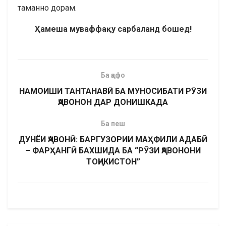
таманно дорам.
Ҳ
амеша
муваффа
қ
у сарбаланд
бошед
!
Ба қафо
НАМОИШИ ТАНТАНАВӢ БА МУНОСИБАТИ РӮЗИ
ҶАВОНОН ДАР ДОНИШКАДА
Ба пеш
ДУНЁИ ҶАВОНӢ: БАРГУЗОРИИ МАҲФИЛИ АДАБӢ
– ФАРҲАНГӢ БАХШИДА БА “РӮЗИ ҶАВОНОНИ
ТОҶИКИСТОН”