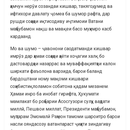
ҳамчун нерӯи созандаи кишвар, такягоҳ, умед ва
ифтихори давлату ҷомеа ба шумор рафта, дар
рушди соҳаҳои иқтисодиву иҷтимоии Ватани
маҳбубамон нақш ва мавқеи басо муҳимро касб
кардаанд.
Мо ва шумо – ҷавонони саодатманди кишвар
имрӯз дар ҳамаи соҳаҳои ҳаёти хоҷагии халқ бо
дастовардҳои назаррас ва муваффақиятҳои калон
ширкати фаъолона варзида, барои баланд
бардоштани ному мақоми кишвари
соҳибистиқлоламон собитона қадам мезанем.
Ҳамаи инро ба инобат гирифта, Ҳукумати
мамлакат бо роҳбарии Асосгузори сулҳу ваҳдати
миллӣ, Пешвои миллат, Президенти маҳбубамон,
муҳтарам Эмомалӣ Раҳмон тамоми шароитро барои
насли ояндасозу ватанпараст ҷиҳати зиндагиву