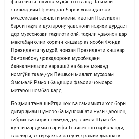
фаъолияти шоиста муҳайё сохтаанд. Таъсиси
стипендияи Президент барои хонандагони
муассисаҳои таҳсилоти миёна, квотаи Президент
барои таҳсили духтарону ҷавонони ноҳияҳои дурдаст
дар муассисаҳои таҳсилоти олӣ, таҳсили ҷавонон дар
мактабҳои олии хориҷи кишвар аз ҳисоби Фонди
Президенти ҷумҳурӣ, ҷоизаи Президенти кишвар
ба ғолибону ҷоизадорони мусобиқаҳои
байналмилалии варзишӣ ва ба ин монанд
номгӯйи таваҷҷуҳи Пешвои миллат, муҳтарам
Эмомалӣ Раҳмон ба қишри фаъоли ҷомеаро
метавон номбар кард.
Бо ҳамин таманниётҳои нек ва самимияти хос бори
дигар ҳамаи шуморо ба муносибати Рӯзи ҷавонон,
табрик ва таҳният намуда, дар симои Шумо ба
кулли мардуми шарифи Тоҷикистон сарбаландӣ,
тансиҳатӣ, хотирҷамъӣ ва сулҳу оромии ҳамешагӣ