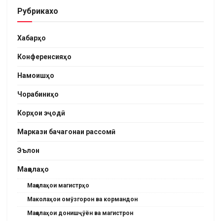
Рубрикахо
Хабарҳо
Конференсияҳо
Намоишҳо
Чорабиниҳо
Корҳои эҷодӣ
Маркази бачагонаи рассомӣ
Эълон
Мақолаҳо
Мақолаҳои магистрҳо
Маколаҳои омӯзгорон ва кормандон
Мақолаҳои донишҷӯён ва магистрон