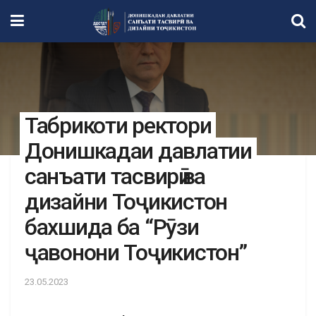
Табрикоти ректори
Донишкадаи давлатии
санъати тасвирӣ ва
дизайни Тоҷикистон
бахшида ба “Рӯзи
ҷавонони Тоҷикистон”
23.05.2023