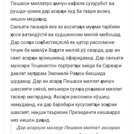
Пешвои миллатро ҳамчун кафили сулҳ, субот ва
рушди ҷомеа дар асарҳои худ ба таври возеҳ
нишон медиҳанд.
Санъати тасвирӣ яке аз воситаҳои муҳими тарбияи
ҳисси ватандӯстӣ ва худшиносии миллӣ мебошад.
Дар солҳои соҳибистиқлолӣ як қатор рассомони
тоҷик ба мавзӯи Ваҳдати миллӣ рӯ оварда, дар ин
самт асарҳои арзишманд офаридаанд. Дар санъати
муосири Тоҷикистон портретҳои зиёде ба Сарвари
давлат муҳтарам Эмомалӣ Раҳмон бахшида
шудаанд. Дар ин асарҳо Пешвои миллат ҳамчун
шахсияти сиёсӣ, меъмори сулҳ ва роҳнамои миллат
тасвир мегарданд. Аксари рассомон кӯшиш
намудаанд, ки дар баробари хусусиятҳои зоҳирии
шахсият, нақши таърихии Президенти кишварро
низ нишон диҳанд.
Дар асарҳои мазкур Пешвои миллат аксаран