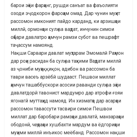
барои эҳёи фарҳанг, рушди санъат ва фаъолияти
озоди эҷодкорон фароҳам омад. Дар чунин муҳит
рассомон имконият пайдо карданд, ки арзишҳои
миллӣ, ормонҳои сулҳ ва ваҳдат, инчунин симои
оҳбари давлатро ҳамчун рамзи субот ва пешрафт
таҷассум намоянд.
Нақши Сарвари давлат муҳтарам Эмомалӣ Раҳмон
дар роҳи расидан ба сулҳ ва таҳкими Ваҳдати миллӣ
аз ҷониби муҳаққиқон, адибон ва рассомон ба
таври васеъ арзёбӣ шудааст. Пешвои миллат
ҳамчун ташаббускори асосии раванди сулҳ ва эҳёи
давлатдорӣ тавонист мардумро дар атрофи ғояи
ягонагӣ муттаҳид намояд. Ин хизматҳо дар асарҳои
рассомон тавассути тасвири симои Пешвои
миллат дар баробари рамзҳои давлатӣ, манзараҳои
ободонӣ, чеҳраҳои хушбахти мардум ва ёдгориҳои
муҳими миллӣ инъикос меёбанд. Рассомон нақши