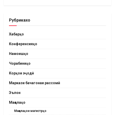
Рубрикахо
Хабарҳо
Конференсияҳо
Намоишҳо
Чорабиниҳо
Корҳои эҷодӣ
Маркази бачагонаи рассомӣ
Эълон
Мақолаҳо
Мақолаҳои магистрҳо