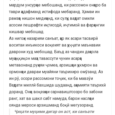
мардум унсурҳое мебошанд, ки рассомон онҳоро ба
таври ҳадафманд истифода мебаранд. Ҳамаи ин
рамзҳо нишон медиҳанд, ки сулҳу ваҳдат омили
асосии пешрафти иқтисодӣ, иҷтимоӣ ва фарҳангии
кишвар мебошад.
Аз нигоҳи назарияи санъат, ҳар як асари тасвирӣ
воситаи инъикоси воқеият ва ҳуҷҷати маънавии
даврони худ мебошад. Баъд аз чандин даҳсола
муҳаққиқон маҳз тавассути чунин асарҳо
метавонанд руҳияи ҷомеа, арзишҳои ҳукмрон ва
ормонҳои давраи муайяни таърихиро омӯзанд. Аз
ин рӯ, осори рассомони тоҷик, ки ба мавзӯи
Ваҳдати миллӣ бахшида шудаанд, аҳамияти таърихӣ
доранд. Онҳо воқеаҳои сарнавиштсозро бо забони
ранг, хат ва шакл сабт намуда, барои наслҳои
оянда мероси арзишманд боқӣ мегузоранд.
Ҷиҳати муҳими дигар он аст, ки санъати