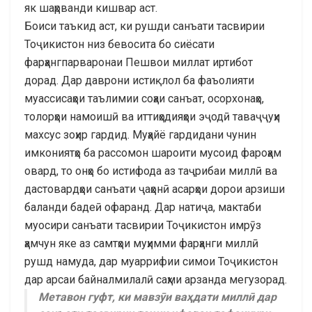
як шаҳрванди кишвар аст.
Боиси таъкид аст, ки рушди санъати тасвирии
Тоҷикистон низ бевосита бо сиёсати
фарҳангпарваронаи Пешвои миллат иртибот
дорад. Дар даврони истиқлол ба фаъолияти
муассисаҳои таълимии соҳаи санъат, осорхонаҳо,
толорҳои намоишӣ ва иттиҳодияҳои эҷодӣ таваҷҷуҳи
махсус зоҳир гардид. Муҳайё гардидани чунин
имкониятҳо ба рассомон шароити мусоид фароҳам
овард, то онҳо бо истифода аз таҷрибаи миллӣ ва
дастовардҳои санъати ҷаҳонӣ асарҳои дорои арзиши
баланди бадеӣ офаранд. Дар натиҷа, мактаби
муосири санъати тасвирии Тоҷикистон имрӯз
ҳамчун яке аз самтҳои муҳимми фарҳанги миллӣ
рушд намуда, дар муаррифии симои Тоҷикистон
дар арсаи байналмилалӣ саҳми арзанда мегузорад.
Метавон гуфт, ки мавзӯи ваҳдати миллӣ дар