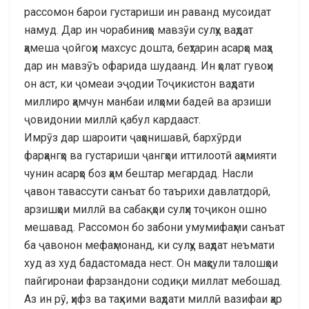
рассомон барои густариши ин раванд мусоидат
намуд. Дар ин чорабиниҳо мавзӯи сулҳу ваҳдат
ҳамеша ҷойгоҳи махсус дошта, беҳтарин асарҳо маҳз
дар ин мавзӯъ офарида шудаанд. Ин ҳолат гувоҳи
он аст, ки ҷомеаи эҷодии Тоҷикистон ваҳдати
миллиро ҳамчун манбаи илҳоми бадеӣ ва арзиши
ҷовидонии миллӣ қабул кардааст.
Имрӯз дар шароити ҷаҳонишавӣ, бархӯрди
фарҳангҳо ва густариши ҷангҳои иттилоотӣ аҳамияти
чунин асарҳо боз ҳам бештар мегардад. Насли
ҷавон тавассути санъат бо таърихи давлатдорӣ,
арзишҳои миллӣ ва сабақҳои сулҳи тоҷикон ошно
мешавад. Рассомон бо забони умумифаҳми санъат
ба ҷавонон мефаҳмонанд, ки сулҳу ваҳдат неъмати
худ аз худ бадастомада нест. Он маҳсули талошҳои
пайгиронаи фарзандони содиқи миллат мебошад.
Аз ин рӯ, ҳифз ва таҳкими ваҳдати миллӣ вазифаи ҳар