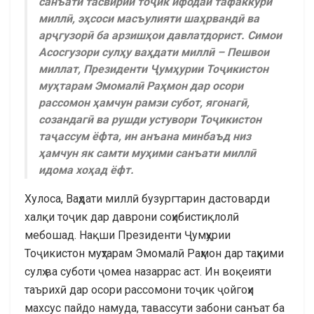
санъати тасвирии тоҷик ифодаи тафаккури
миллӣ, эҳсоси масъулияти шаҳрвандӣ ва
арҷгузорӣ ба арзишҳои давлатдорист. Симои
Асосгузори сулҳу ваҳдати миллӣ – Пешвои
миллат, Президенти Ҷумҳурии Тоҷикистон
муҳтарам Эмомалӣ Раҳмон дар осори
рассомон ҳамчун рамзи субот, ягонагӣ,
созандагӣ ва рушди устувори Тоҷикистон
таҷассум ёфта, ин анъана минбаъд низ
ҳамчун як самти муҳими санъати миллӣ
идома хоҳад ёфт.
Хулоса, Ваҳдати миллӣ бузургтарин дастоварди
халқи тоҷик дар даврони соҳибистиқлолӣ
мебошад. Нақши Президенти Ҷумҳурии
Тоҷикистон муҳтарам Эмомалӣ Раҳмон дар таҳкими
сулҳ ва суботи ҷомеа назаррас аст. Ин воқеияти
таърихӣ дар осори рассомони тоҷик ҷойгоҳи
махсус пайдо намуда, тавассути забони санъат ба