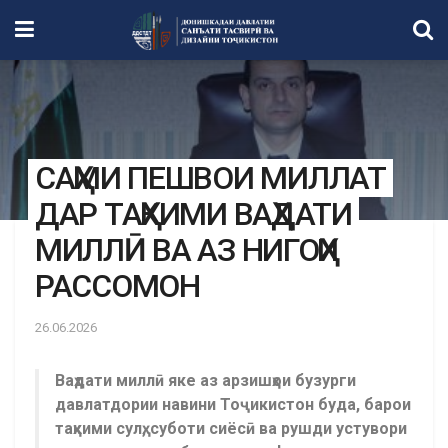
САҲМИ ПЕШВОИ МИЛЛАТ
ДАР ТАҲКИМИ ВАҲДАТИ
МИЛЛӢ ВА АЗ НИГОҲИ
РАССОМОН
26.06.2026
Ваҳдати миллӣ яке аз арзишҳои бузурги
давлатдории навини Тоҷикистон буда, барои
таҳкими сулҳ, суботи сиёсӣ ва рушди устувори