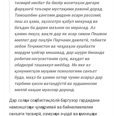
тасвирӣ нисбат ба бисёр воситаҳои дигари
фарҳангӣ таъсири мустақими равонӣ дорад.
Тамошобин ҳангоми дидани асари рассомӣ,
пеш аз ҳама, эҳсосотро қабул мекунад ва
баъдан ба дарки маънои он мерасад. Аз
ҳамин лиҳоз, вақте дар як асар симои Пешвои
миллат дар паҳлӯи Парчами давлатӣ, табиати
зебои Тоҷикистон ва чеҳраҳои хушбахти
мардум ҷойгир мешавад, дар шуури бинанда
робитаи ногусастании сулҳ, ваҳдат ва
ободкорӣ ташаккул меёбад. Ин яке аз
қонуниятҳои муҳими психологияи санъат
буда, маҳз ба ҳамин хотир чунин асарҳо дар
тарбияи ҳисси ватандӯстӣ ва худшиносии
миллӣ нақши муассир доранд.
Дар солҳои соҳибистиқлолӣ баргузор гардидани
намоишгоҳҳои ҷумҳуриявӣ ва байналмилалии
санъати тасвирӣ, озмунҳои эҷодӣ ва ҳамоишҳои