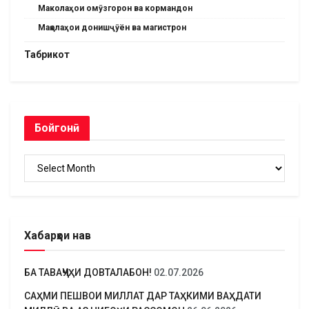
Маколаҳои омӯзгорон ва кормандон
Мақолаҳои донишҷӯён ва магистрон
Табрикот
Бойгонӣ
Бойгонӣ
Хабарҳои нав
БА ТАВАҶҶУҲИ ДОВТАЛАБОН!
02.07.2026
САҲМИ ПЕШВОИ МИЛЛАТ ДАР ТАҲКИМИ ВАҲДАТИ