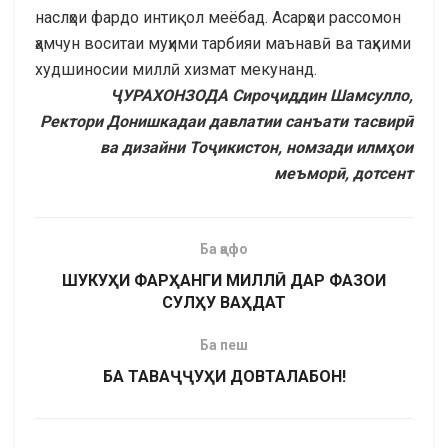
наслҳои фардо интиқол меёбад. Асарҳои рассомон
ҳамчун воситаи муҳими тарбияи маънавӣ ва таҳкими
худшиносии миллӣ хизмат мекунанд.
ҶУРАХОНЗОДА Сироҷиддин Шамсулло,
Ректори Донишкадаи давлатии санъати тасвирӣ
ва дизайни Тоҷикистон, номзади илмҳои
меъморӣ, дотсент
Ба қафо
ШУКУҲИ ФАРҲАНГИ МИЛЛӢ ДАР ФАЗОИ
СУЛҲУ ВАҲДАТ
Ба пеш
БА ТАВАҶҶУҲИ ДОВТАЛАБОН!