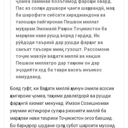
ҷомеа заминаи боэътимод фароҳам овард.
Пас аз солҳои душвори ҷанги шаҳрвандӣ, маҳз
ба шарофати сиёсати хирадмандона ва
талошҳои пайгиронаи Пешвои миллат
муҳтарам Эмомалӣ Раҳмон Тоҷикистон ба
марҳилаи нави рушд ворид гардид. Ин
рӯйдоди таърихӣ дар рушди фарҳанг ва
санъат таъсири амиқ гузошт. Рассомони
тоҷик мавзӯи ваҳдати миллӣ ва нақши
Пешвои миллатро дар таҳиким он дар
эҷодиёти худ ба таври васеъ инъикос
намудаанд.
Бояд гуфт, ки Ваҳдати миллӣ ҳамчун омили асосии
ҳамгироии ҷомеа, таҳкими давлатдорӣ ва рушди
фарҳангӣ хизмат мекунад. Имзои Созишномаи
умумии истиқрори сулҳ ва ризоияти миллӣ ба
марҳалаи нави таърихи Тоҷикистон оғоз бахшид.
Бо барқарор шудани сулҳу субот шароити мусоид