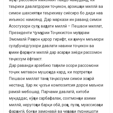
таърихи давлатдории тоҷикон, арзишҳои миллӣ ва
симои шахсиятҳои таърихиву сиёсиро бо диди нав
инъикос намоянд. Дар маркази ин раванд симои
Асосгузори сулҳу ваҳдати миллӣ – Пешвои миллат,
Президенти Ҷумҳурии Тоҷикистон муҳтарам
Эмомалӣ Раҳмон қарор гирифт, ки ҳамчун меъмори
сулҳ, бунёдгузори давлати навини тоҷикон ва
ҳомии фарҳанги миллӣ дар асарҳои зиёди рассомон
таҷассум ёфтааст.
Дар раванди арзёбию таҳлили осори рассомони
тоҷик метавон мушоҳида кард, ки портретҳои
Пешвои миллат танҳо таҷассуми симои зоҳирӣ
нестанд. Ҳар як ҷузъи композитсия дорои маънои
рамзӣ мебошад. Парчами давлатӣ, китоби
муқаддас, кӯҳҳои сарбафалак, сохтмонҳои азими
миллӣ, неругоҳҳои барқи обӣ, роҳҳо, пулҳо, муассисаҳои
фарҳангӣ, боғҳои замонавӣ ва чеҳраҳои пурнишоти