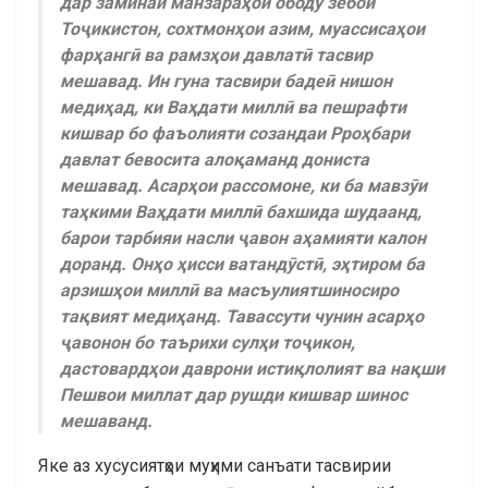
дар заминаи манзараҳои ободу зебои
Тоҷикистон, сохтмонҳои азим, муассисаҳои
фарҳангӣ ва рамзҳои давлатӣ тасвир
мешавад. Ин гуна тасвири бадеӣ нишон
медиҳад, ки Ваҳдати миллӣ ва пешрафти
кишвар бо фаъолияти созандаи Рроҳбари
давлат бевосита алоқаманд дониста
мешавад. Асарҳои рассомоне, ки ба мавзӯи
таҳкими Ваҳдати миллӣ бахшида шудаанд,
барои тарбияи насли ҷавон аҳамияти калон
доранд. Онҳо ҳисси ватандӯстӣ, эҳтиром ба
арзишҳои миллӣ ва масъулиятшиносиро
тақвият медиҳанд. Тавассути чунин асарҳо
ҷавонон бо таърихи сулҳи тоҷикон,
дастовардҳои даврони истиқлолият ва нақши
Пешвои миллат дар рушди кишвар шинос
мешаванд.
Яке аз хусусиятҳои муҳими санъати тасвирии