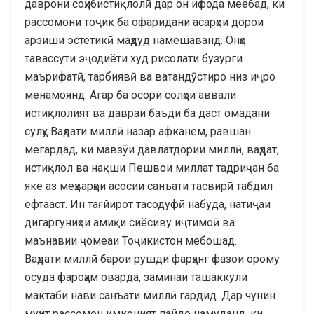
даврони соҳибистиқлолӣ дар он ифода меёбад, ки
рассомони тоҷик ба офаридани асарҳои дорои
арзиши эстетикӣ маҳдуд намешаванд. Онҳо
тавассути эҷодиёти худ рисолати бузурги
маърифатӣ, тарбиявӣ ва ватандӯстиро низ иҷро
менамоянд. Агар ба осори солҳои аввали
истиқлолият ва давраи баъди ба даст омадани
сулҳу Ваҳдати миллӣ назар афканем, равшан
мегардад, ки мавзӯи давлатдории миллӣ, ваҳдат,
истиқлол ва нақши Пешвои миллат тадриҷан ба
яке аз меҳварҳои асосии санъати тасвирӣ табдил
ёфтааст. Ин тағйирот тасодуфӣ набуда, натиҷаи
дигаргуниҳои амиқи сиёсиву иҷтимоӣ ва
маънавии ҷомеаи Тоҷикистон мебошад.
Ваҳдати миллӣ барои рушди фарҳанг фазои орому
осуда фароҳам оварда, заминаи ташаккули
мактаби нави санъати миллӣ гардид. Дар чунин
муҳит рассомон имконият пайдо намуданд, ки