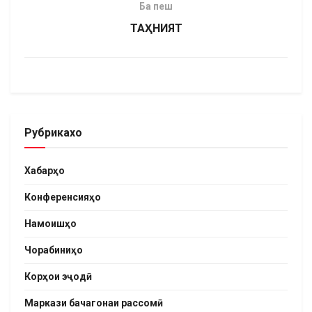
Ба пеш
ТАҲНИЯТ
Рубрикахо
Хабарҳо
Конференсияҳо
Намоишҳо
Чорабиниҳо
Корҳои эҷодӣ
Маркази бачагонаи рассомӣ