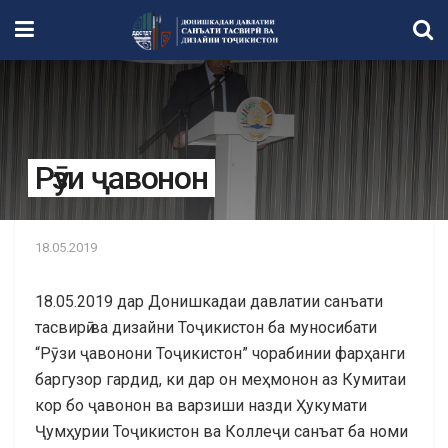
Рӯзи ҷавонон
18.05.2019
18.05.2019 дар Донишкадаи давлатии санъати
тасвирӣ ва дизайни Тоҷикистон ба муносибати
“Рӯзи ҷавонони Тоҷикистон” чорабинии фарҳанги
баргузор гардид, ки дар он меҳмонон аз Кумитаи
кор бо ҷавонон ва варзиши назди Ҳукумати
Ҷумҳурии Тоҷикистон ва Коллеҷи санъат ба номи