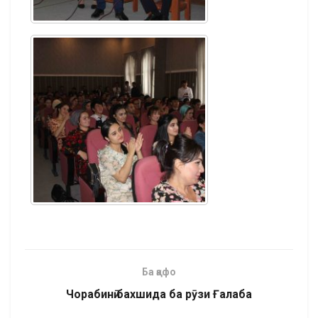
Ба қафо
Чорабинӣ бахшида ба рӯзи Ғалаба