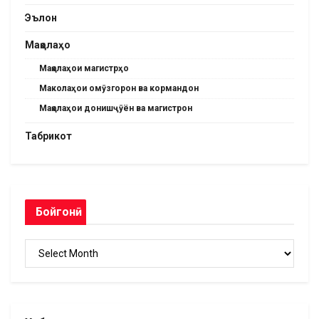
Эълон
Мақолаҳо
Мақолаҳои магистрҳо
Маколаҳои омӯзгорон ва кормандон
Мақолаҳои донишҷӯён ва магистрон
Табрикот
Бойгонӣ
Бойгонӣ