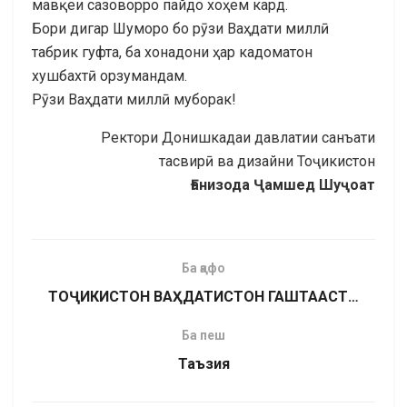
мавқеи сазоворро пайдо хоҳем кард.
Бори дигар Шуморо бо рӯзи Ваҳдати миллӣ
табрик гуфта, ба хонадони ҳар кадоматон
хушбахтӣ орзумандам.
Рӯзи Ваҳдати миллӣ муборак!
Ректори Донишкадаи давлатии санъати
тасвирӣ ва дизайни Тоҷикистон
Ғанизода Ҷамшед Шуҷоат
Ба қафо
ТОҶИКИСТОН ВАҲДАТИСТОН ГАШТААСТ…
Ба пеш
Таъзия