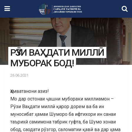
РӮЗИ ВАҲДАТИ МИЛЛӢ
МУБОРАК БОД!
26.06.2021
Ҳамватанони азиз!
Мо дар остонаи ҷашни мубораки миллиамон –
Рӯзи Ваҳдати миллӣ қарор дорем ва ба ин
муносибат ҳамаи Шуморо ба ифтихори ин санаи
таърихӣ самимона табрик гуфта, ба Шумо хонаи
обод, саодати рӯзгор, саломатии қавӣ ва дар ҳама