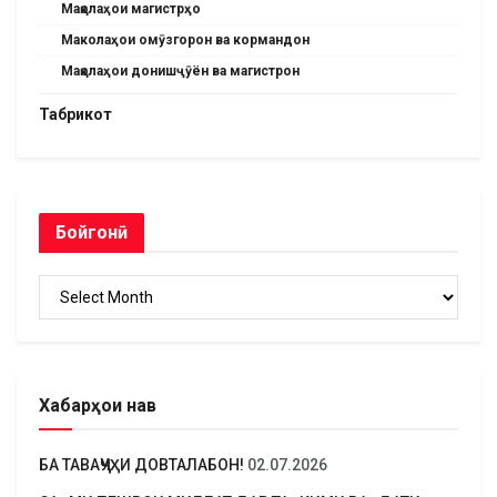
Мақолаҳои магистрҳо
Маколаҳои омӯзгорон ва кормандон
Мақолаҳои донишҷӯён ва магистрон
Табрикот
Бойгонӣ
Бойгонӣ
Хабарҳои нав
БА ТАВАҶҶУҲИ ДОВТАЛАБОН!
02.07.2026