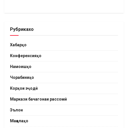
Рубрикахо
Хабарҳо
Конференсияҳо
Намоишҳо
Чорабиниҳо
Корҳои эҷодӣ
Маркази бачагонаи рассомӣ
Эълон
Мақолаҳо