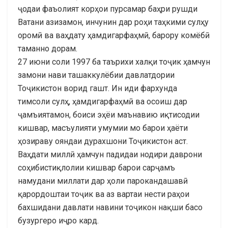
ҷодаи фаъолият корҳои пурсамар баҳри рушди
Ватани азизамон, инчунин дар роҳи таҳкими сулҳу
оромӣ ва ваҳдату ҳамдигарфаҳмӣ, барору комёбӣ
таманно дорам.
27 июни соли 1997 ба таърихи халқи тоҷик ҳамчун
замони нави ташаккулёбии давлатдории
Тоҷикистон ворид гашт. Ин иди фархунда
тимсоли сулҳ, ҳамдигарфаҳмӣ ва осоиш дар
ҷамъиятамон, боиси эҳёи маънавию иқтисодии
кишвар, масъулияти умумии мо барои ҳаёти
ҳозираву ояндаи дурахшони Тоҷикистон аст.
Ваҳдати миллӣ ҳамчун падидаи нодири даврони
соҳибистиқлолии кишвар барои сарҷамъ
намудани миллати дар ҳоли парокандашавӣ
қарордоштаи тоҷик ва аз вартаи нести раҳои
бахшидани давлати навини тоҷикон нақши басо
бузургеро иҷро кард.