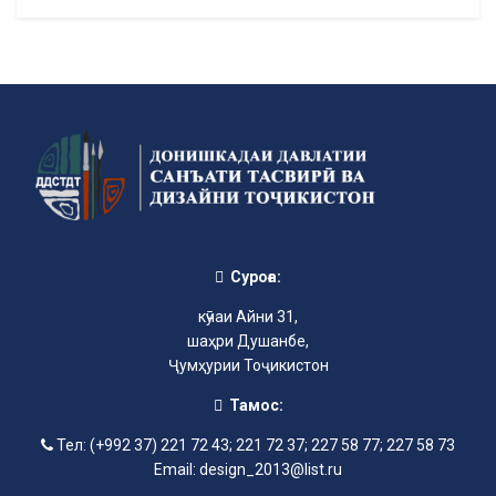
Суроға:
кӯчаи Айни 31,
шаҳри Душанбе,
Ҷумҳурии Тоҷикистон
Тамос:
Тел: (+992 37) 221 72 43; 221 72 37; 227 58 77; 227 58 73
Email: design_2013@list.ru