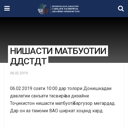
НИШАСТИ МАТБУОТИИ
ДДСТДТ
06.02.2019
06.02.2019 соати 10:00 дар толори Донишкадаи
давлатии санъати тасвирӣ ва дизайни
Тоҷикистон нишасти матбуотӣ баргузор мегардад.
Дар он аз тамоми ВАО ширкат хоҳанд кард.