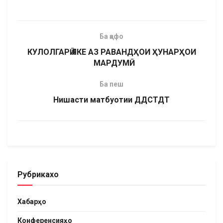
Ба қафо
КУЛОЛГАРӢ ЯКЕ АЗ РАВАНДҲОИ ҲУНАРҲОИ
МАРДУМӢ
Ба пеш
Нишасти матбуотии ДДСТДТ
Рубрикахо
Хабарҳо
Конференсияҳо