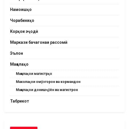
Намоишҳо
Чорабиниҳо
Корҳои эҷодӣ
Маркази бачагонаи рассомӣ
Эълон
Мақолаҳо
Мақолаҳои магистрҳо
Маколаҳои омӯзгорон ва кормандон
Мақолаҳои донишҷӯён ва магистрон
Табрикот