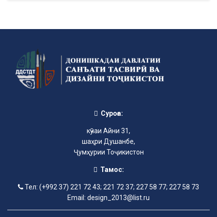
Суроға:
кӯчаи Айни 31,
шаҳри Душанбе,
Ҷумҳурии Тоҷикистон
Тамос:
Тел: (+992 37) 221 72 43; 221 72 37; 227 58 77; 227 58 73
Email: design_2013@list.ru