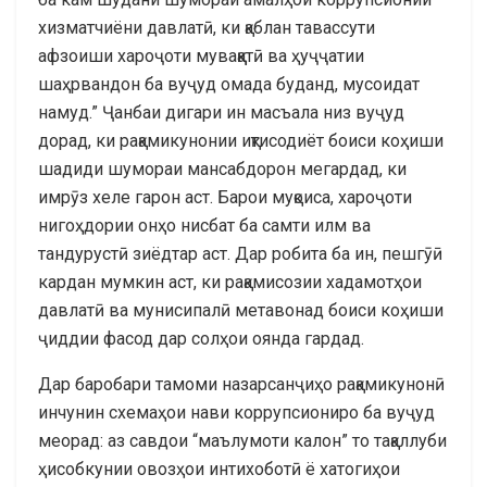
хизматчиёни давлатӣ, ки қаблан тавассути
афзоиши хароҷоти муваққатӣ ва ҳуҷҷатии
шаҳрвандон ба вуҷуд омада буданд, мусоидат
намуд.” Ҷанбаи дигари ин масъала низ вуҷуд
дорад, ки рақамикунонии иқтисодиёт боиси коҳиши
шадиди шумораи мансабдорон мегардад, ки
имрӯз хеле гарон аст. Барои муқоиса, хароҷоти
нигоҳдории онҳо нисбат ба самти илм ва
тандурустӣ зиёдтар аст. Дар робита ба ин, пешгӯӣ
кардан мумкин аст, ки рақамисозии хадамотҳои
давлатӣ ва мунисипалӣ метавонад боиси коҳиши
ҷиддии фасод дар солҳои оянда гардад.
Дар баробари тамоми назарсанҷиҳо рақамикунонӣ
инчунин схемаҳои нави коррупсиониро ба вуҷуд
меорад: аз савдои “маълумоти калон” то тақаллуби
ҳисобкунии овозҳои интихоботӣ ё хатогиҳои