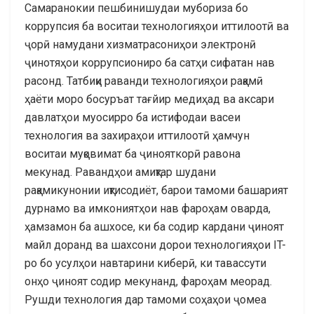
Самаранокии пешбинишудаи мубориза бо
коррупсия ба воситаи технологияҳои иттилоотӣ ва
ҷорӣ намудани хизматрасониҳои электронӣ
ҷинотяҳои коррупсиониро ба сатҳи сифатан нав
расонд. Татбиқи раванди технологияҳои рақамӣ
ҳаёти моро босуръат тағйир медиҳад ва аксари
давлатҳои муосирро ба истифодаи васеи
технология ва захираҳои иттилоотӣ ҳамчун
воситаи муқовимат ба ҷинояткорӣ равона
мекунад. Равандҳои амиқтар шудани
рақамикунонии иқтисодиёт, барои тамоми башарият
дурнамо ва имкониятҳои нав фароҳам оварда,
ҳамзамон ба ашхосе, ки ба содир кардани ҷиноят
майл доранд ва шахсони дорои технологияҳои IT-
ро бо усулҳои навтарини киберӣ, ки тавассути
онҳо ҷиноят содир мекунанд, фароҳам меорад.
Рушди технология дар тамоми соҳаҳои ҷомеа