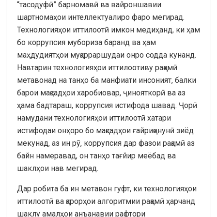
“тасодуфӣ” барномавӣ ва вайроншавии
шартномаҳои интеллектуалиро фаро мегирад.
Технологияҳои иттилоотӣ имкон медиҳанд, ки ҳам
бо коррупсия мубориза баранд ва ҳам
маҳдудиятҳои муқарраршудаи онро содда кунанд.
Навтарин технологияҳои иттилоотиву рақамӣ
метавонад на танҳо ба манфиати инсоният, балки
барои мақсадҳои харобиовар, ҷинояткорӣ ва аз
ҳама бадтараш, коррупсия истифода шавад. Ҷорӣ
намудани технологияҳои иттилоотӣ хатари
истифодаи онҳоро бо мақсадҳои ғайриқонунӣ зиёд
мекунад, аз ин рӯ, коррупсия дар фазои рақамӣ аз
байн намеравад, он танҳо тағйир меёбад ва
шаклҳои нав мегирад.
Дар робита ба ин метавон гуфт, ки технологияҳои
иттилоотӣ ва қарорҳои алгоритмии рақамӣ ҳарчанд
шаклу амалҳои анъанавии рафтори