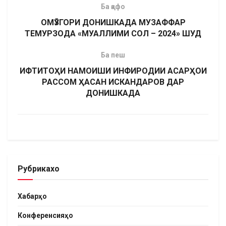
Ба қафо
ОМӮЗГОРИ ДОНИШКАДА МУЗАФФАР
ТЕМУРЗОДА «МУАЛЛИМИ СОЛ – 2024» ШУД
Ба пеш
ИФТИТОҲИ НАМОИШИ ИНФИРОДИИ АСАРҲОИ
РАССОМ ҲАСАН ИСКАНДАРОВ ДАР
ДОНИШКАДА
Рубрикахо
Хабарҳо
Конференсияҳо