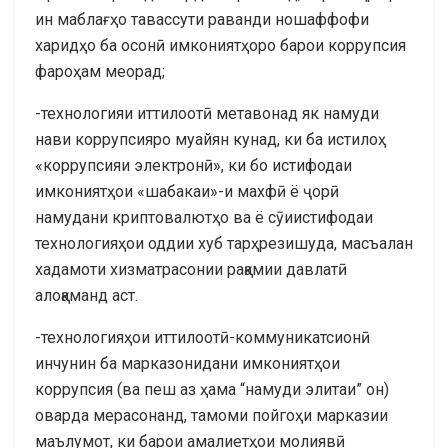
ин маблағҳо тавассути раванди ношаффофи
харидҳо ба осонӣ имкониятҳоро барои коррупсия
фароҳам меорад;
-технологияи иттилоотӣ метавонад як намуди
нави коррупсияро муайян кунад, ки ба истилоҳ
«коррупсияи электронӣ», ки бо истифодаи
имкониятҳои «шабакаи»-и махфӣ ё ҷорӣ
намудани криптовалютҳо ва ё сӯиистифодаи
технологияҳои оддии хуб тарҳрезишуда, масъалан
хадамоти хизматрасонии рақамии давлатӣ
алоқаманд аст.
-технологияҳои
иттилоот
ӣ
-коммуникатсион
ӣ
инчунин ба марказонидани имконият
ҳои
коррупсия (ва пеш аз ҳама “намуди элитаи” он)
оварда мерасонанд
, тамоми пойго
ҳи марказии
маълумот, ки барои амалиетҳои молиявӣ