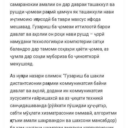
самаранокии амалии он дар давраи ташаккул ва
рушди ҷомеаи рақамӣ ҳамчун як ташаккули нави
иҷтимоию иқтисодӣ ба таври махсус ифода
мешавад. Гузариш ба ҷомеаи иттилоотӣ барои
давлат ва аҳолии он роҳи нави рушд – ҷорӣ
намудани технологияҳои компютерии сатҳи
баландро дар тамоми соҳаҳои ҳаёти ҷомеа, аз
ҷумла дар соҳаи мубориза бо ҷинояткорӣ
мекушояд.
Аз нуқтаи назари олимон: “Гузариш ба шакли
дистантсионии рақамии коммуникатсия байни
давлат ва аҳолӣ, додани ин коммуникатсия
хусусияти ғайришахсӣ ва аз ҷиҳати техникӣ
санҷидашаванда (рӯйхати пӯшидаи ҳуҷҷатҳо,
сабти мӯҳлати хизматрасонии оммавӣ, алгоритми
қатъии амали шаҳрвандон ва шахсони мансабдор)
ба кам шудани шумораи амалҳои коррупсионии