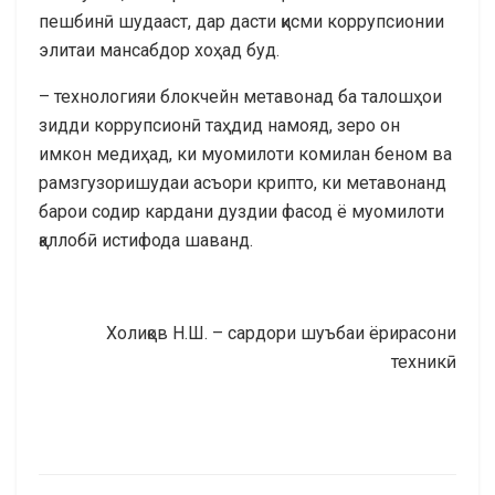
пешбинӣ
шудааст, дар дасти
қисми коррупсионии
элитаи мансабдор хоҳад буд.
– технологияи блокчейн метавонад ба талошҳои
зидди коррупсионӣ таҳдид намояд, зеро он
имкон медиҳад, ки муомилоти комилан беном ва
рамзгузоришудаи асъори крипто, ки метавонанд
барои содир кардани дуздии фасод ё муомилоти
қаллобӣ истифода шаванд.
Холиқов Н.Ш. – сардори шуъбаи ёрирасони
техникӣ