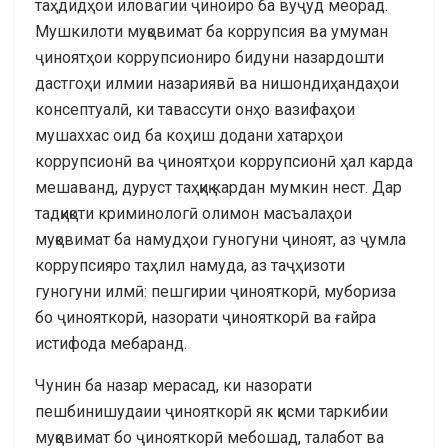
таҳдидҳои иловагии ҷиноиро ба вуҷуд меорад.
Мушкилоти муқовимат ба коррупсия ва умуман
ҷиноятҳои коррупсиониро бидуни назардошти
дастгоҳи илмии назариявӣ ва нишондиҳандаҳои
консептуалӣ, ки тавассути онҳо вазифаҳои
мушаххас оид ба коҳиш додани хатарҳои
коррупсионӣ ва ҷиноятҳои коррупсионӣ ҳал карда
мешаванд, дуруст таҳқиқ кардан мумкин нест. Дар
тадқиқоти криминологӣ олимон масъалаҳои
муқовимат ба намудҳои гуногуни ҷиноят, аз ҷумла
коррупсияро таҳлил намуда, аз таҷҳизоти
гуногуни илмӣ: пешгирии ҷинояткорӣ, мубориза
бо ҷинояткорӣ, назорати ҷинояткорӣ ва ғайра
истифода мебаранд.
Чунин ба назар мерасад, ки назорати
пешбинишудаии ҷинояткорӣ як қисми таркибии
муқовимат бо ҷинояткорӣ мебошад, талабот ва