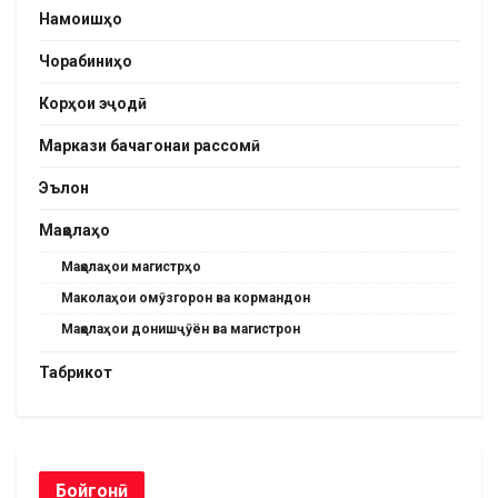
Намоишҳо
Чорабиниҳо
Корҳои эҷодӣ
Маркази бачагонаи рассомӣ
Эълон
Мақолаҳо
Мақолаҳои магистрҳо
Маколаҳои омӯзгорон ва кормандон
Мақолаҳои донишҷӯён ва магистрон
Табрикот
Бойгонӣ