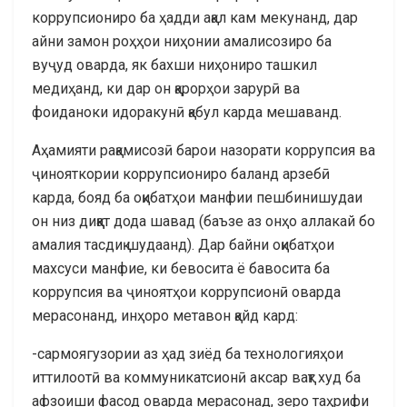
коррупсиониро ба ҳадди ақал кам мекунанд, дар
айни замон роҳҳои ниҳонии амалисозиро ба
вуҷуд оварда, як бахши ниҳониро ташкил
медиҳанд, ки дар он қарорҳои зарурӣ ва
фоиданоки идоракунӣ қабул карда мешаванд.
Аҳамияти рақамисозӣ барои назорати коррупсия ва
ҷинояткории коррупсиониро баланд арзебӣ
карда, бояд ба оқибатҳои манфии пешбинишудаи
он низ диққат дода шавад (баъзе аз онҳо аллакай бо
амалия тасдиқ шудаанд). Дар байни оқибатҳои
махсуси манфие, ки бевосита ё бавосита ба
коррупсия ва ҷиноятҳои коррупсионӣ оварда
мерасонанд, инҳоро метавон қайд кард:
-сармоягузории аз ҳад зиёд ба технологияҳои
иттилоотӣ ва коммуникатсионӣ аксар вақт худ ба
афзоиши фасод оварда мерасонад, зеро таҳрифи