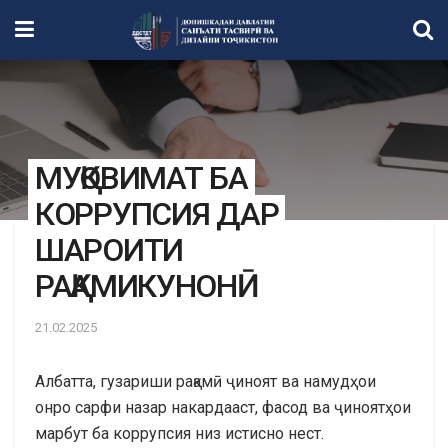
МУҚОВИМАТ БА
КОРРУПСИЯ ДАР
ШАРОИТИ
РАҚАМИКУНОНӢ
21.02.2025
Албатта, гузариши рақамӣ ҷиноят ва намудҳои
онро сарфи назар накардааст, фасод ва ҷиноятҳои
марбут ба коррупсия низ истисно нест.