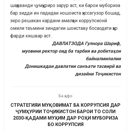
шаҳрванди ҷумҳуриро зарур аст, ки барои мубориза
бар зидди ин падидаи ношоиста ҳиссагузор бошад,
зеро решакан кардани амалҳои коррупсионӣ
омили таъмини зиндагии шоиставу босаодати ҳар
фарди кишвар аст..
ДАВЛАТЗОДА Гулнора Шариф,
муовини ректор оид ба тарбия ва робитаҳои
байналмилалии
Донишкадаи давлатии санъати тасвирӣ ва
дизайни Тоҷикистон
Ба қафо
СТРАТЕГИЯИ МУҚОВИМАТ БА КОРРУПСИЯ ДАР
ҶУМҲУРИИ ТОҶИКИСТОН БАРОИ ТО СОЛИ
2030-ҚАДАМИ МУҲИМ ДАР РОҲИ МУБОРИЗА
БО КОРРУПСИЯ