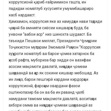
коррупсионӣ қариб ғайриимкон гашта, ин
падидаи номатлуб хусусияти умумибашариро
касб кардааст.
Ҳамзамон, коррупсия яке аз намудҳои нави таҳдиди
ҷаҳонӣ ба амнияти сиёсии кишварҳо буда, ба
унвони “вабои аср” низ шинохта шудааст. Ба
таъкиди Пешвои миллат, Президенти Ҷумҳурии
Тоҷикистон муҳтарам Эмомалӣ Раҳмон “Коррупсия
зуҳуроти номатлуб ва барои ҷомеа хатарнок ба
ҳисоб рафта, мубориза бар зидди он вазифаи
асосии мақомоти давлатӣ, ниҳодҳои ҷомеаи
шаҳрвандӣ ва ҳар як сокини кишвар мебошад. Аз
ин лиҳоз, барои пешгирӣ кардани кирдорҳои
коррупсионӣ, фароҳам овардани фазои
оштинопазир ба он ва ба ин раванд ҷалб
намудани тамоми мақомоти давлатӣ, воситаҳои
ахбори омма ва ниҳодҳои ҷомеаи шаҳрвандӣ аз