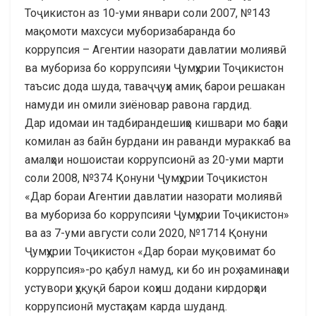
Тоҷикистон аз 10-уми январи соли 2007, №143
мақомоти махсуси муборизабаранда бо
коррупсия – Агентии назорати давлатии молиявӣ
ва мубориза бо коррупсияи Ҷумҳурии Тоҷикистон
таъсис дода шуда, таваҷҷуҳи амиқ барои решакан
намуди ин омили зиёновар равона гардид.
Дар идомаи ин тадбирандешиҳо кишвари мо баҳри
комилан аз байн бурдани ин раванди мураккаб ва
амалҳои ношоистаи коррупсионӣ аз 20-уми марти
соли 2008, №374 Қонуни Ҷумҳурии Тоҷикистон
«Дар бораи Агентии давлатии назорати молиявӣ
ва мубориза бо коррупсияи Ҷумҳурии Тоҷикистон»
ва аз 7-уми августи соли 2020, №1714 Қонуни
Ҷумҳурии Тоҷикистон «Дар бораи муқовимат бо
коррупсия»-ро қабул намуд, ки бо ин роҳ заминаҳои
устувори ҳуқуқӣ барои коҳиш додани кирдорҳои
коррупсионӣ мустаҳкам карда шуданд.