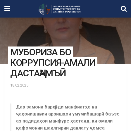
МУБОРИЗА БО
КОРРУПСИЯ-АМАЛИ
ДАСТАҶАМЪӢ
18.02.2025
Дар замони бархӯрди манфиатҳо ва
ҷаҳонишавии арзишҳои умумибашарӣ баъзе
аз падидаҳои манфуре ҳастанд, ки омили
қафомонии шаклгирии давлату ҷомеа