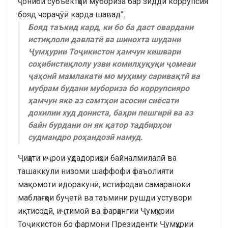
ҷониби субъектҳои мубориза бар зидди коррупсия
бояд чораҷӯӣ карда шавад”.
Бояд таъкид кард, ки бо ба даст овардани
истиқлоли давлатӣ ва шинохта шудани
Ҷумҳурии Тоҷикистон ҳамчун кишвари
соҳибистиқлолу узви комилҳуқуқи ҷомеаи
ҷаҳонӣ мамлакати мо муҳиму саривақтӣ ва
мубрам будани мубориза бо коррупсияро
ҳамчун яке аз самтҳои асосии сиёсати
дохилии худ дониста, баҳри пешгирӣ ва аз
байн бурдани он як қатор тадбирҳои
судмандро роҳандозӣ намуд.
Ҷиҳати иҷрои уҳдадориҳои байналмилалӣ ва
ташаккули низоми шаффофи фаъолияти
мақомоти идоракунӣ, истифодаи самараноки
маблағҳои буҷетӣ ва таъмини рушди устувори
иқтисодӣ, иҷтимоӣ ва фарҳангии Ҷумҳурии
Тоҷикистон бо фармони Президенти Ҷумҳурии