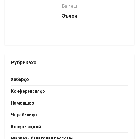
Ба пеш
Эълон
Рубрикахо
Хабарҳо
Конференсияҳо
Намоишҳо
Чорабиниҳо
Корҳои эҷодӣ
Маркази бачагонаи рассомӣ