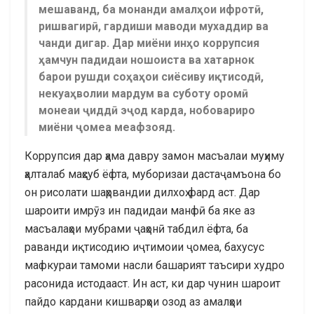
мешаванд, ба монанди амалҳои ифротӣ,
ришвагирӣ, гардиши маводи мухаддир ва
чанди дигар. Дар миёни инҳо коррупсия
ҳамчун падидаи ношоиста ва хатарнок
барои рушди соҳаҳои сиёсиву иқтисодӣ,
некуаҳволии мардум ва суботу оромӣ
монеаи ҷиддӣ эҷод карда, нобовариро
миёни ҷомеа меафзояд.
Коррупсия дар ҳама давру замон масъалаи муҳиму
ҳалталаб маҳсуб ёфта, муборизаи дастаҷамъона бо
он рисолати шаҳрвандии дилхоҳ фард аст. Дар
шароити имрӯз ин падидаи манфӣ ба яке аз
масъалаҳои мубрами ҷаҳонӣ табдил ёфта, ба
раванди иқтисодию иҷтимоии ҷомеа, бахусус
мафкураи тамоми насли башарият таъсири худро
расонида истодааст. Ин аст, ки дар чунин шароит
пайдо кардани кишварҳои озод аз амалҳои