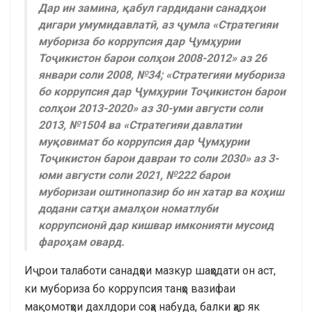
Дар ин замина, қабул гардидани санадҳои
дигари умумидавлатӣ, аз ҷумла «Стратегияи
мубориза бо коррупсия дар Ҷумҳурии
Тоҷикистон барои солҳои 2008-2012» аз 26
январи соли 2008, №34; «Стратегияи мубориза
бо коррупсия дар Ҷумҳурии Тоҷикистон барои
солҳои 2013-2020» аз 30-уми августи соли
2013, №1504 ва «Стратегияи давлатии
муқовимат бо коррупсия дар Ҷумҳурии
Тоҷикистон барои давраи то соли 2030» аз 3-
юми августи соли 2021, №222 барои
муборизаи оштинопазир бо ин хатар ва коҳиш
додани сатҳи амалҳои номатлуби
коррупсионӣ дар кишвар имконияти мусоид
фароҳам овард.
Иҷрои талаботи санадҳои мазкур шаҳодати он аст,
ки мубориза бо коррупсия танҳо вазифаи
мақомотҳои дахлдори соҳа набуда, балки ҳар як