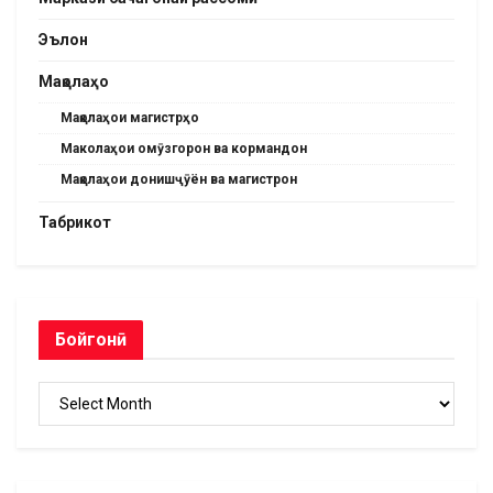
Эълон
Мақолаҳо
Мақолаҳои магистрҳо
Маколаҳои омӯзгорон ва кормандон
Мақолаҳои донишҷӯён ва магистрон
Табрикот
Бойгонӣ
Бойгонӣ