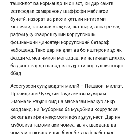
ташкилот ва кормандони он аст, ки дар самти
истифодаи самараноку шаффофи маблағҳои
буҷетӣ, назорат ва риояи қатъии интизоми
молиявӣ, таъмини огоҳсозӣ, пешгирӣ, ошкорсозӣ,
рафъи ҳуқуқвайронкунии коррупсионӣ,
фошнамоии ҷиноятҳои коррупсионӣ бетараф
набошанд. Танҳо дар ин ҳолат ва бо иштироки ҳар як
фарди ҷомеа имкон мегардад, ки натиҷаҳои дилхоҳ
ба даст оварда шавад ва зуҳуроти коррупсия коҳиш
ёбад.
Асосгузори сулҳу ваҳдати миллӣ – Пешвои миллат,
Президенти Ҷумҳурии Тоҷикистон муҳтарам
Эмомалӣ Раҳмон оид ба масъалаи мазкур зикр
кардаанд, ки “мубориза ба муқобили коррупсия
фақат вазифаи мақомоти ҳифзи ҳуқуқ нест. Дар ин
мубориза тамоми аҳли ҷомеа, ҳар як шаҳрванд ва
ҷомеаи шаҳрвандӣ низ бояд бетараф набошад.