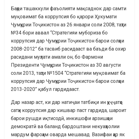
Баҳри ташаккули фаъолияти мақсаднок дар самти
муқовимат ба коррупсия бо қарори Ҳукумати
Ҷумҳурии Тоҷикистон аз 26 январи соли 2008, таҳти
№34 бори аввал “Стратегияи мубориза бо
коррупсия дар Ҷумҳурии Тоҷикистон барои солҳои
2008-2012” ба тасвиб расидааст ва баъди ба охир
расидани муҳлати амали он, бо Фармони
Президенти Ҷумҳурии Тоҷикистон аз 30 августи
соли 2013, таҳти №1504 “Стратегияи муқовимат ба
коррупсия дар Ҷумҳурии Тоҷикистон барои солҳои
2013-2020” қабул гардидааст.
Дар назар аст, ки дар натиҷаи татбиқи ин ҳуҷҷатҳо
сатҳи коррупсия дар кишвар паст гардида, шароит
барои рушди иқтисодӣ, инкишофи арзишҳои
демократӣ ва баланд бардоштани некуаҳволии
мардум фароҳам оварда мешавад. Вазифаи ҳар як