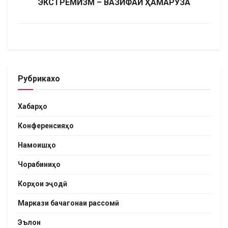
ЭКСТРЕМИЗМ – ВАЗИФАИ ҲАМАРӮЗА
Рубрикахо
Хабарҳо
Конференсияҳо
Намоишҳо
Чорабиниҳо
Корҳои эҷодӣ
Маркази бачагонаи рассомӣ
Эълон