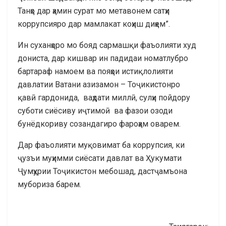
Танҳо дар ҳамин сурат мо метавонем сатҳи
коррупсияро дар мамлакат коҳиш диҳем”.
Ин суханҳоро мо бояд сармашқи фаъолияти худ
дониста, дар кишвар ин падидаи номатлубро
бартараф намоем ва пояҳои истиқлолияти
давлатии Ватани азизамон – Тоҷикистонро
қавӣ гардонида, ваҳдати миллӣ, сулҳи пойдору
суботи сиёсиву иҷтимоӣ ва фазои озоди
бунёдкориву созандагиро фароҳам оварем.
Дар фаъолияти муқовимат ба коррупсия, ки
ҷузъи муҳимми сиёсати давлат ва Ҳукумати
Ҷумҳурии Тоҷикистон мебошад, дастҷамъона
мубориза барем.