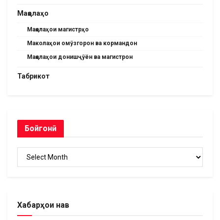
Мақолаҳо
Мақолаҳои магистрҳо
Маколаҳои омӯзгорон ва кормандон
Мақолаҳои донишҷӯён ва магистрон
Табрикот
Бойгонӣ
Бойгонӣ
Хабарҳои нав