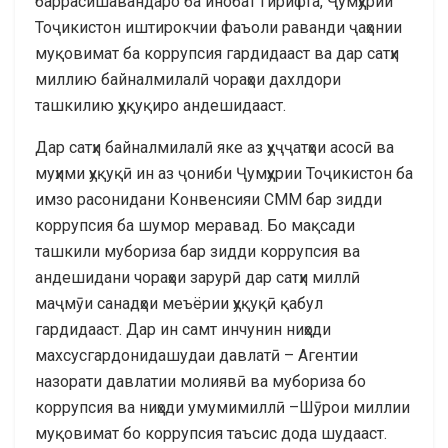
баррасишавандаро ба инобат гирифта, Ҷумҳурии
Тоҷикистон иштирокчии фаъоли раванди ҷаҳонии
муқовимат ба коррупсия гардидааст ва дар сатҳи
миллию байналмилалӣ чораҳои дахлдори
ташкилию ҳуқуқиро андешидааст.
Дар сатҳи байналмилалӣ яке аз ҳуҷҷатҳои асосӣ ва
муҳими ҳуқуқӣ ин аз ҷониби Ҷумҳурии Тоҷикистон ба
имзо расонидани Конвенсияи СММ бар зидди
коррупсия ба шумор меравад. Бо мақсади
ташкили мубориза бар зидди коррупсия ва
андешидани чораҳои зарурӣ дар сатҳи миллӣ
маҷмӯи санадҳои меъёрии ҳуқуқӣ қабул
гардидааст. Дар ин самт инчунин ниҳоди
махсусгардонидашудаи давлатӣ – Агентии
назорати давлатии молиявӣ ва мубориза бо
коррупсия ва ниҳоди умумимиллӣ –Шӯрои миллии
муқовимат бо коррупсия таъсис дода шудааст.