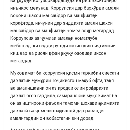
ва ҳуқуқҳои вогузоркардашуда ва ришваситониро
инъикос мекунад. Коррупсия дар бархӯрди амали
воқеии шахси мансабдор ва манфиатҳои
корафтода, инчунин дар зиддияти амали шахси
мансабдор ва манфиатҳои ҷомеа зоҳир мегардад.
Коррупсия аз ҷумлаи амалҳои номатлубе
мебошад, ки садди рушди иқтисодию иҷтимоии
кишвар ва риояи ҳифзи ҳуқуқу озодиҳои инсон
мегардад.
Муқовимат ба коррупсия қисми таркибии сиёсати
давлатии Ҷумҳурии Тоҷикистон маҳсуб ёфта, таҳия
ва амалишавии он аз иродаи олии роҳбарияти
давлат оғоз гардида, самаранокии муқовимат ба
он аз иштироки фаъоли тамоми шохаҳои ҳокимияти
давлатӣ ва ҷомеаи шаҳрвандӣ дар раванди
амалигардии он вобастагии зич дорад.