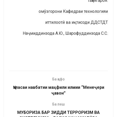
Таҳиягарон:
омӯзгорони Кафедраи технологияи
иттилоотӣ ва иқтисоди ДДСТДТ
Наҷмиддинзода А.Ю., Шарофуддинзода С.С.
Ба қафо
Ҷаласаи навбатии маҳфили илмии “Менеҷери
ҷавон”
Ба пеш
МУБОРИЗА БАР ЗИДДИ ТЕРРОРИЗМ ВА