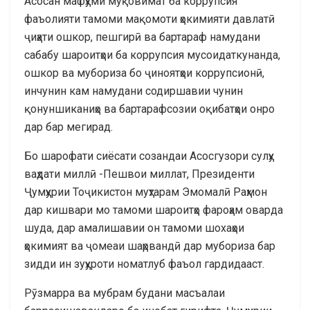
Асосан мафҳуми муқовимат ба коррупсия
фаъолияти тамоми мақомоти ҳокимияти давлатӣ
ҷиҳати ошкор, пешгирӣ ва бартараф намудани
сабабу шароитҳои ба коррупсия мусоидаткунанда,
ошкор ва мубориза бо ҷиноятҳои коррупсионӣ,
инчунин кам намудани содиршавии чунин
қонуншиканиҳо ва бартарафсозии оқибатҳои онро
дар бар мегирад.
Бо шарофати сиёсати созандаи Асосгузори сулҳу
ваҳдати миллӣ -Пешвои миллат, Президенти
Ҷумҳурии Тоҷикистон муҳтарам Эмомалӣ Раҳмон
дар кишвари мо тамоми шароитҳо фароҳам оварда
шуда, дар амалишавии он тамоми шохаҳои
ҳокимият ва ҷомеаи шаҳрвандӣ дар мубориза бар
зидди ин зуҳуроти номатлуб фаъол гардидааст.
Рӯзмарра ва мубрам будани масъалаи