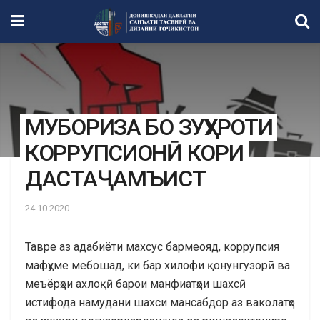
МУБОРИЗА БО ЗУҲУРОТИ
КОРРУПСИОНӢ КОРИ
ДАСТАҶАМЪИСТ
24.10.2020
Тавре аз адабиёти махсус бармеояд, коррупсия
мафҳуме мебошад, ки бар хилофи қонунгузорӣ ва
меъёрҳои ахлоқӣ барои манфиатҳои шахсӣ
истифода намудани шахси мансабдор аз ваколатҳо