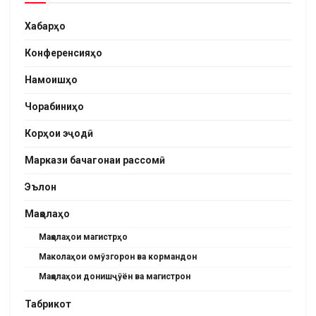
Хабарҳо
Конференсияҳо
Намоишҳо
Чорабиниҳо
Корҳои эҷодӣ
Маркази бачагонаи рассомӣ
Эълон
Мақолаҳо
Мақолаҳои магистрҳо
Маколаҳои омӯзгорон ва кормандон
Мақолаҳои донишҷӯён ва магистрон
Табрикот