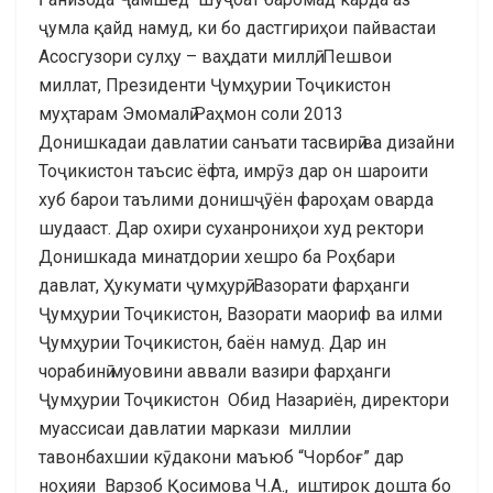
ҷумла қайд намуд, ки бо дастгириҳои пайвастаи
Асосгузори сулҳу – ваҳдати миллӣ, Пешвои
миллат, Президенти Ҷумҳурии Тоҷикистон
муҳтарам Эмомалӣ Раҳмон соли 2013
Донишкадаи давлатии санъати тасвирӣ ва дизайни
Тоҷикистон таъсис ёфта, имрӯз дар он шароити
хуб барои таълими донишҷӯён фароҳам оварда
шудааст. Дар охири суханрониҳои худ ректори
Донишкада минатдории хешро ба Роҳбари
давлат, Ҳукумати ҷумҳурӣ, Вазорати фарҳанги
Ҷумҳурии Тоҷикистон, Вазорати маориф ва илми
Ҷумҳурии Тоҷикистон, баён намуд. Дар ин
чорабинӣ муовини аввали вазири фарҳанги
Ҷумҳурии Тоҷикистон Обид Назариён, директори
муассисаи давлатии маркази миллии
тавонбахшии кӯдакони маъюб “Чорбоғ” дар
ноҳияи Варзоб Қосимова Ч.А., иштирок дошта бо