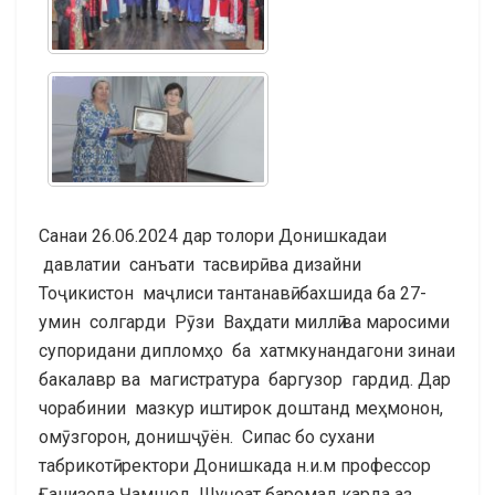
Санаи 26.06.2024 дар толори Донишкадаи
давлатии санъати тасвирӣ ва дизайни
Тоҷикистон маҷлиси тантанавӣ бахшида ба 27-
умин солгарди Рӯзи Ваҳдати миллӣ ва маросими
супоридани дипломҳо ба хатмкунандагони зинаи
бакалавр ва магистратура баргузор гардид. Дар
чорабинии мазкур иштирок доштанд меҳмонон,
омӯзгорон, донишҷӯён. Сипас бо сухани
табрикотӣ ректори Донишкада н.и.м профессор
Ғанизода Ҷамшед Шуҷоат баромад карда аз