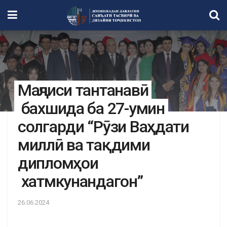
Маҷлиси тантанавӣ
бахшида ба 27-умин
солгарди “Рӯзи Ваҳдати
миллӣ ва тақдими
дипломҳои
хатмкунандагон”
26.06.2024