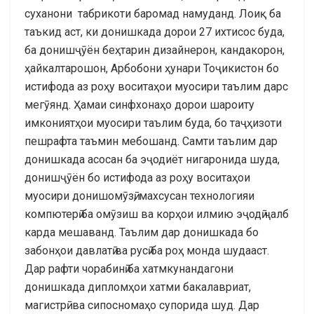
суханони табрикоти баромад намуданд. Лоиқ ба
таъкид аст, ки донишкада дорои 27 ихтисос буда,
ба донишҷӯён беҳтарин дизайнерон, кандакорон,
ҳайкалтарошон, Арбобони ҳунари Тоҷикистон бо
истифода аз роҳу воситаҳои муосири таълим дарс
мегӯянд. Ҳамаи синфхонаҳо дорои шароиту
имкониятҳои муосири таълим буда, бо таҷҳизоти
пешрафта таъмин мебошанд. Самти таълим дар
донишкада асосан ба эҷодиёт нигаронида шуда,
донишҷӯён бо истифода аз роҳу воситаҳои
муосири донишомӯзӣ, махсусан технологияи
компютерӣ ба омӯзиш ва корҳои илмию эҷодӣ ҷалб
карда мешаванд. Таълим дар донишкада бо
забонҳои давлатӣ ва русӣ ба роҳ монда шудааст.
Дар рафти чорабинӣ ба хатмкунандагони
донишкада дипломҳои хатми бакалавриат,
магистрӣ ва сипосномаҳо супорида шуд. Дар