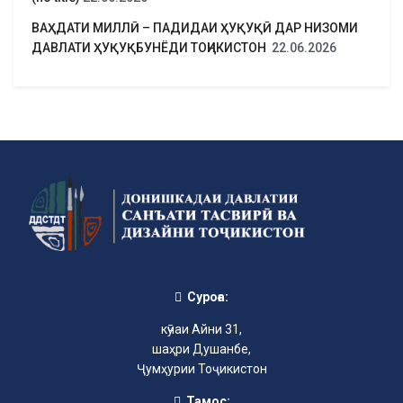
ВАҲДАТИ МИЛЛӢ – ПАДИДАИ ҲУҚУҚӢ ДАР НИЗОМИ
ДАВЛАТИ ҲУҚУҚБУНЁДИ ТОҶИКИСТОН
22.06.2026
Суроға:
кӯчаи Айни 31,
шаҳри Душанбе,
Ҷумҳурии Тоҷикистон
Тамос: