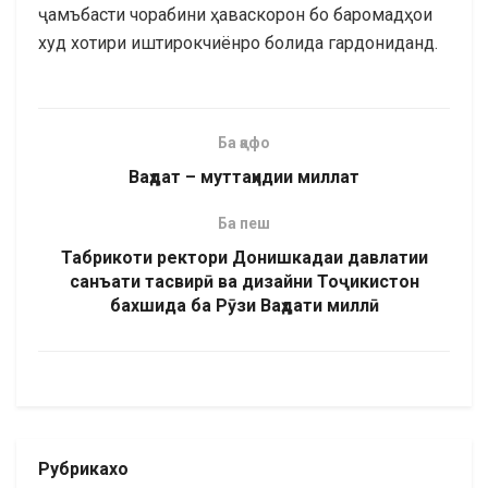
ҷамъбасти чорабини ҳаваскорон бо баромадҳои
худ хотири иштирокчиёнро болида гардониданд.
Ба қафо
Ваҳдат – муттаҳидии миллат
Ба пеш
Табрикоти ректори Донишкадаи давлатии
санъати тасвирӣ ва дизайни Тоҷикистон
бахшида ба Рӯзи Ваҳдати миллӣ
Рубрикахо