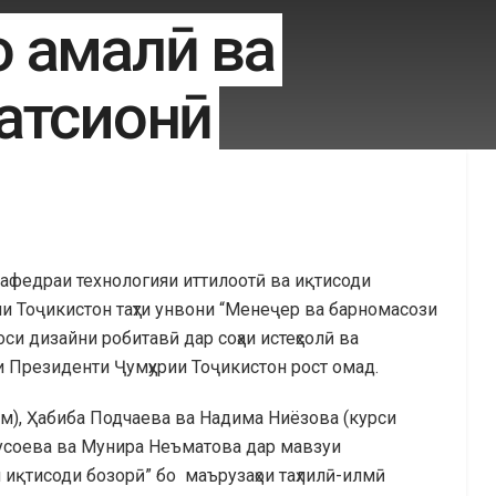
 амалӣ ва
атсионӣ
афедраи технологияи иттилоотӣ ва иқтисоди
и Тоҷикистон таҳти унвони “Менеҷер ва барномасози
оси дизайни робитавӣ дар соҳаи истеҳсолӣ ва
 Президенти Ҷумҳурии Тоҷикистон рост омад.
м), Ҳабиба Подчаева ва Надима Ниёзова (курси
усоева ва Мунира Неъматова дар мавзуи
 иқтисоди бозорӣ” бо маърузаҳои таҳлилӣ-илмӣ