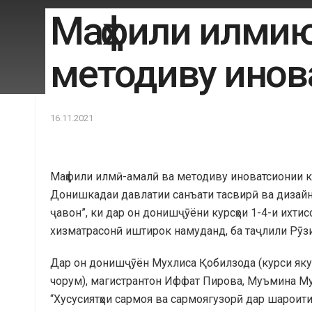
Маҳфили илмию
методиву инов
16.11.2021
Маҳфили илмӣ-амалӣ ва методиву иноватсионии к
Донишкадаи давлатии санъати тасвирӣ ва дизайн
ҷавон”, ки дар он донишҷӯёни курсҳои 1-4-и ихтис
хизматрасонӣ иштирок намуданд, ба таҷлили Рӯзи
Дар он донишҷӯён Мухлиса Қобилзода (курси яку
чорум), магистрантон Иффат Пирова, Муъмина М
“Хусусиятҳои сармоя ва сармоягузорӣ дар шароити