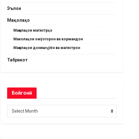
Эълон
Мақолаҳо
Мақолаҳои магистрҳо
Маколаҳои омӯзгорон ва кормандон
Мақолаҳои донишҷӯён ва магистрон
Табрикот
Бойгонӣ
Бойгонӣ
Select Month