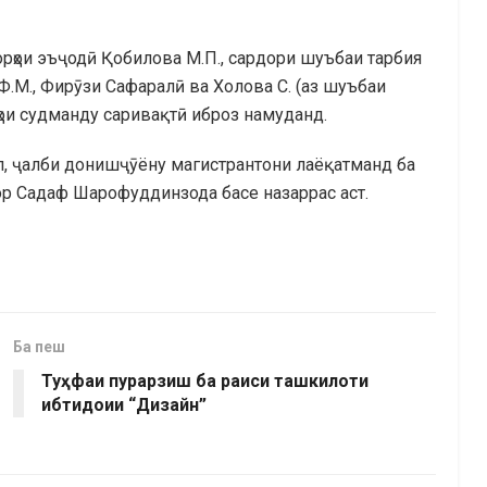
рҳои эъҷодӣ Қобилова М.П., сардори шуъбаи тарбия
Ф.М., Фирӯзи Сафаралӣ ва Холова С. (аз шуъбаи
ҳои судманду саривақтӣ иброз намуданд.
л, ҷалби донишҷӯёну магистрантони лаёқатманд ба
ор Садаф Шарофуддинзода басе назаррас аст.
Ба пеш
Туҳфаи пурарзиш ба раиси ташкилоти
ибтидоии “Дизайн”