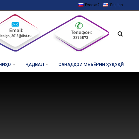
Русский
English
НИҲО
ҶАДВАЛ
САНАДҲОИ МЕЪЁРИИ ҲУҚУҚӢ