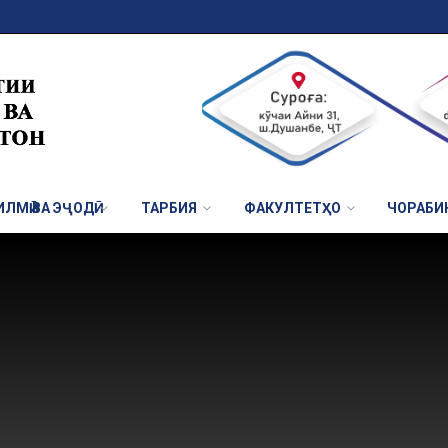
ЛМӢ ВА ЭҶОДӢ
ТАРБИЯ
ФАКУЛТЕТҲО
ЧОРАБИ