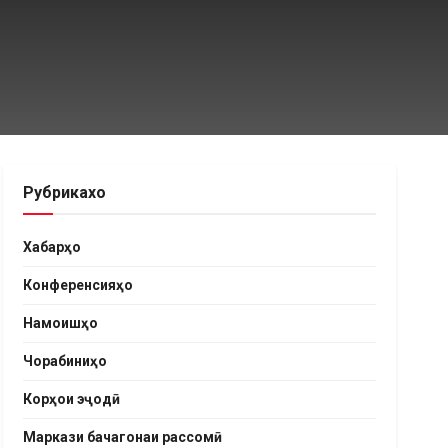
Рубрикахо
Хабарҳо
Конференсияҳо
Намоишҳо
Чорабиниҳо
Корҳои эҷодӣ
Маркази бачагонаи рассомӣ