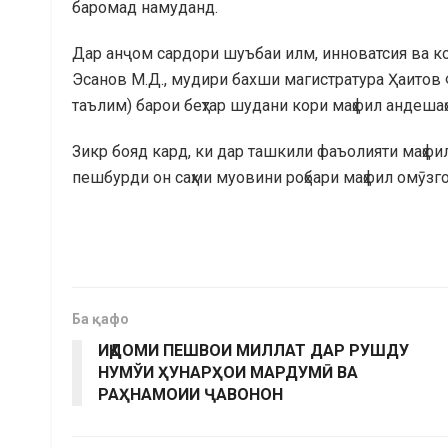
баромад намуданд.
Дар анҷом сардори шуъбаи илм, инноватсия ва ко
Эсанов М.Д., мудири бахши магистратура Ҳаитов 
таълим) барои беҳтар шудани кори маҳфил андеша
Зикр бояд кард, ки дар ташкили фаъолияти маҳфи
пешбурди он саҳми муовини роҳбари маҳфил омӯзг
Ба қафо
ИҚДОМИ ПЕШВОИ МИЛЛАТ ДАР РУШДУ
НУМЎИ ҲУНАРҲОИ МАРДУМӢ ВА
РАҲНАМОИИ ҶАВОНОН