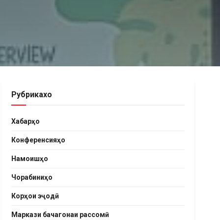
Рубрикахо
Хабарҳо
Конференсияҳо
Намоишҳо
Чорабиниҳо
Корҳои эҷодӣ
Маркази бачагонаи рассомӣ