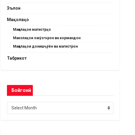
Эълон
Мақолаҳо
Мақолаҳои магистрҳо
Маколаҳои омӯзгорон ва кормандон
Мақолаҳои донишҷӯён ва магистрон
Табрикот
Бойгонӣ
Бойгонӣ
Select Month