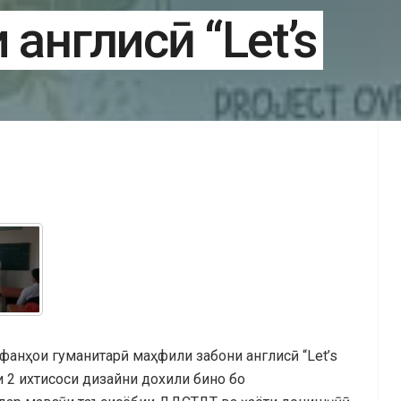
 англисӣ “Let’s
а фанҳои гуманитарӣ маҳфили забони англисӣ “Let’s
и 2 ихтисоси дизайни дохили бино бо