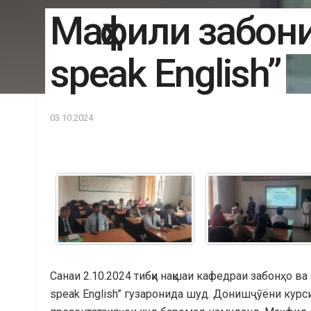
Маҳфили забони
speak English”
03.10.2024
Санаи 2.10.2024 тибқи нақшаи кафедраи забонҳо в
speak English” гузаронида шуд. Донишҷӯёни курс