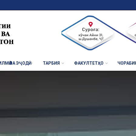
ЛМӢ ВА ЭҶОДӢ
ТАРБИЯ
ФАКУЛТЕТҲО
ЧОРАБИ