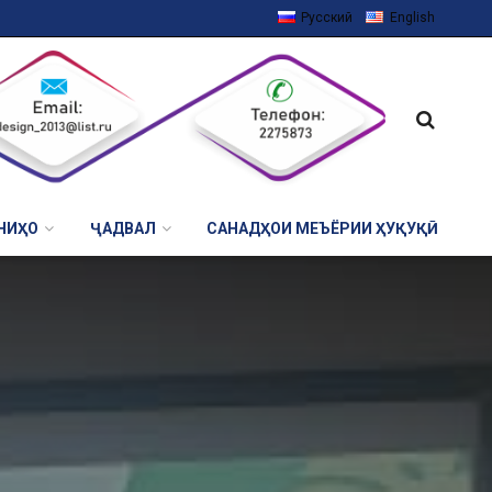
Русский
English
НИҲО
ҶАДВАЛ
САНАДҲОИ МЕЪЁРИИ ҲУҚУҚӢ