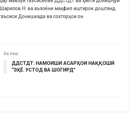
 дар мавзӯи таъсисёбии ДДСТДТ ва ҳаёти донишҷӯӣ
, Шарипов Н. ва аъзоёни маҳфил иштирок доштанд.
таъсиси Донишкада ва сохторҳои он
Ба пеш
ДДСТДТ: НАМОИШИ АСАРҲОИ НАҚҚОШӢ
“ЭҲЁ. УСТОД ВА ШОГИРД”