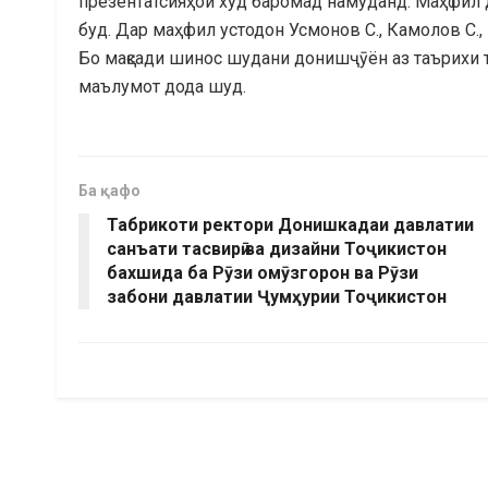
презентатсияҳои худ баромад намуданд. Маҳфил
буд. Дар маҳфил устодон Усмонов С., Камолов С.
Бо мақсади шинос шудани донишҷӯён аз таърихи 
маълумот дода шуд.
Ба қафо
Табрикоти ректори Донишкадаи давлатии
санъати тасвирӣ ва дизайни Тоҷикистон
бахшида ба Рӯзи омӯзгорон ва Рӯзи
забони давлатии Ҷумҳурии Тоҷикистон