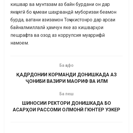
кишвар ва мунтазам аз байн бурдани он дар
якҷоягӣ бо ҷомеаи шаҳрвандӣ муборизаи беамон
бурда, ватани азизамон Тоҷикистонро дар арсаи
байналмиллалӣ ҳамчун яке аз кишварҳои
пешрафта ва озод аз коррупсия муаррифӣ
намоем.
Ба қафо
ҚАДРДОНИИ КОРМАНДИ ДОНИШКАДА АЗ
ҶОНИБИ ВАЗИРИ МАОРИФ ВА ИЛМ
Ба пеш
ШИНОСИИ РЕКТОРИ ДОНИШКАДА БО
АСАРҲОИ РАССОМИ ОЛМОНӢ ГЮНТЕР УЭКЕР