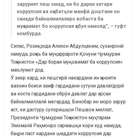
зарурият пеш омад, ки бо дарки хатари
коррупсия ва оқибатҳои манфӣ доштани он
санади байналмилалиро вобаста ба
муқовимат бо коррупсия қабул намояд”, – гуфт
номбурда.
Сипас, Розиқзода Алихон Абдулҳаким, суханронӣ
намуда, роҷеъ ба муқаррароти Қонуни Ҷумҳурии
Тоҷикистон «Дар бораи муқовимат ба коррупсия»
маълумот дод.
Ӯ зикр кард, ки пешгирӣ накардани ин ҷинояти
вазнин боиси заиф гардидани сутуни давлатдорӣ
ва коста гардидани обрӯи давлат дар арсаи
байналмиллалӣ мегардад. Бинобар ин моро зарур
аст, ки дастуру супоришҳои Пешвои миллат,
Президенти Ҷумҳурии Тоҷикистон муҳтарам
Эмомалӣ Раҳмонро сармашқи кори худ намуда,
баҳри паст кардани шиддати коррупсия дар