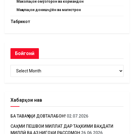
Маколаҳои омӯзгорон ва кормандон
Мақолаҳои донишҷӯён ва магистрон
Табрикот
Бойгонӣ
Бойгонӣ
Хабарҳои нав
БА ТАВАҶҶУҲИ ДОВТАЛАБОН!
02.07.2026
САҲМИ ПЕШВОИ МИЛЛАТ ДАР ТАҲКИМИ ВАҲДАТИ
МИЛЛӢ ВА АЗ НИГОҲИ РАССОМОН
26.06.2026