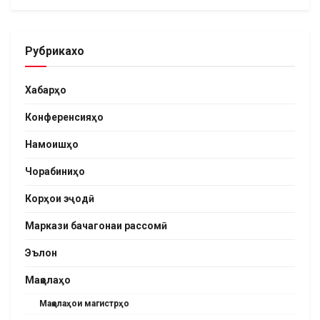
Рубрикахо
Хабарҳо
Конференсияҳо
Намоишҳо
Чорабиниҳо
Корҳои эҷодӣ
Маркази бачагонаи рассомӣ
Эълон
Мақолаҳо
Мақолаҳои магистрҳо