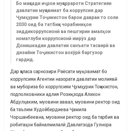
Бо мақсади иҷрои муқаррароти Стратегияи
давлатии муқовимат ба коррупсия дар
Ҷумҳурии Тоҷикистон барои давраи то соли
2030 оид ба татбиқи чорабиниҳои
зиддикоррупсионӣ ва пешгирии амалҳои
номатлуби коррупсионӣ имрӯз дар
Донишкадаи давлатии санъати тасвирӣ ва
дизайни Тоҷикистон вохӯрӣ баргузор
гардид.
Дар ҷаласа сарнозири Раёсати муқовимат бо
коррупсияи Агентии назорати давлатии молиявӣ
ва мубориза бо коррупсияи Ҷумҳурии Тоҷикистон,
подполковники адлия Розиқзода Алихон
Абдулҳаким, муовини аввал, муовини ректор оид
ба таълим Худойбердиева Ҷамила
Чоршанбеевна, муовини ректор оид ба тарбия ва
робитаҳои байналмилалӣ Давлатзода Гулнора