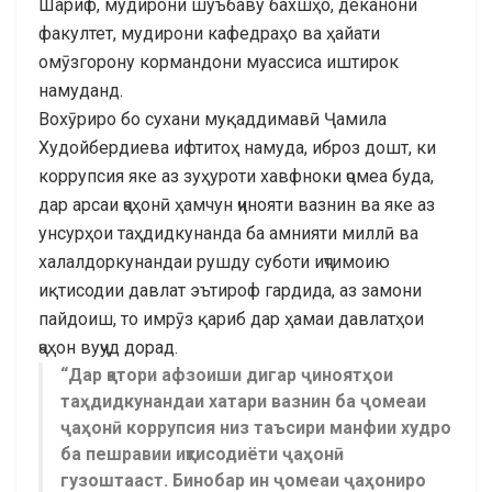
Шариф, мудирони шуъбаву бахшҳо, деканони
факултет, мудирони кафедраҳо ва ҳайати
омӯзгорону кормандони муассиса иштирок
намуданд.
Вохӯриро бо сухани муқаддимавӣ Ҷамила
Худойбердиева ифтитоҳ намуда, иброз дошт, ки
коррупсия яке аз зуҳуроти хавфноки ҷомеа буда,
дар арсаи ҷаҳонӣ ҳамчун ҷинояти вазнин ва яке аз
унсурҳои таҳдидкунанда ба амнияти миллӣ ва
халалдоркунандаи рушду суботи иҷтимоию
иқтисодии давлат эътироф гардида, аз замони
пайдоиш, то имрӯз қариб дар ҳамаи давлатҳои
ҷаҳон вуҷуд дорад.
“Дар қатори афзоиши дигар ҷиноятҳои
таҳдидкунандаи хатари вазнин ба ҷомеаи
ҷаҳонӣ коррупсия низ таъсири манфии худро
ба пешравии иқтисодиёти ҷаҳонӣ
гузоштааст. Бинобар ин ҷомеаи ҷаҳониро