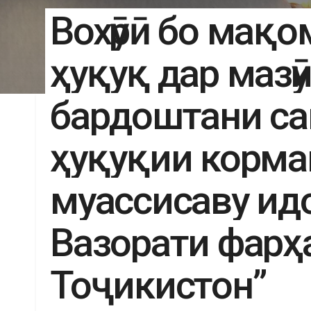
Вохӯрӣ бо мақ
ҳуқуқ дар мазӯ
бардоштани с
ҳуқуқии корм
муассисаву ид
Вазорати фарҳ
Тоҷикистон”