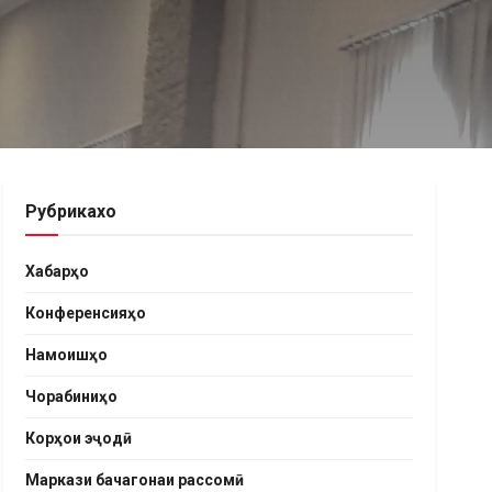
Рубрикахо
Хабарҳо
Конференсияҳо
Намоишҳо
Чорабиниҳо
Корҳои эҷодӣ
Маркази бачагонаи рассомӣ