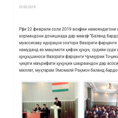
23.02.2019
Рӯзи 22 феврали соли 2019 вохӯрии намояндагони 
кормандони донишкада дар мавзӯи “Баланд бард
муассисаву идораҳои сохтори Вазорати фарҳанги
намуданд аз мақомоти ҳифзи ҳуқуқ судияи суди
ҳуқуқшиноси Вазорати фарҳанги Ҷумҳурии Тоҷик
ҷиҳати маърифати ҳуқуқии шаҳрвандон дар асос
миллат, муҳтарам Эмомалӣ Раҳмон баланд бардо