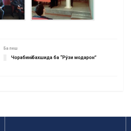
Ба пеш
Чорабинӣ бахшида ба “Рӯзи модарон”