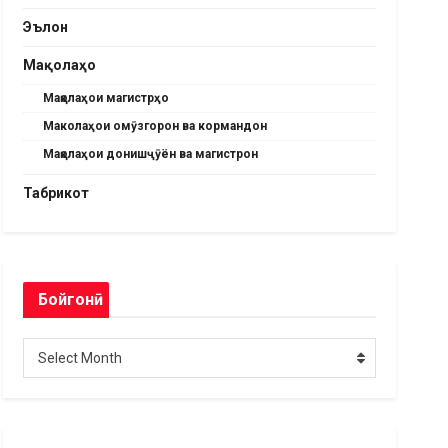
Эълон
Мақолаҳо
Мақолаҳои магистрҳо
Маколаҳои омӯзгорон ва кормандон
Мақолаҳои донишҷӯён ва магистрон
Табрикот
Бойгонӣ
Бойгонӣ
Select Month