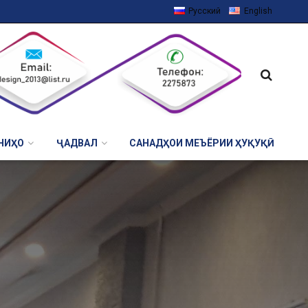
Русский
English
НИҲО
ҶАДВАЛ
САНАДҲОИ МЕЪЁРИИ ҲУҚУҚӢ