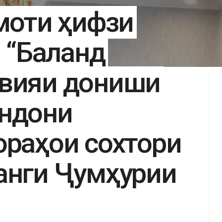
омоти ҳифзи
и “Баланд
авияи дониши
андони
ораҳои сохтори
анги Ҷумҳурии