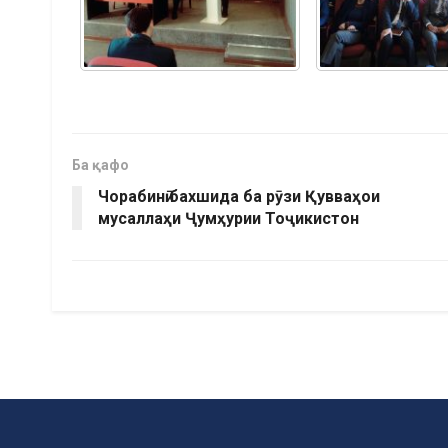
Ба қафо
Чорабинӣ бахшида ба рӯзи Қувваҳои
мусаллаҳи Ҷумҳурии Тоҷикистон