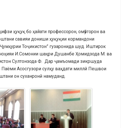
ҳифзи ҳуқуқ бо ҳайати профессорон, омӯзгорон ва
оштани савияи дониши ҳуқуқии кормандони
 Ҷумҳурии Тоҷикистон” гузаронида шуд. Иштирок
 ноҳияи И.Сомонии шаҳри Душанбе Ҳомидзода М. ва
истон Султонзода Ф. Дар ҷамъомади зикршуда
и Паёми Асосгузори сулҳу ваҳдати миллӣ Пешвои
штани он суханронӣ намуданд.