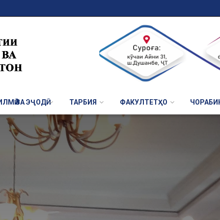
ЛМӢ ВА ЭҶОДӢ
ТАРБИЯ
ФАКУЛТЕТҲО
ЧОРАБИ