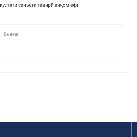
култети санъати тавирӣ анҷом ёфт.
Ба пеш