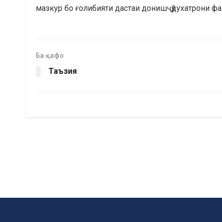
мазкур бо ғолибияти дастаи донишҷӯдухатрони фа
Ба қафо
Таъзия