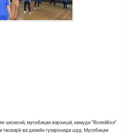
ияи ҷисмонӣ, мусобиқаи варзишӣ, намуди “Волейбол”
и тасвирӣ ва дизайн гузаронида шуд. Мусобиқаи