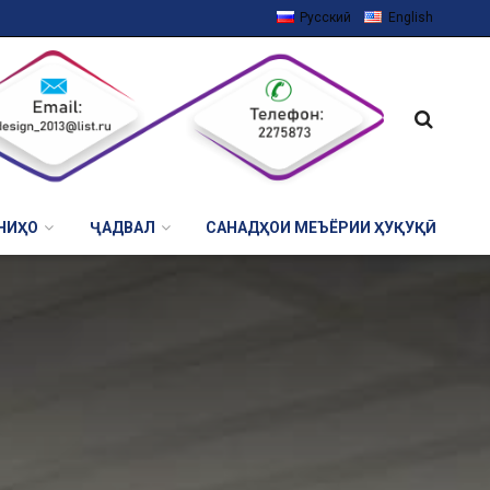
Русский
English
НИҲО
ҶАДВАЛ
САНАДҲОИ МЕЪЁРИИ ҲУҚУҚӢ