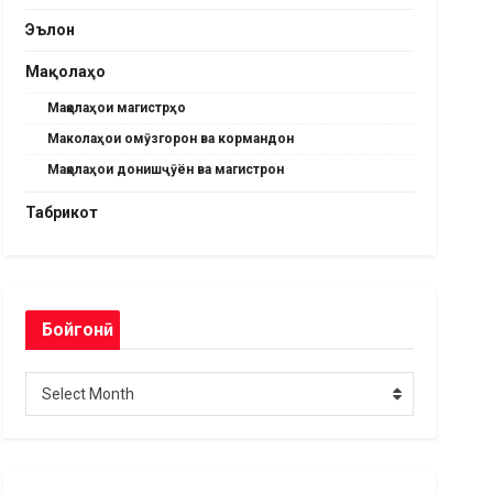
Эълон
Мақолаҳо
Мақолаҳои магистрҳо
Маколаҳои омӯзгорон ва кормандон
Мақолаҳои донишҷӯён ва магистрон
Табрикот
Бойгонӣ
Бойгонӣ
Select Month