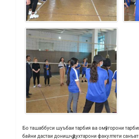
Бо ташаббуси шуъбаи тарбия ва омӯзгорони тарб
байни дастаи донишҷӯдухтарони факултети санъат