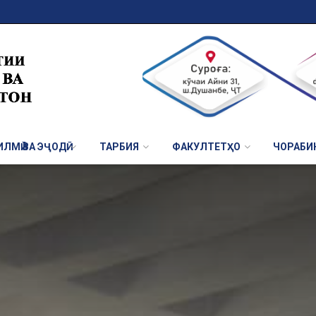
ЛМӢ ВА ЭҶОДӢ
ТАРБИЯ
ФАКУЛТЕТҲО
ЧОРАБИ