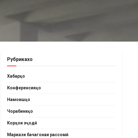
Рубрикахо
Хабарҳо
Конференсияҳо
Намоишҳо
Чорабиниҳо
Корҳои эҷодӣ
Маркази бачагонаи рассомӣ