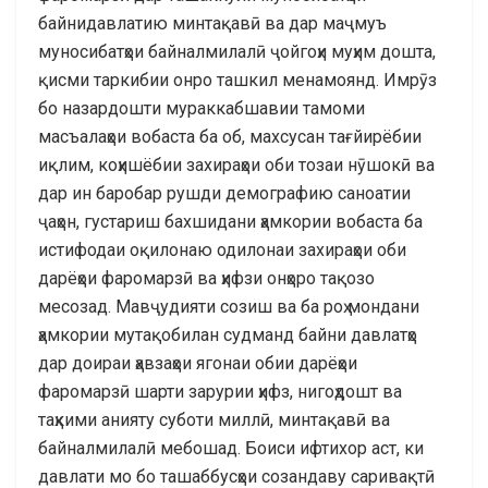
байнидавлатию минтақавӣ ва дар маҷмуъ
муносибатҳои байналмилалӣ ҷойгоҳи муҳим дошта,
қисми таркибии онро ташкил менамоянд. Имрӯз
бо назардошти мураккабшавии тамоми
масъалаҳои вобаста ба об, махсусан тағйирёбии
иқлим, коҳишёбии захираҳои оби тозаи нӯшокӣ ва
дар ин баробар рушди демографию саноатии
ҷаҳон, густариш бахшидани ҳамкории вобаста ба
истифодаи оқилонаю одилонаи захираҳои оби
дарёҳои фаромарзӣ ва ҳифзи онҳоро тақозо
месозад. Мавҷудияти созиш ва ба роҳ мондани
ҳамкории мутақобилан судманд байни давлатҳо
дар доираи ҳавзаҳои ягонаи обии дарёҳои
фаромарзӣ шарти зарурии ҳифз, нигоҳдошт ва
таҳкими анияту суботи миллӣ, минтақавӣ ва
байналмилалӣ мебошад. Боиси ифтихор аст, ки
давлати мо бо ташаббусҳои созандаву саривақтӣ