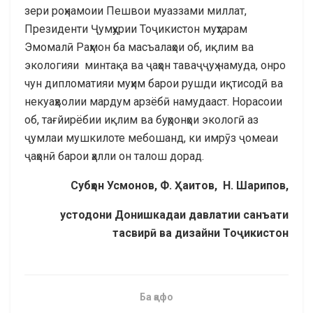
зери роҳнамоии Пешвои муаззами миллат,
Президенти Ҷумҳурии Тоҷикистон муҳтарам
Эмомалӣ Раҳмон ба масъалаҳои об, иқлим ва
экологияи минтақа ва ҷаҳон таваҷҷуҳ намуда, онро
чун дипломатияи муҳим барои рушди иқтисодӣ ва
некуаҳволии мардум арзёбӣ намудааст. Норасоии
об, тағйирёбии иқлим ва буҳронҳои экологӣ аз
ҷумлаи мушкилоте мебошанд, ки имрӯз ҷомеаи
ҷаҳонӣ барои ҳалли он талош дорад.
Субҳон Усмонов, Ф. Ҳаитов, Н. Шарипов,
устодони Донишкадаи давлатии санъати
тасвирӣ ва дизайни Тоҷикистон
Ба қафо