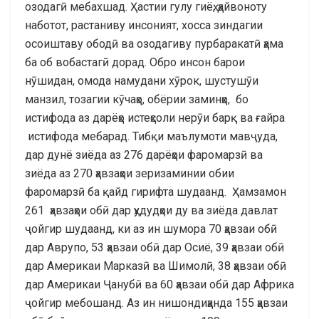
озодагӣ мебахшад. Ҳастии гулу гиёҳ, ҳайвоноту
наботот, растаниву инсоният, хосса зиндагии
осоиштаву ободӣ ва озодагиву пурбаракатӣ ҳама
ба об вобастагӣ дорад. Обро инсон барои
нӯшидан, омода намудани хӯрок, шустушӯи
манзил, тозагии кӯчаҳо, обёрии заминҳо, бо
истифода аз дарёҳо истеҳсоли нерӯи барқ ва ғайра
истифода мебарад. Тибқи маълумоти мавҷуда,
дар дунё зиёда аз 276 дарёҳои фаромарзӣ ва
зиёда аз 270 ҳавзаҳои зеризаминии обии
фаромарзӣ ба қайд гирифта шудаанд. Ҳамзамон
261 ҳавзаҳои обӣ дар ҳудудҳои ду ва зиёда давлат
ҷойгир шудаанд, ки аз ин шумора 70 ҳавзаи обӣ
дар Аврупо, 53 ҳавзаи обӣ дар Осиё, 39 ҳавзаи обӣ
дар Америкаи Марказӣ ва Шимолӣ, 38 ҳавзаи обӣ
дар Америкаи Ҷанубӣ ва 60 ҳавзаи обӣ дар Африка
ҷойгир мебошанд. Аз ин нишондиҳанда 155 ҳавзаи