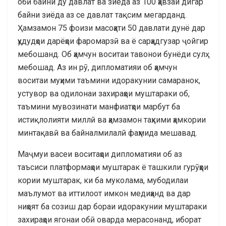
обӣ байни ду давлат ва зиёда аз 100 ҳавзаи дигар
байни зиёда аз се давлат тақсим мегарданд.
Ҳамзамон 75 фоизи масоҳати 50 давлати дунё дар
ҳудудҳои дарёҳои фаромарзӣ ва ё сарҳадгузар ҷойгир
мебошанд. Об ҳамчун воситаи тавонои бунёди сулҳ
мебошад. Аз ин рӯ, дипломатияи об ҳамчун
воситаи муҳими таъмини идоракунии самаранок,
устувор ва одилонаи захираҳои муштараки об,
таъмини мувозинати манфиатҳои марбут ба
истиқлолияти миллӣ ва ҳамзамон таҳкими ҳамкории
минтақавӣ ва байналмилалӣ фаҳмида мешавад.
Маҷмуи васеи воситаҳои дипломатияи об аз
таъсиси платформаҳои муштарак ё ташкили гурӯҳҳои
кории муштарак, ки ба муколама, мубодилаи
маълумот ва иттилоот имкон медиҳанд ва дар
ниҳоят ба созиш дар бораи идоракунии муштараки
захираҳои ягонаи обӣ оварда мерасонанд, иборат