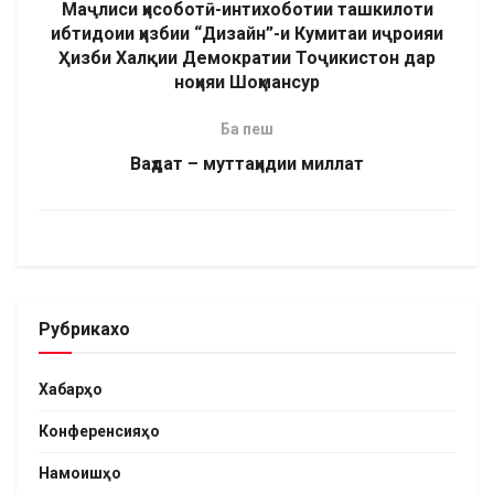
Маҷлиси ҳисоботӣ-интихоботии ташкилоти
ибтидоии ҳизбии “Дизайн”-и Кумитаи иҷроияи
Ҳизби Халқии Демократии Тоҷикистон дар
ноҳияи Шоҳмансур
Ба пеш
Ваҳдат – муттаҳидии миллат
Рубрикахо
Хабарҳо
Конференсияҳо
Намоишҳо