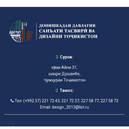
Суроға:
кӯчаи Айни 31,
шаҳри Душанбе,
Ҷумҳурии Тоҷикистон
Тамос:
Тел: (+992 37) 221 72 43; 221 72 37; 227 58 77; 227 58 73
Email: design_2013@list.ru
©2013-2025 Донишкадаи давлатии санъати тасвирӣ ва дизайни