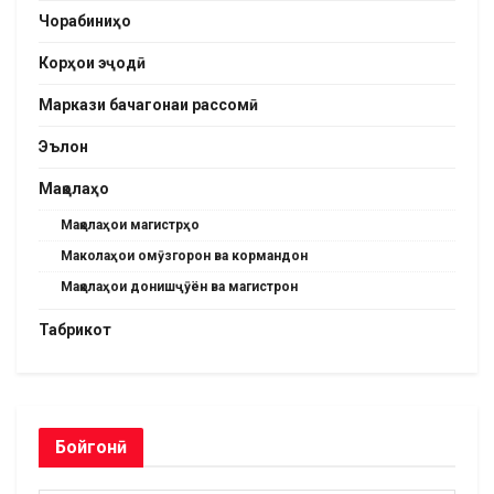
Чорабиниҳо
Корҳои эҷодӣ
Маркази бачагонаи рассомӣ
Эълон
Мақолаҳо
Мақолаҳои магистрҳо
Маколаҳои омӯзгорон ва кормандон
Мақолаҳои донишҷӯён ва магистрон
Табрикот
Бойгонӣ