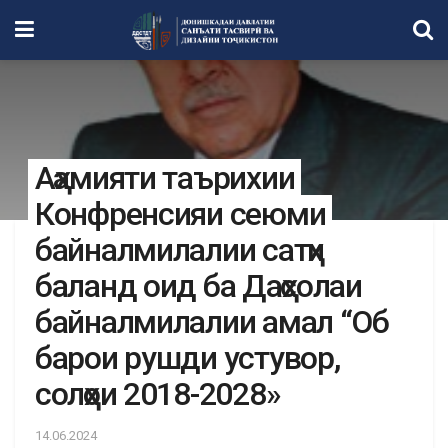
Аҳамияти таърихии
Конфренсияи сеюми
байналмилалии сатҳи
баланд оид ба Даҳсолаи
байналмилалии амал “Об
барои рушди устувор,
солҳои 2018-2028»
14.06.2024