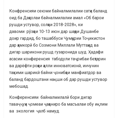
Конфренсияи сеюми байналмилалии сатҳи баланд
оид ба Даҳсолаи байналмилалии амал «Об барои
рушди устувор, солҳои 2018-2028», ки
давоми рӯзҳои 10-13 июн дар шаҳри Душанбе
доир гардид, бо ташаббуси Ҷумҳурии Тоҷикистон
дар ҳамкорӣ бо Созмони Миллали Муттаҳид ва
дигар шарикони рушд гузаронида шуд. Ҳадафи
асасии конференсия табодули таҷрибаи беҳтарин
ва дарёфти роҳҳои ҳалли инноватсионӣ, инчунин
таҳкими шарикӣ байни ҷонибҳои манфиатдор ва
баланд бардоштани нақши об дар рушди устувор
мебошад.
Конференсияи байналмилалӣ бори дигар
таваҷҷуҳи ҷомеаи ҷаҳониро ба масъалаи обу иқлим
ва экология ҷалб намуд.