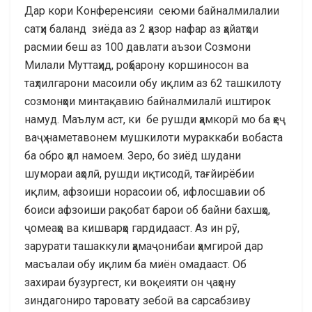
Дар кори Конференсияи сеюми байналмилалии
сатҳи баланд зиёда аз 2 ҳазор нафар аз ҳайатҳои
расмии беш аз 100 давлати аъзои Созмони
Милали Муттаҳид, роҳбарону коршиносон ва
таҳлилгарони масоили обу иқлим аз 62 ташкилоту
созмонҳои минтақавию байналмилалӣ иштирок
намуд. Маълум аст, ки бе рушди ҳамкорӣ мо ба ҳеҷ
ваҷҳ наметавонем мушкилоти мураккаби вобаста
ба обро ҳал намоем. Зеро, бо зиёд шудани
шумораи аҳолӣ, рушди иқтисодӣ, тағйирёбии
иқлим, афзоиши норасоии об, ифлосшавии об
боиси афзоиши рақобат барои об байни бахшҳо,
ҷомеаҳо ва кишварҳо гардидааст. Аз ин рӯ,
зарурати ташаккули ҳамаҷонибаи ҳамгироӣ дар
масъалаи обу иқлим ба миён омадааст. Об
захираи бузургест, ки воқеияти он ҷаҳону
зиндагониро таровату зебоӣ ва сарсабзиву