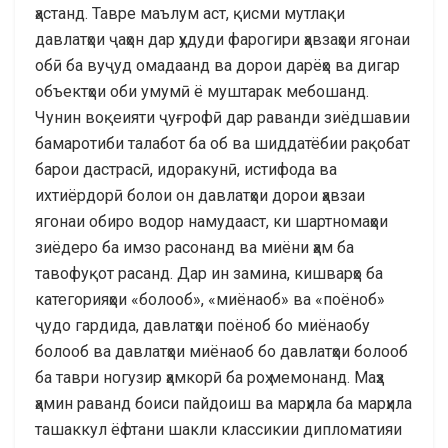
ҳастанд. Тавре маълум аст, қисми мутлақи
давлатҳои ҷаҳон дар ҳудуди фарогири ҳавзаҳои ягонаи
обӣ ба вуҷуд омадаанд ва дорои дарёҳо ва дигар
объектҳои оби умумӣ ё муштарак мебошанд.
Чунин воқеияти ҷуғрофӣ дар раванди зиёдшавии
бамаротиби талабот ба об ва шиддатёбии рақобат
барои дастрасӣ, идоракунӣ, истифода ва
ихтиёрдорӣ болои он давлатҳои дорои ҳавзаи
ягонаи обиро водор намудааст, ки шартномаҳои
зиёдеро ба имзо расонанд ва миёни ҳам ба
тавофуқот расанд. Дар ин замина, кишварҳо ба
категорияҳои «болооб», «миёнаоб» ва «поёноб»
ҷудо гардида, давлатҳои поёноб бо миёнаобу
болооб ва давлатҳои миёнаоб бо давлатҳои болооб
ба таври ногузир ҳамкорӣ ба роҳ мемонанд. Маҳз
ҳамин раванд боиси пайдоиш ва марҳила ба марҳила
ташаккул ёфтани шакли классикии дипломатияи