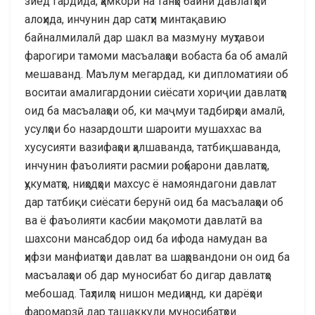
зиёд гардида, ҳамкорӣ на танҳо байни давлатҳои
алоҳида, инчунин дар сатҳи минтақавию
байналмилалӣ дар шакл ва мазмуну муҳтавои
фарогири тамоми масъалаҳои вобаста ба об амалӣ
мешаванд. Маълум мегардад, ки дипломатияи об
воситаи амалигардонии сиёсати хориҷии давлатҳо
оид ба масъалаҳои об, ки маҷмуи тадбирҳои амалӣ,
усулҳои бо назардошти шароити мушаххас ва
хусусияти вазифаҳои ҳалшаванда, татбиқшаванда,
инчунин фаъолияти расмии роҳбарони давлатҳо,
ҳукуматҳо, ниҳодҳои махсус ё намояндагони давлат
дар татбиқи сиёсати берунӣ оид ба масъалаҳои об
ва ё фаъолияти касбии мақомоти давлатӣ ва
шахсони мансабдор оид ба ифода намудан ва
ҳифзи манфиатҳои давлат ва шаҳрвандони он оид ба
масъалаҳои об дар муносибат бо дигар давлатҳо
мебошад. Таҳлилҳо нишон медиҳанд, ки дарёҳои
фаромарзӣ дар ташаккули муносибатҳои