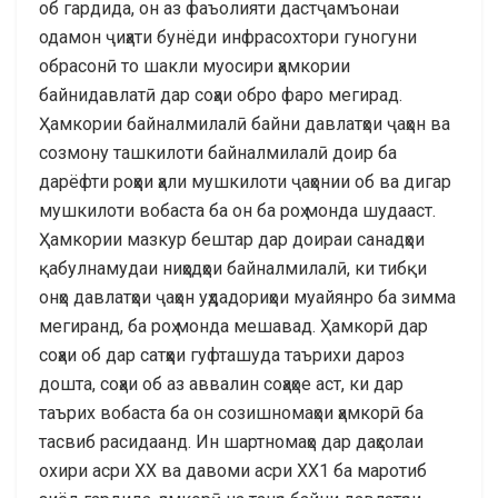
об гардида, он аз фаъолияти дастҷамъонаи
одамон ҷиҳати бунёди инфрасохтори гуногуни
обрасонӣ то шакли муосири ҳамкории
байнидавлатӣ дар соҳаи обро фаро мегирад.
Ҳамкории байналмилалӣ байни давлатҳои ҷаҳон ва
созмону ташкилоти байналмилалӣ доир ба
дарёфти роҳҳои ҳали мушкилоти ҷаҳонии об ва дигар
мушкилоти вобаста ба он ба роҳ монда шудааст.
Ҳамкории мазкур бештар дар доираи санадҳои
қабулнамудаи ниҳодҳои байналмилалӣ, ки тибқи
онҳо давлатҳои ҷаҳон уҳдадориҳои муайянро ба зимма
мегиранд, ба роҳ монда мешавад. Ҳамкорӣ дар
соҳаи об дар сатҳҳои гуфташуда таърихи дароз
дошта, соҳаи об аз аввалин соҳаҳое аст, ки дар
таърих вобаста ба он созишномаҳои ҳамкорӣ ба
тасвиб расидаанд. Ин шартномаҳо дар даҳсолаи
охири асри XX ва давоми асри XX1 ба маротиб