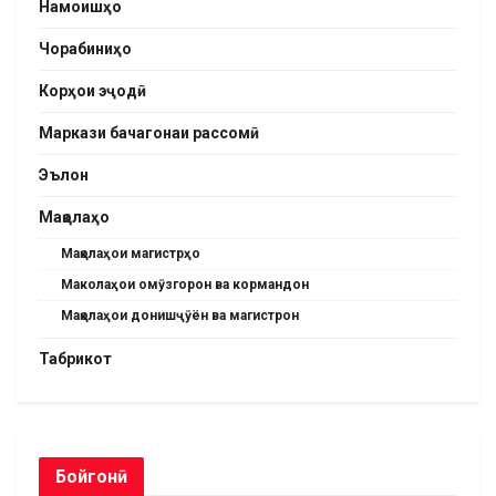
Намоишҳо
Чорабиниҳо
Корҳои эҷодӣ
Маркази бачагонаи рассомӣ
Эълон
Мақолаҳо
Мақолаҳои магистрҳо
Маколаҳои омӯзгорон ва кормандон
Мақолаҳои донишҷӯён ва магистрон
Табрикот
Бойгонӣ