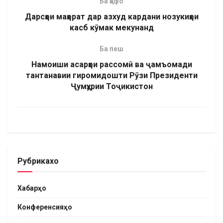
Ба қафо
Дарсҳои маҳорат дар азхуд кардани нозукиҳои
касб кӯмак мекунанд
Ба пеш
Намоиши асарҳои рассомӣ ва ҷамъомади
тантанавии гиромидошти Рӯзи Президенти
Ҷумҳурии Тоҷикистон
Рубрикахо
Хабарҳо
Конференсияҳо