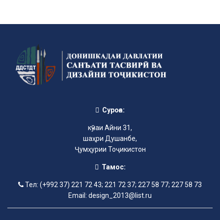
Суроға:
кӯчаи Айни 31,
шаҳри Душанбе,
Ҷумҳурии Тоҷикистон
Тамос:
Тел: (+992 37) 221 72 43; 221 72 37; 227 58 77; 227 58 73
Email: design_2013@list.ru