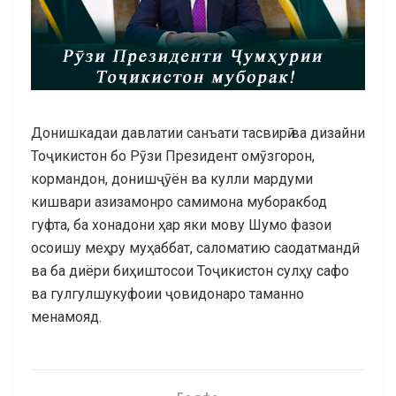
Донишкадаи давлатии санъати тасвирӣ ва дизайни
Тоҷикистон бо Рӯзи Президент омӯзгорон,
кормандон, донишҷӯён ва кулли мардуми
кишвари азизамонро самимона муборакбод
гуфта, ба хонадони ҳар яки мову Шумо фазои
осоишу меҳру муҳаббат, саломатию саодатмандӣ
ва ба диёри биҳиштосои Тоҷикистон сулҳу сафо
ва гулгулшукуфоии ҷовидонаро таманно
менамояд.