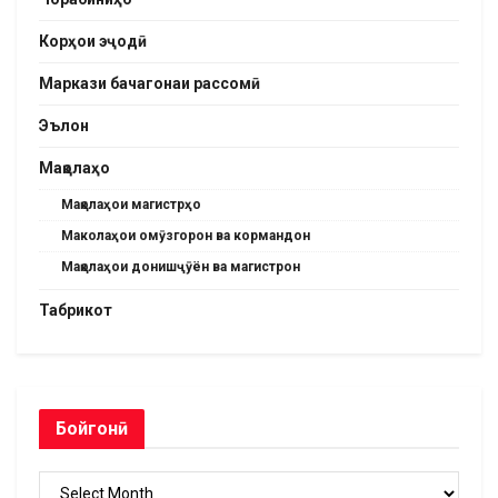
Корҳои эҷодӣ
Маркази бачагонаи рассомӣ
Эълон
Мақолаҳо
Мақолаҳои магистрҳо
Маколаҳои омӯзгорон ва кормандон
Мақолаҳои донишҷӯён ва магистрон
Табрикот
Бойгонӣ
Бойгонӣ