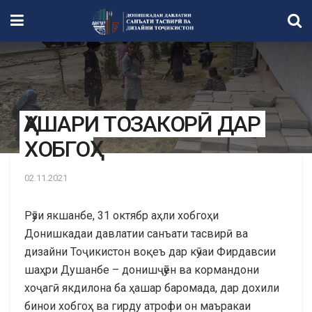
ҲАШАРИ ТОЗАКОРӢ ДАР
ХОБГОҲ
02.11.2021
Рӯзи якшанбе, 31 октябр аҳли хобгоҳи
Донишкадаи давлатии санъати тасвирӣ ва
дизайни Тоҷикистон воқеъ дар кӯчаи Фирдавсии
шаҳри Душанбе – донишҷӯён ва кормандони
хоҷагӣ якдилона ба ҳашар баромада, дар дохили
бинои хобгоҳ ва гирду атрофи он маъракаи