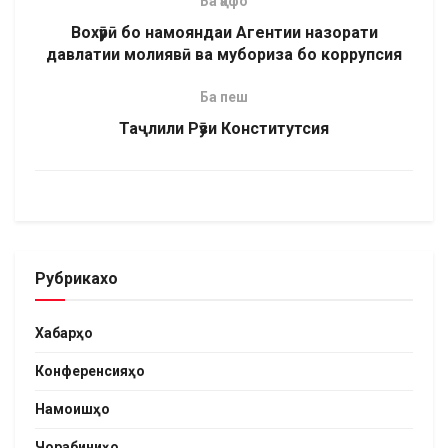
Ба қафо
Вохӯрӣ бо намояндаи Агентии назорати
давлатии молиявӣ ва мубориза бо коррупсия
Ба пеш
Таҷлили Рӯзи Конститутсия
Рубрикахо
Хабарҳо
Конференсияҳо
Намоишҳо
Чорабиниҳо