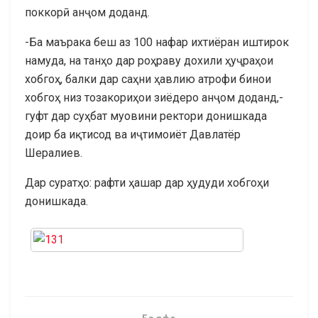
поккорӣ анҷом доданд.
-Ба маърака беш аз 100 нафар ихтиёран иштирок
намуда, на танҳо дар роҳраву дохили ҳуҷраҳои
хобгоҳ, балки дар саҳни ҳавлию атрофи бинои
хобгоҳ низ тозакориҳои зиёдеро анҷом доданд,-
гуфт дар суҳбат муовини ректори донишкада
доир ба иқтисод ва иҷтимоиёт Давлатёр
Шералиев.
Дар суратҳо: рафти ҳашар дар ҳудуди хобгоҳи
донишкада.