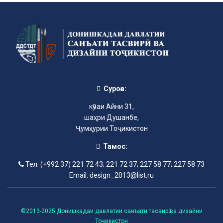
Суроға:
кӯчаи Айни 31,
шаҳри Душанбе,
Ҷумҳурии Тоҷикистон
Тамос:
Тел: (+992 37) 221 72 43; 221 72 37; 227 58 77; 227 58 73
Email: design_2013@list.ru
©2013-2025 Донишкадаи давлатии санъати тасвирӣ ва дизайни
Тоҷикистон