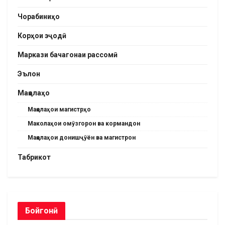
Чорабиниҳо
Корҳои эҷодӣ
Маркази бачагонаи рассомӣ
Эълон
Мақолаҳо
Мақолаҳои магистрҳо
Маколаҳои омӯзгорон ва кормандон
Мақолаҳои донишҷӯён ва магистрон
Табрикот
Бойгонӣ