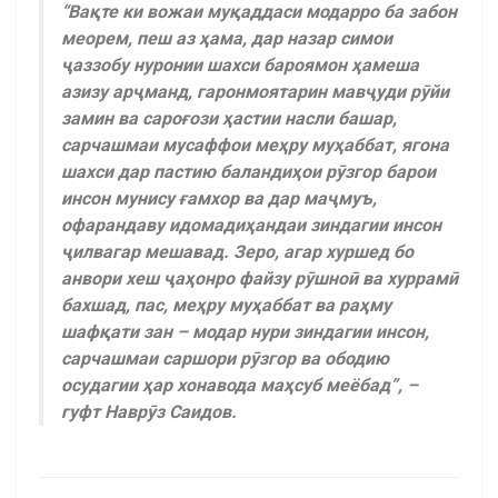
“Вақте ки вожаи муқаддаси модарро ба забон
меорем, пеш аз ҳама, дар назар симои
ҷаззобу нуронии шахси бароямон ҳамеша
азизу арҷманд, гаронмоятарин мавҷуди рӯйи
замин ва сароғози ҳастии насли башар,
сарчашмаи мусаффои меҳру муҳаббат, ягона
шахси дар пастию баландиҳои рӯзгор барои
инсон мунису ғамхор ва дар маҷмуъ,
офарандаву идомадиҳандаи зиндагии инсон
ҷилвагар мешавад. Зеро, агар хуршед бо
анвори хеш ҷаҳонро файзу рӯшноӣ ва хуррамӣ
бахшад, пас, меҳру муҳаббат ва раҳму
шафқати зан – модар нури зиндагии инсон,
сарчашмаи саршори рӯзгор ва ободию
осудагии ҳар хонавода маҳсуб меёбад”, –
гуфт Наврӯз Саидов.