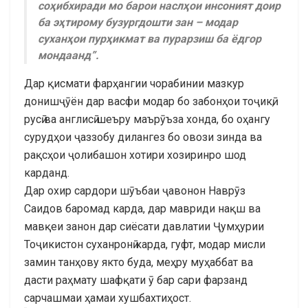
соҳибхиради мо барои наслҳои инсоният доир
ба эҳтирому бузургдошти зан – модар
суханҳои пурҳикмат ва пурарзиш ба ёдгор
мондаанд”.
Дар қисмати фарҳангии чорабинии мазкур
донишҷӯён дар васфи модар бо забонҳои тоҷикӣ,
русӣ ва англисӣ шеъру маърӯъза хонда, бо оҳангу
сурудҳои ҷаззобу дилангез бо овози зинда ва
рақсҳои ҷолибашон хотири хозиринро шод
карданд.
Дар охир сардори шӯъбаи ҷавонон Наврӯз
Саидов баромад карда, дар мавриди нақш ва
мавқеи занон дар сиёсати давлатии Ҷумҳурии
Тоҷикистон суханронӣ карда, гуфт, модар мисли
замин танҳову якто буда, меҳру муҳаббат ва
дасти раҳмату шафқати ӯ бар сари фарзанд
сарчашмаи ҳамаи хушбахтиҳост.