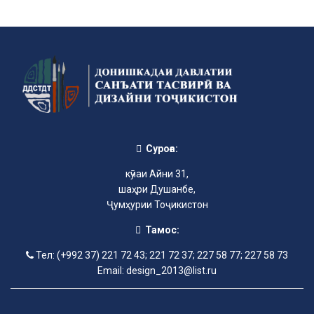
Суроға:
кӯчаи Айни 31,
шаҳри Душанбе,
Ҷумҳурии Тоҷикистон
Тамос:
Тел: (+992 37) 221 72 43; 221 72 37; 227 58 77; 227 58 73
Email: design_2013@list.ru