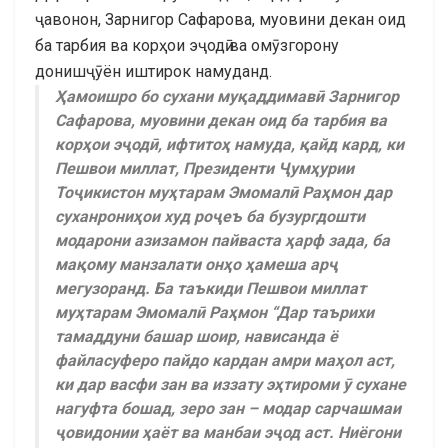
ҷавонон, Зарнигор Сафарова, муовини декан оид
ба тарбия ва корҳои эҷодӣ ва омӯзгорону
донишҷӯён иштирок намуданд.
Ҳамоишро бо сухани муқаддимавӣ Зарнигор
Сафарова, муовини декан оид ба тарбия ва
корҳои эҷодӣ, ифтитоҳ намуда, қайд кард, ки
Пешвои миллат, Президенти Ҷумҳурии
Тоҷикистон муҳтарам Эмомалӣ Раҳмон дар
суханрониҳои худ роҷеъ ба бузургдошти
модарони азизамон пайваста ҳарф зада, ба
мақому манзалати онҳо ҳамеша арҷ
мегузоранд. Ба таъкиди Пешвои миллат
муҳтарам Эмомалӣ Раҳмон “Дар таърихи
тамаддуни башар шоир, нависанда ё
файласуферо пайдо кардан амри маҳол аст,
ки дар васфи зан ва иззату эҳтироми ӯ сухане
нагуфта бошад, зеро зан – модар сарчашмаи
ҷовидонии ҳаёт ва манбаи эҷод аст. Ниёгони