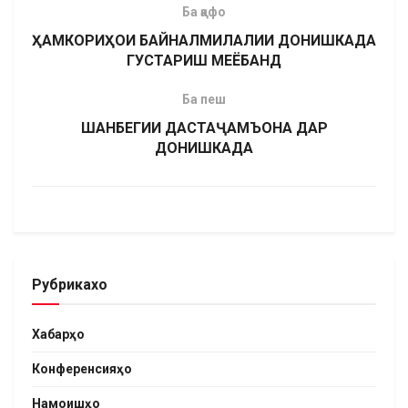
Ба қафо
ҲАМКОРИҲОИ БАЙНАЛМИЛАЛИИ ДОНИШКАДА
ГУСТАРИШ МЕЁБАНД
Ба пеш
ШАНБЕГИИ ДАСТАҶАМЪОНА ДАР
ДОНИШКАДА
Рубрикахо
Хабарҳо
Конференсияҳо
Намоишҳо