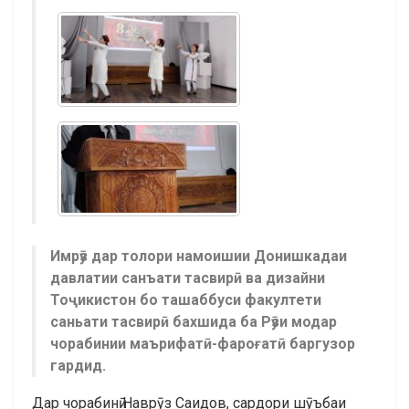
Имрӯз дар толори намоишии Донишкадаи
давлатии санъати тасвирӣ ва дизайни
Тоҷикистон бо ташаббуси факултети
саньати тасвирӣ бахшида ба Рӯзи модар
чорабинии маърифатӣ-фароғатӣ баргузор
гардид.
Дар чорабинӣ Наврӯз Саидов, сардори шӯъбаи